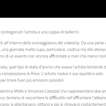
 protagonisti l’artista e una coppia di ballerini.
ti all’interno della sceneggiatura del videoclip. Da una part
o, una giornata molto cupa, particolare, caotica ma allo stess
terno di un evento non ancora aﬀrontato e men che meno risol
rnata, quel tipo di stato d’animo che aveva l’artista tentando d
composizione di Alive. L’artista risolve il suo squilibrio solo
r tirare fuori più emozioni possibili.
(Valentina Molle e Vincenzo Caiazza) che rappresentano due a
o, tentano di raccontare la diﬃcoltà nell’aﬀrontare l’abband
secano, si allontanano, lottano e poi si ritrovano costantemen