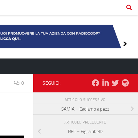
0
SEGUICI:
ARTICOLO SUCCESSIVO
SAMIA – Cadiamo a pezzi
ARTICOLO PRECEDENTE
RFC – Figlia ribelle