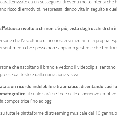
caratterizzato da un susseguirsi di eventi molto intensi che
ano ricco di emotività inespressa, dando vita in seguito a que
aﬀettuoso rivolto a chi non c’è più, visto dagli occhi di chi 
ersone che l’ascoltano di riconoscersi mediante la propria esp
quei sentimenti che spesso non sappiamo gestire e che tendia
persone che ascoltano il brano e vedono il videoclip si sentan
presse dal testo e dalla narrazione visiva.
ata a un ricordo indelebile e traumatico, diventando così l
inematograﬁco
, il quale sarà custode delle esperienze emotive
a da compositrice ﬁno ad oggi.
 su tutte le piattaforme di streaming musicale dal 16 gennai