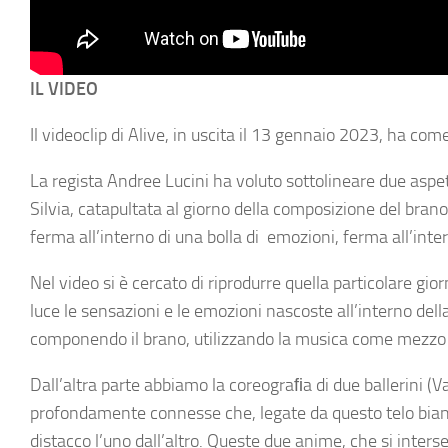
IL VIDEO
Il videoclip di Alive, in uscita il 13 gennaio 2023, ha come
La regista Andree Lucini ha voluto sottolineare due aspet
Silvia, catapultata al giorno della composizione del bran
ferma all’interno di una bolla di emozioni, ferma all’in
Nel video si è cercato di riprodurre quella particolare gio
luce le sensazioni e le emozioni nascoste all’interno della 
componendo il brano, utilizzando la musica come mezzo pe
Dall’altra parte abbiamo la coreograﬁa di due ballerini 
profondamente connesse che, legate da questo telo bianc
distacco l’uno dall’altro. Queste due anime, che si inter