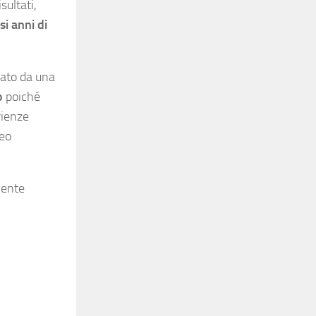
sultati,
si anni di
zato da una
o
poiché
rienze
neo
mente