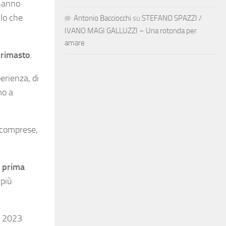
 hanno
llo che
Antonio Bacciocchi
su
STEFANO SPAZZI /
IVANO MAGI GALLUZZI – Una rotonda per
amare
è rimasto
.
erienza, di
mo a
o comprese,
a prima
 più
o 2023