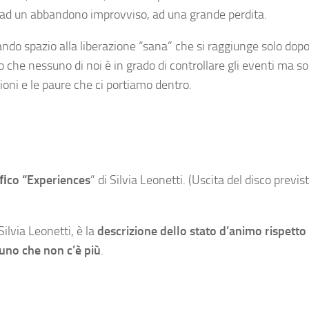
e ad un abbandono improvviso, ad una grande perdita.
ciando spazio alla liberazione “sana” che si raggiunge solo dop
ndo che nessuno di noi è in grado di controllare gli eventi ma s
ioni e le paure che ci portiamo dentro.
raﬁco “Experiences
” di Silvia Leonetti. (Uscita del disco previs
Silvia Leonetti, è la
descrizione dello stato d’animo rispetto 
cuno che non c’è più
.