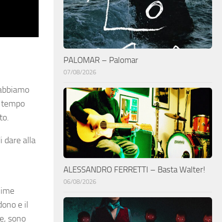
PALOMAR – Palomar
07/08/2026
e abbiamo
o tempo
to.
i dare alla
ALESSANDRO FERRETTI – Basta Walter!
06/08/2026
nime
ono e il
te, sono