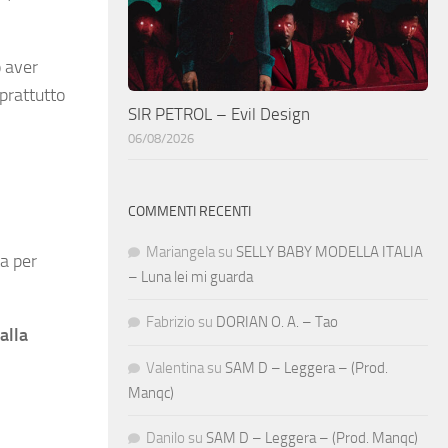
o aver
oprattutto
SIR PETROL – Evil Design
06/08/2026
COMMENTI RECENTI
Mariangela
su
SELLY BABY MODELLA ITALIA
ta per
– Luna lei mi guarda
Fabrizio
su
DORIAN O. A. – Tao
alla
Valentina
su
SAM D – Leggera – (Prod.
Manqc)
Danilo
su
SAM D – Leggera – (Prod. Manqc)