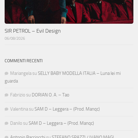
SIR PETROL – Evil Design
06/08/2026
COMMENTI RECENTI
Mariangela
su
SELLY BABY MODELLA ITALIA – Luna lei mi
guarda
Fabrizio
su
DORIAN O. A. – Tao
Valentina
su
SAM D – Leggera – (Prod. Manqc)
Danilo
su
SAM D – Leggera – (Prod. Manqc)
Antonio Bacciocchi
su
STEFANO SPAZZI / IVANO MAGI