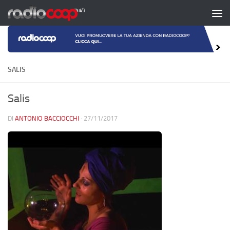
Salta al contenuto
SALIS
Salis
DI
ANTONIO BACCIOCCHI
·
27/11/2017