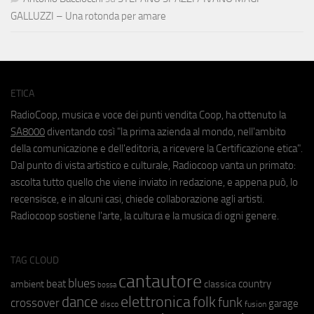
GALLUZZI – Una rotonda per amare
ETICA
RadioCoop, musica e voce dei punti vendita Coop, ha ottenuto la
SA8000
diventando così "la prima azienda al mondo, nell'ambito
della comunicazione e dell'editoria, a ricevere la Certificazione etica".
Dal punto di vista artistico e culturale, Radiocoop vanta un primato:
ascolta tutto quello che viene inviato in redazione, e appena può, lo
recensisce, e in alcuni casi, chiede collaborazione agli artisti.
Radiocoop sostiene l'arte, la cultura e la musica di ogni genere.
TAG CLOUD
cantautore
blues
beat
country
ambient
classica
bossa
elettronica
dance
folk
funk
crossover
garage
fusion
disco