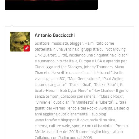
Antonio Bacciocchi
Scrittore, musicista, blogger. Ha militato come
batterista in una ventina di gruppi (tra cui Not Moving,
Link Quartet, Lilith), incidendo una cinquantina di dischi
e suonando in tutta Italia, Europa e USA e aprendo per
Clash, Iggy and the Stooges, Johnny Thunders, Manu
Chao etc. Ha scritto una decina di libri tra cui "Uscito
vivo dagli anni 80", "Mod Generations", "Paul Weller,
L’uomo cangiante", "Rock n Goal", "Rock n Spor"t, Gil
Scott-Heron Il Bob Dylan Nero" e "Ray Charles- Il genio
senza tempo". Collabora con i mensili “Classic Rock”,
"Vinile" e i quotidiani “Il Manifesto” e “Libertà”. E' tra i
giurati del Premio Tenco e del Rockol Awards. Da sedici
anni aggiorna quotidianamente il suo blog
www.tonyface.blogspot.it dove parla di musica,
cinema, culture varie, sport e con cui ha vinto il Premio
Mei Musicletter del 2016 come miglior blog italiano.
Collabora con Radiocoop dal 2003.