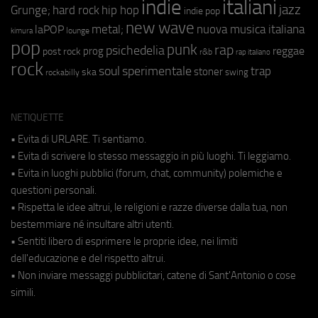
indie
italiani
jazz
hip hop
Grunge;
hard rock
indie pop
new wave
metal;
nuova musica italiana
laPOP
lounge
kimura
pop
punk
rap
psichedelia
reggae
prog
post rock
r&b
rap italiano
rock
soul
sperimentale
trap
stoner
ska
swing
rockabilly
NETIQUETTE
• Evita di URLARE. Ti sentiamo.
• Evita di scrivere lo stesso messaggio in più luoghi. Ti leggiamo.
• Evita in luoghi pubblici (forum, chat, community) polemiche e
questioni personali.
• Rispetta le idee altrui, le religioni e razze diverse dalla tua, non
bestemmiare né insultare altri utenti.
• Sentiti libero di esprimere le proprie idee, nei limiti
dell'educazione e del rispetto altrui.
• Non inviare messaggi pubblicitari, catene di Sant'Antonio o cose
simili.