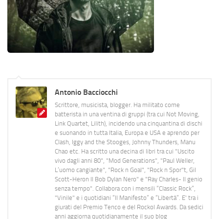
Antonio Bacciocchi
Scrittore, musicista, blogger. Ha militato come
batterista in una ventina di gruppi (tra cui Not Moving,
Link Quartet, Lilith), incidendo una cinquantina di dischi
e suonando in tutta Italia, Europa e USA e aprendo per
Clash, Iggy and the Stooges, Johnny Thunders, Manu
Chao etc. Ha scritto una decina di libri tra cui "Uscito
vivo dagli anni 80", "Mod Generations", "Paul Weller,
L’uomo cangiante", "Rock n Goal", "Rock n Spor"t, Gil
Scott-Heron Il Bob Dylan Nero" e "Ray Charles- Il genio
senza tempo". Collabora con i mensili “Classic Rock”,
"Vinile" e i quotidiani “Il Manifesto” e “Libertà”. E' tra i
giurati del Premio Tenco e del Rockol Awards. Da sedici
anni aggiorna quotidianamente il suo blog