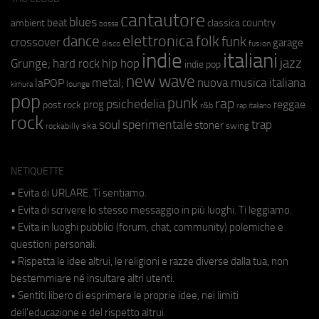
cantautore
blues
beat
country
ambient
classica
bossa
elettronica
dance
folk
funk
crossover
garage
fusion
disco
indie
italiani
jazz
hip hop
Grunge;
hard rock
indie pop
new wave
metal;
nuova musica italiana
laPOP
lounge
kimura
pop
punk
rap
psichedelia
reggae
prog
post rock
r&b
rap italiano
rock
soul
sperimentale
trap
stoner
ska
swing
rockabilly
NETIQUETTE
• Evita di URLARE. Ti sentiamo.
• Evita di scrivere lo stesso messaggio in più luoghi. Ti leggiamo.
• Evita in luoghi pubblici (forum, chat, community) polemiche e
questioni personali.
• Rispetta le idee altrui, le religioni e razze diverse dalla tua, non
bestemmiare né insultare altri utenti.
• Sentiti libero di esprimere le proprie idee, nei limiti
dell'educazione e del rispetto altrui.