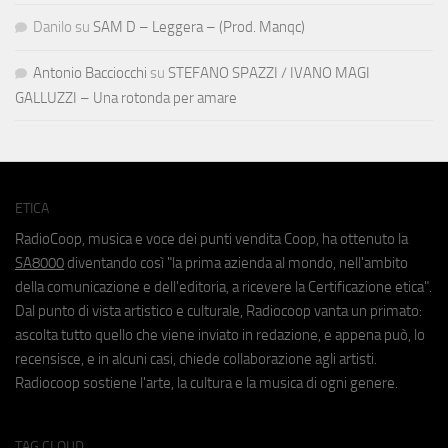
Danilo
su
SAM D – Leggera – (Prod. Manqc)
Antonio Bacciocchi
su
STEFANO SPAZZI / IVANO MAGI
GALLUZZI – Una rotonda per amare
ETICA
RadioCoop, musica e voce dei punti vendita Coop, ha ottenuto la
SA8000
diventando così "la prima azienda al mondo, nell'ambito
della comunicazione e dell'editoria, a ricevere la Certificazione etica".
Dal punto di vista artistico e culturale, Radiocoop vanta un primato:
ascolta tutto quello che viene inviato in redazione, e appena può, lo
recensisce, e in alcuni casi, chiede collaborazione agli artisti.
Radiocoop sostiene l'arte, la cultura e la musica di ogni genere.
TAG CLOUD