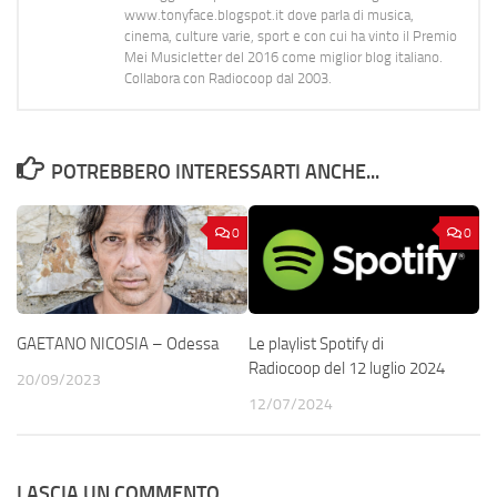
www.tonyface.blogspot.it dove parla di musica,
cinema, culture varie, sport e con cui ha vinto il Premio
Mei Musicletter del 2016 come miglior blog italiano.
Collabora con Radiocoop dal 2003.
POTREBBERO INTERESSARTI ANCHE...
0
0
Le playlist Spotify di
GAETANO NICOSIA – Odessa
Radiocoop del 12 luglio 2024
20/09/2023
12/07/2024
LASCIA UN COMMENTO