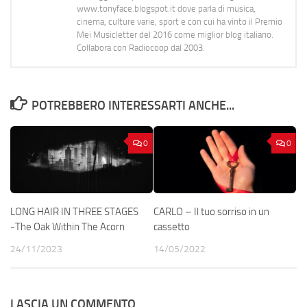
www.tonyface.blogspot.it dove parla di musica,
cinema, culture varie, sport e con cui ha vinto il Premio
Mei Musicletter del 2016 come miglior blog italiano.
Collabora con Radiocoop dal 2003.
POTREBBERO INTERESSARTI ANCHE...
0
0
LONG HAIR IN THREE STAGES
CARLO – Il tuo sorriso in un
-The Oak Within The Acorn
cassetto
24/11/2023
14/05/2022
LASCIA UN COMMENTO