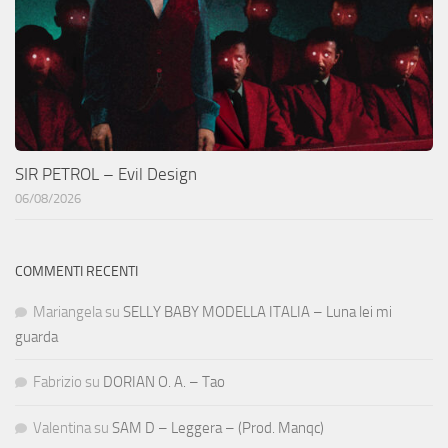
SIR PETROL – Evil Design
06/08/2026
COMMENTI RECENTI
Mariangela
su
SELLY BABY MODELLA ITALIA – Luna lei mi
guarda
Fabrizio
su
DORIAN O. A. – Tao
Valentina
su
SAM D – Leggera – (Prod. Manqc)