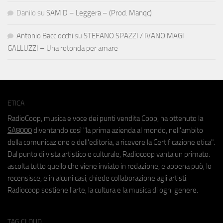
Danilo
su
SAM D – Leggera – (Prod. Manqc)
Antonio Bacciocchi
su
STEFANO SPAZZI / IVANO MAGI
GALLUZZI – Una rotonda per amare
ETICA
RadioCoop, musica e voce dei punti vendita Coop, ha ottenuto la
SA8000
diventando così "la prima azienda al mondo, nell'ambito
della comunicazione e dell'editoria, a ricevere la Certificazione etica".
Dal punto di vista artistico e culturale, Radiocoop vanta un primato:
ascolta tutto quello che viene inviato in redazione, e appena può, lo
recensisce, e in alcuni casi, chiede collaborazione agli artisti.
Radiocoop sostiene l'arte, la cultura e la musica di ogni genere.
TAG CLOUD