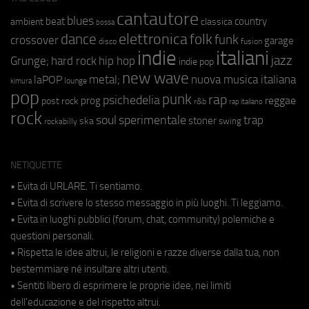
cantautore
blues
beat
country
ambient
classica
bossa
elettronica
dance
folk
funk
crossover
garage
fusion
disco
indie
italiani
jazz
hip hop
Grunge;
hard rock
indie pop
new wave
metal;
nuova musica italiana
laPOP
lounge
kimura
pop
punk
rap
psichedelia
reggae
prog
post rock
r&b
rap italiano
rock
soul
sperimentale
trap
stoner
ska
swing
rockabilly
NETIQUETTE
• Evita di URLARE. Ti sentiamo.
• Evita di scrivere lo stesso messaggio in più luoghi. Ti leggiamo.
• Evita in luoghi pubblici (forum, chat, community) polemiche e
questioni personali.
• Rispetta le idee altrui, le religioni e razze diverse dalla tua, non
bestemmiare né insultare altri utenti.
• Sentiti libero di esprimere le proprie idee, nei limiti
dell'educazione e del rispetto altrui.