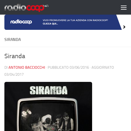
Salta al contenuto
SIRANDA
Siranda
DI
ANTONIO BACCIOCCHI
· PUBBLICATO
03/06/2016
· AGGIORNATO
03/04/2017