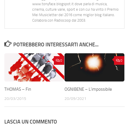
www.tonyface.blogspot.it dove parla di musica,
cinema, culture varie, sport e con cui ha vinto il Premio
Mei Musicletter del 2016 come miglior blog italiano.
Collabora con Radiocoop dal 2003.
POTREBBERO INTERESSARTI ANCHE...
0
0
THOMAS – Fin
OGNIBENE – L’impossibile
20/03/2015
20/09/2021
LASCIA UN COMMENTO