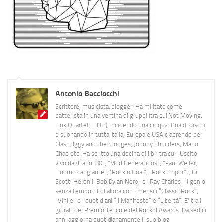
Antonio Bacciocchi
Scrittore, musicista, blogger. Ha militato come
batterista in una ventina di gruppi (tra cui Not Moving,
Link Quartet, Lilith), incidendo una cinquantina di dischi
e suonando in tutta Italia, Europa e USA e aprendo per
Clash, Iggy and the Stooges, Johnny Thunders, Manu
Chao etc. Ha scritto una decina di libri tra cui "Uscito
vivo dagli anni 80", "Mod Generations", "Paul Weller,
L’uomo cangiante", "Rock n Goal", "Rock n Spor"t, Gil
Scott-Heron Il Bob Dylan Nero" e "Ray Charles- Il genio
senza tempo". Collabora con i mensili “Classic Rock”,
"Vinile" e i quotidiani “Il Manifesto” e “Libertà”. E' tra i
giurati del Premio Tenco e del Rockol Awards. Da sedici
anni aggiorna quotidianamente il suo blog