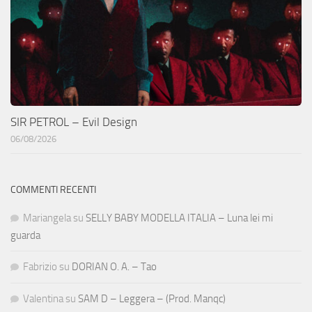
SIR PETROL – Evil Design
06/08/2026
COMMENTI RECENTI
Mariangela
su
SELLY BABY MODELLA ITALIA – Luna lei mi
guarda
Fabrizio
su
DORIAN O. A. – Tao
Valentina
su
SAM D – Leggera – (Prod. Manqc)