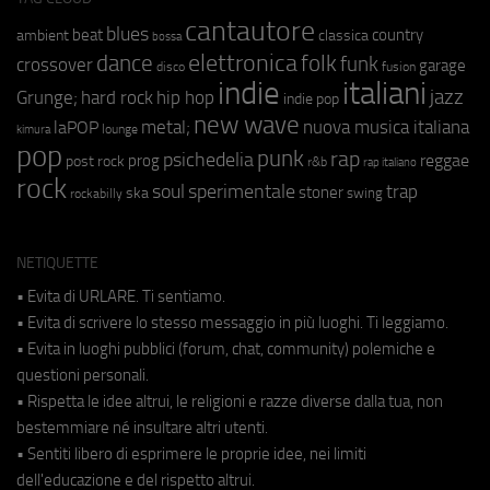
cantautore
blues
beat
country
ambient
classica
bossa
elettronica
dance
folk
funk
crossover
garage
fusion
disco
indie
italiani
jazz
hip hop
Grunge;
hard rock
indie pop
new wave
metal;
nuova musica italiana
laPOP
lounge
kimura
pop
punk
rap
psichedelia
reggae
prog
post rock
r&b
rap italiano
rock
soul
sperimentale
trap
stoner
ska
swing
rockabilly
NETIQUETTE
• Evita di URLARE. Ti sentiamo.
• Evita di scrivere lo stesso messaggio in più luoghi. Ti leggiamo.
• Evita in luoghi pubblici (forum, chat, community) polemiche e
questioni personali.
• Rispetta le idee altrui, le religioni e razze diverse dalla tua, non
bestemmiare né insultare altri utenti.
• Sentiti libero di esprimere le proprie idee, nei limiti
dell'educazione e del rispetto altrui.