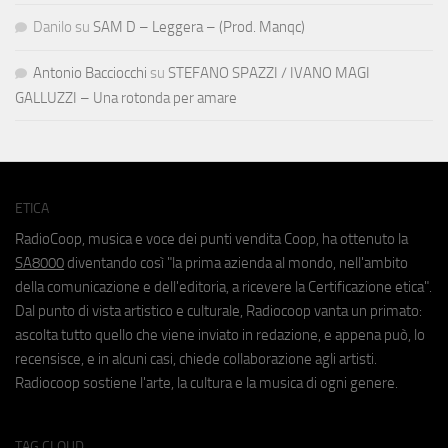
Danilo
su
SAM D – Leggera – (Prod. Manqc)
Antonio Bacciocchi
su
STEFANO SPAZZI / IVANO MAGI
GALLUZZI – Una rotonda per amare
ETICA
RadioCoop, musica e voce dei punti vendita Coop, ha ottenuto la
SA8000
diventando così "la prima azienda al mondo, nell'ambito
della comunicazione e dell'editoria, a ricevere la Certificazione etica".
Dal punto di vista artistico e culturale, Radiocoop vanta un primato:
ascolta tutto quello che viene inviato in redazione, e appena può, lo
recensisce, e in alcuni casi, chiede collaborazione agli artisti.
Radiocoop sostiene l'arte, la cultura e la musica di ogni genere.
TAG CLOUD