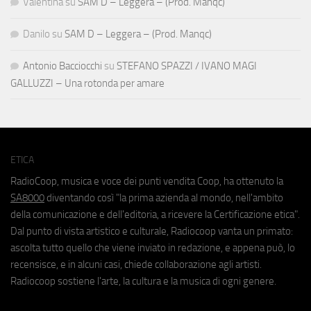
Valentina
su
SAM D – Leggera – (Prod. Manqc)
Danilo
su
SAM D – Leggera – (Prod. Manqc)
Antonio Bacciocchi
su
STEFANO SPAZZI / IVANO MAGI
GALLUZZI – Una rotonda per amare
ETICA
RadioCoop, musica e voce dei punti vendita Coop, ha ottenuto la
SA8000
diventando così "la prima azienda al mondo, nell'ambito
della comunicazione e dell'editoria, a ricevere la Certificazione etica".
Dal punto di vista artistico e culturale, Radiocoop vanta un primato:
ascolta tutto quello che viene inviato in redazione, e appena può, lo
recensisce, e in alcuni casi, chiede collaborazione agli artisti.
Radiocoop sostiene l'arte, la cultura e la musica di ogni genere.