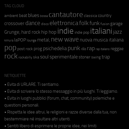
TAG CLOUD
cantautore
blues
beat
country
ambient
classica
bossa
elettronica
dance
folk
funk
crossover
garage
fusion
disco
indie
italiani
jazz
hip hop
Grunge;
hard rock
indie pop
new wave
metal;
nuova musica italiana
laPOP
lounge
kimura
pop
punk
rap
psichedelia
reggae
prog
post rock
r&b
rap italiano
rock
soul
sperimentale
trap
stoner
ska
swing
rockabilly
NETIQUETTE
• Evita di URLARE. Ti sentiamo.
• Evita di scrivere lo stesso messaggio in più luoghi. Ti leggiamo.
• Evita in luoghi pubblici (forum, chat, community) polemiche e
questioni personali.
• Rispetta le idee altrui, le religioni e razze diverse dalla tua, non
bestemmiare né insultare altri utenti.
• Sentiti libero di esprimere le proprie idee, nei limiti