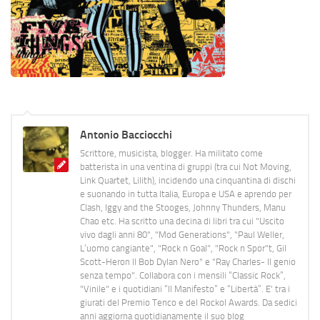
Antonio Bacciocchi
Scrittore, musicista, blogger. Ha militato come
batterista in una ventina di gruppi (tra cui Not Moving,
Link Quartet, Lilith), incidendo una cinquantina di dischi
e suonando in tutta Italia, Europa e USA e aprendo per
Clash, Iggy and the Stooges, Johnny Thunders, Manu
Chao etc. Ha scritto una decina di libri tra cui "Uscito
vivo dagli anni 80", "Mod Generations", "Paul Weller,
L’uomo cangiante", "Rock n Goal", "Rock n Spor"t, Gil
Scott-Heron Il Bob Dylan Nero" e "Ray Charles- Il genio
senza tempo". Collabora con i mensili “Classic Rock”,
"Vinile" e i quotidiani “Il Manifesto” e “Libertà”. E' tra i
giurati del Premio Tenco e del Rockol Awards. Da sedici
anni aggiorna quotidianamente il suo blog