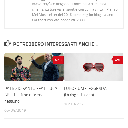
www.tonyface.blogspot.it dove parla di musica,
cinema, culture varie, sport e con cui ha vinto il Premio
Mei Musicletter del 2016 come miglior blog italiano.
Collabora con Radiocoop dal 2003.
POTREBBERO INTERESSARTI ANCHE...
0
0
PATRIZIO SANTO FEAT. LUCA
LUPOFIUMELEGGENDA –
ABETE – Non ci ferma
(Dialoghi italiano)
nessuno
10/10/2023
05/04/2019