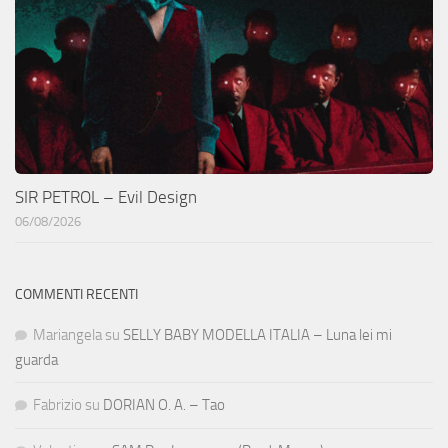
SIR PETROL – Evil Design
06/08/2026
COMMENTI RECENTI
Mariangela
su
SELLY BABY MODELLA ITALIA – Luna lei mi
guarda
Fabrizio
su
DORIAN O. A. – Tao