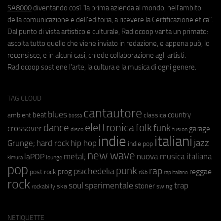
SA8000
diventando così "la prima azienda al mondo, nell'ambito
della comunicazione e dell'editoria, a ricevere la Certificazione etica".
Dal punto di vista artistico e culturale, Radiocoop vanta un primato:
ascolta tutto quello che viene inviato in redazione, e appena può, lo
recensisce, e in alcuni casi, chiede collaborazione agli artisti.
Radiocoop sostiene l'arte, la cultura e la musica di ogni genere.
TAG CLOUD
cantautore
blues
beat
country
ambient
classica
bossa
elettronica
dance
folk
funk
crossover
garage
fusion
disco
indie
italiani
jazz
hip hop
Grunge;
hard rock
indie pop
new wave
metal;
nuova musica italiana
laPOP
lounge
kimura
pop
punk
rap
psichedelia
reggae
prog
post rock
r&b
rap italiano
rock
soul
sperimentale
trap
stoner
ska
swing
rockabilly
NETIQUETTE