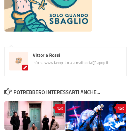
Vittoria Rossi
Info su www.lapop.it o alla mail social@lapop.it
POTREBBERO INTERESSARTI ANCHE...
0
0