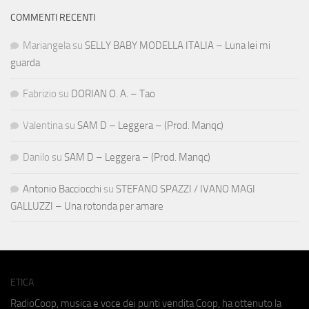
COMMENTI RECENTI
Mariangela
su
SELLY BABY MODELLA ITALIA – Luna lei mi
guarda
Fabrizio
su
DORIAN O. A. – Tao
Valentina
su
SAM D – Leggera – (Prod. Manqc)
Danilo
su
SAM D – Leggera – (Prod. Manqc)
Antonio Bacciocchi
su
STEFANO SPAZZI / IVANO MAGI
GALLUZZI – Una rotonda per amare
ETICA
RadioCoop, musica e voce dei punti vendita Coop, ha ottenuto la