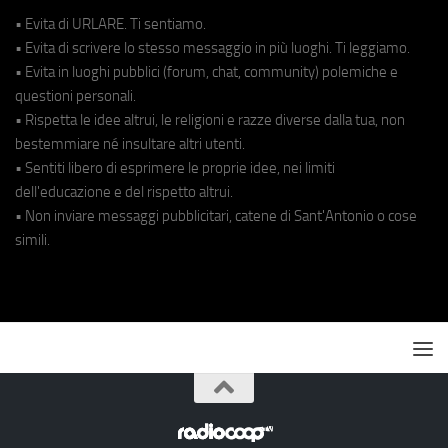
• Evita di URLARE. Ti sentiamo.
• Evita di scrivere lo stesso messaggio in più luoghi. Ti leggiamo.
• Evita in luoghi pubblici (forum, chat, community) polemiche e
questioni personali.
• Rispetta le idee altrui, le religioni e razze diverse dalla tua, non
bestemmiare né insultare altri utenti.
• Sentiti libero di esprimere le proprie idee, nei limiti
dell'educazione e del rispetto altrui.
• Non inviare messaggi pubblicitari, catene di Sant'Antonio o cose
simili.