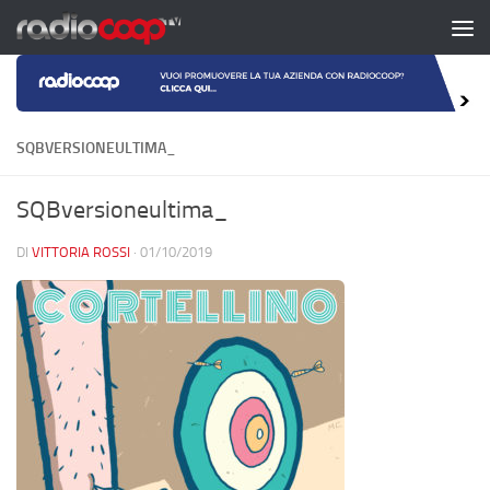
Salta al contenuto
SQBVERSIONEULTIMA_
SQBversioneultima_
DI
VITTORIA ROSSI
·
01/10/2019