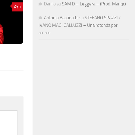
Danilo
su
SAM D – Leggera – (Prod. Manqc)
0
Antonio Bacciocchi
su
STEFANO SPAZZI /
IVANO MAGI GALLUZZI – Una rotonda per
amare