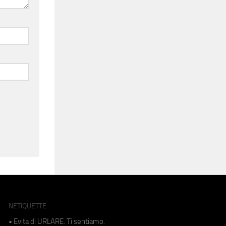
NETIQUETTE
• Evita di URLARE. Ti sentiamo.