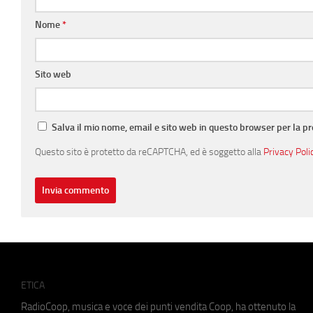
Nome
*
Sito web
Salva il mio nome, email e sito web in questo browser per la 
Questo sito è protetto da reCAPTCHA, ed è soggetto alla
Privacy Poli
ETICA
RadioCoop, musica e voce dei punti vendita Coop, ha ottenuto la