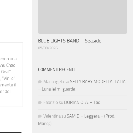
BLUE LIGHTS BAND – Seaside
05/08/2026
idendo una
Manu Chao
COMMENTI RECENTI
 Goal",
 "Vinile"
Mariangela
su
SELLY BABY MODELLA ITALIA
namente il
– Luna lei mi guarda
er del
Fabrizio
su
DORIAN O. A. – Tao
Valentina
su
SAM D – Leggera – (Prod.
Manqc)