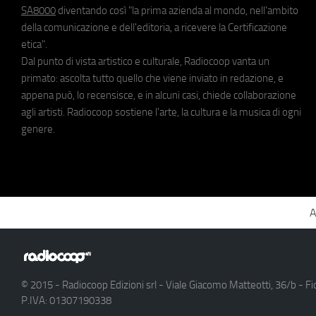
SA8000
diventando così "la prima azienda al mondo, nell'ambito
della comunicazione e dell'editoria, a ricevere la Certificazione
etica".
Dal punto di vista artistico e culturale, Radiocoop vanta un
primato: ascolta tutto quello che viene inviato in redazione, e
appena può, lo recensisce, e in alcuni casi, chiede collaborazione
agli artisti. Radiocoop sostiene l'arte, la cultura e la musica di ogni
genere.
A
© 2015 - Radiocoop Edizioni srl - Viale Giacomo Matteotti, 36/b - Fi
P.IVA: 01307190338