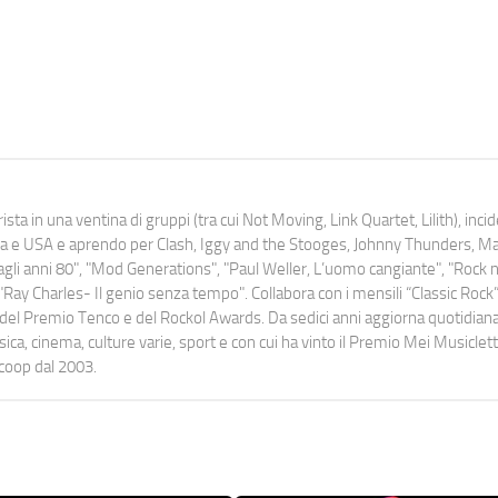
ista in una ventina di gruppi (tra cui Not Moving, Link Quartet, Lilith), inc
uropa e USA e aprendo per Clash, Iggy and the Stooges, Johnny Thunders, 
o dagli anni 80", "Mod Generations", "Paul Weller, L’uomo cangiante", "Rock n
Ray Charles- Il genio senza tempo". Collabora con i mensili “Classic Rock”,
urati del Premio Tenco e del Rockol Awards. Da sedici anni aggiorna quotidia
a, cinema, culture varie, sport e con cui ha vinto il Premio Mei Musiclett
ocoop dal 2003.