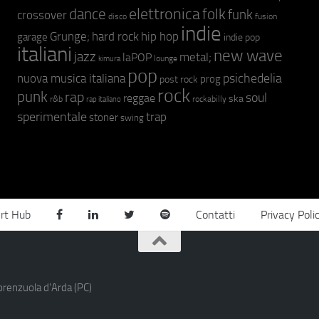
elettronica
dance
folk
funk
crossover
fusion
disco
indie
hip hop
Grunge;
hard rock
garage
indie pop
italiani
new wave
jazz
metal;
laPOP
lounge
kimura
pop
psichedelia
nuova musica italiana
prog
post rock
rock
punk
rap
soul
reggae
ska
r&b
rockabilly
rap italiano
sperimentale
trap
stoner
swing
rt Hub
Contatti
Privacy Poli
orenzuola d'Arda (PC)