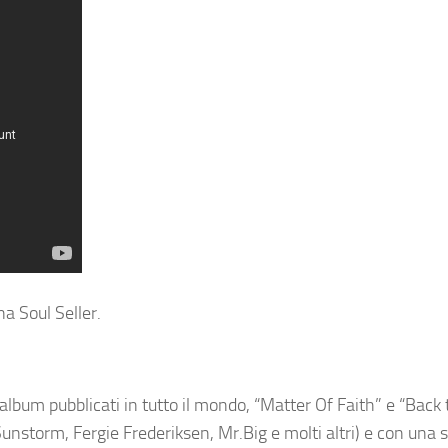
na Soul Seller.
bum pubblicati in tutto il mondo, “Matter Of Faith” e “Back t
nstorm, Fergie Frederiksen, Mr.Big e molti altri) e con una s