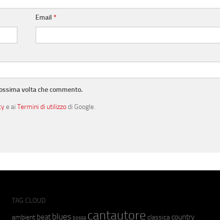
Email
*
prossima volta che commento.
cy
e ai
Termini di utilizzo
di Google.
TAG CLOUD
cantautore
blues
beat
country
ambient
classica
bossa