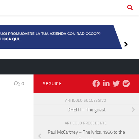
0
SEGUICI:
ARTICOLO SUCCESSIVO
DHEITI – The guest
ARTICOLO PRECEDENTE
Paul McCartney – The lyrics: 1956 to the