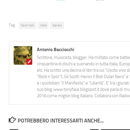
Tag:
hard rock
indie
italiani
Antonio Bacciocchi
Scrittore, musicista, blogger. Ha militato come batter
cinquantina di dischi e suonando in tutta Italia, E
etc. Ha scritto una decina di libri tra cui "Uscito viv
"Rock n Spor"t, Gil Scott-Heron Il Bob Dylan Nero" e "
e i quotidiani “Il Manifesto” e “Libertà”. E' tra i gi
suo blog www.tonyface.blogspot.it dove parla di music
2016 come miglior blog italiano. Collabora con Radi
POTREBBERO INTERESSARTI ANCHE...