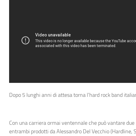
Dopo 5 lunghi anni di attesa torna l’hard rock band italia
Con una carriera ormai ventennale che può vantare due al
entrambi prodotti da Alessandro Del Vecchio (Hardline, Su