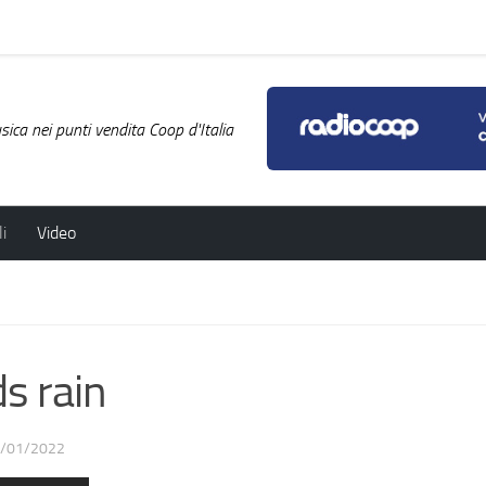
ica nei punti vendita Coop d'Italia
i
Video
s rain
/01/2022