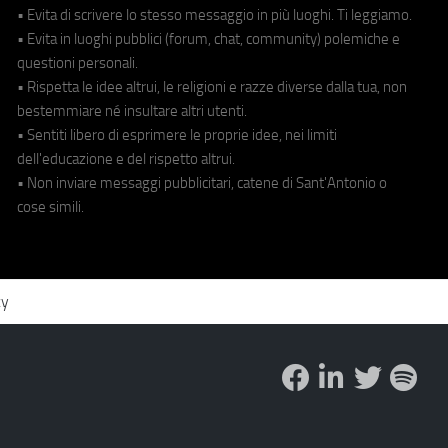
• Evita di scrivere lo stesso messaggio in più luoghi. Ti leggiamo.
• Evita in luoghi pubblici (forum, chat, community) polemiche e
questioni personali.
• Rispetta le idee altrui, le religioni e razze diverse dalla tua, non
bestemmiare né insultare altri utenti.
• Sentiti libero di esprimere le proprie idee, nei limiti
dell'educazione e del rispetto altrui.
• Non inviare messaggi pubblicitari, catene di Sant'Antonio o
cose simili.
cy