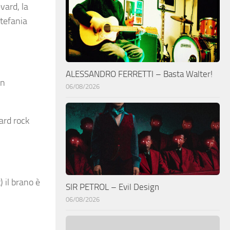
vard, la
Stefania
ALESSANDRO FERRETTI – Basta Walter!
in
06/08/2026
ard rock
 il brano è
SIR PETROL – Evil Design
06/08/2026