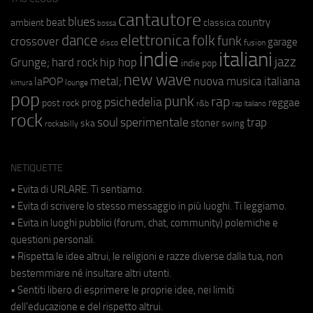
cantautore
blues
beat
country
ambient
classica
bossa
elettronica
dance
folk
funk
crossover
garage
fusion
disco
indie
italiani
jazz
hip hop
Grunge;
hard rock
indie pop
new wave
metal;
nuova musica italiana
laPOP
lounge
kimura
pop
punk
rap
psichedelia
reggae
prog
post rock
r&b
rap italiano
rock
soul
sperimentale
trap
stoner
ska
swing
rockabilly
NETIQUETTE
• Evita di URLARE. Ti sentiamo.
• Evita di scrivere lo stesso messaggio in più luoghi. Ti leggiamo.
• Evita in luoghi pubblici (forum, chat, community) polemiche e
questioni personali.
• Rispetta le idee altrui, le religioni e razze diverse dalla tua, non
bestemmiare né insultare altri utenti.
• Sentiti libero di esprimere le proprie idee, nei limiti
dell'educazione e del rispetto altrui.