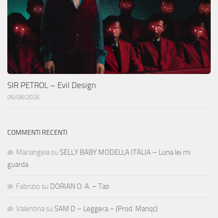
SIR PETROL – Evil Design
06/08/2026
COMMENTI RECENTI
Mariangela
su
SELLY BABY MODELLA ITALIA – Luna lei mi
guarda
Fabrizio
su
DORIAN O. A. – Tao
Valentina
su
SAM D – Leggera – (Prod. Manqc)