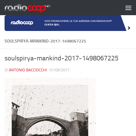
Salta al contenuto
SOULSPIRYA-MANKIND-2017-1498067225
soulspirya-mankind-2017-1498067225
DI
ANTONIO BACCIOCCHI
·
01/09/2017