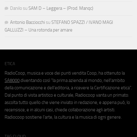
Danilo
su
SAM D – Leggera – (Prod. Manqc)
Antonio Bacciocchi
su
STEFANO SPAZZI / IVANO MAGI
GALLUZZI – Una rotonda per amare
ETICA
RadioCoop, musica e voce dei punti vendita Coop, ha ottenuto la
SA8000
diventando così "la prima azienda al mondo, nell'ambito
della comunicazione e dell'editoria, a ricevere la Certificazione etica".
Dal punto di vista artistico e culturale, Radiocoop vanta un primato:
ascolta tutto quello che viene inviato in redazione, e appena può, lo
recensisce, e in alcuni casi, chiede collaborazione agli artisti.
Radiocoop sostiene l'arte, la cultura e la musica di ogni genere.
TAG CLOUD