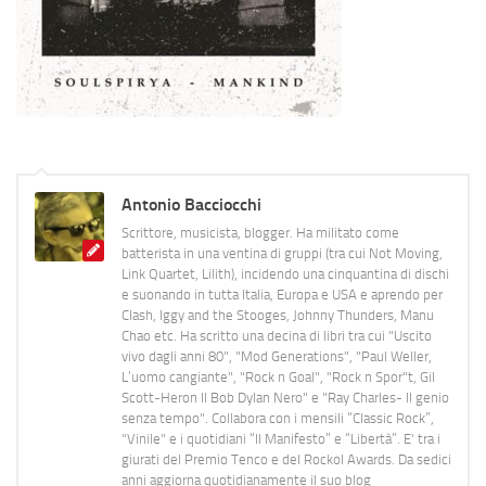
Antonio Bacciocchi
Scrittore, musicista, blogger. Ha militato come
batterista in una ventina di gruppi (tra cui Not Moving,
Link Quartet, Lilith), incidendo una cinquantina di dischi
e suonando in tutta Italia, Europa e USA e aprendo per
Clash, Iggy and the Stooges, Johnny Thunders, Manu
Chao etc. Ha scritto una decina di libri tra cui "Uscito
vivo dagli anni 80", "Mod Generations", "Paul Weller,
L’uomo cangiante", "Rock n Goal", "Rock n Spor"t, Gil
Scott-Heron Il Bob Dylan Nero" e "Ray Charles- Il genio
senza tempo". Collabora con i mensili “Classic Rock”,
"Vinile" e i quotidiani “Il Manifesto” e “Libertà”. E' tra i
giurati del Premio Tenco e del Rockol Awards. Da sedici
anni aggiorna quotidianamente il suo blog