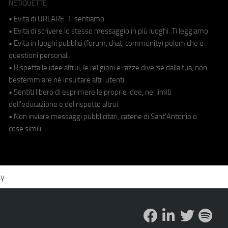
NETIQUETTE
• Evita di URLARE. Ti sentiamo.
• Evita di scrivere lo stesso messaggio in più luoghi. Ti leggiamo.
• Evita in luoghi pubblici (forum, chat, community) polemiche e
questioni personali.
• Rispetta le idee altrui, le religioni e razze diverse dalla tua, non
bestemmiare né insultare altri utenti.
• Sentiti libero di esprimere le proprie idee, nei limiti
dell'educazione e del rispetto altrui.
• Non inviare messaggi pubblicitari, catene di Sant'Antonio o
cose simili.
cy