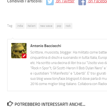
Condividi l'articolo:
on Twitter
on Facebo
Tag:
indie
italiani
new wave
pop
rock
Antonio Bacciocchi
Scrittore, musicista, blogger. Ha militato come batter
cinquantina di dischi e suonando in tutta Italia, E
etc. Ha scritto una decina di libri tra cui "Uscito viv
"Rock n Spor"t, Gil Scott-Heron Il Bob Dylan Nero" e "
e i quotidiani “Il Manifesto” e “Libertà”. E' tra i gi
suo blog www.tonyface.blogspot.it dove parla di music
2016 come miglior blog italiano. Collabora con Radi
POTREBBERO INTERESSARTI ANCHE...