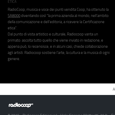
ETICA
RadioCoop, musica e voce dei punti vendita Coop, ha ottenuto la
SA8000
diventando così "la prima azienda al mondo, nell'ambito
della comunicazione e dell'editoria, a ricevere la Certificazione
etica".
Dal punto di vista artistico e culturale, Radiocoop vanta un
primato: ascolta tutto quello che viene inviato in redazione, e
appena può, lo recensisce, e in alcuni casi, chiede collaborazione
agli artisti. Radiocoop sostiene l'arte, la cultura e la musica di ogni
genere.
A