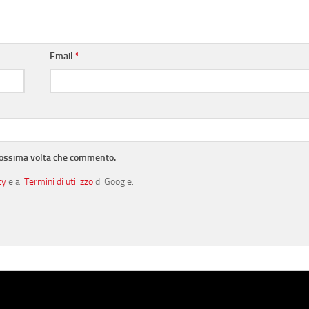
Email
*
prossima volta che commento.
cy
e ai
Termini di utilizzo
di Google.