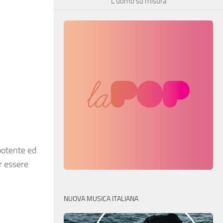
L’uomo su misura
potente ed
r essere
NUOVA MUSICA ITALIANA