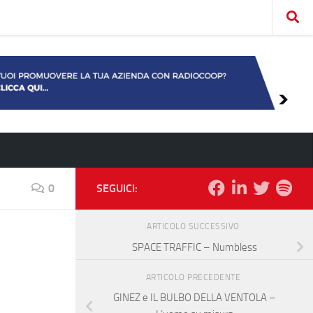
0
SEGUICI:
ARTICOLO SUCCESSIVO
SPACE TRAFFIC – Numbless
ARTICOLO PRECEDENTE
GINEZ e IL BULBO DELLA VENTOLA –