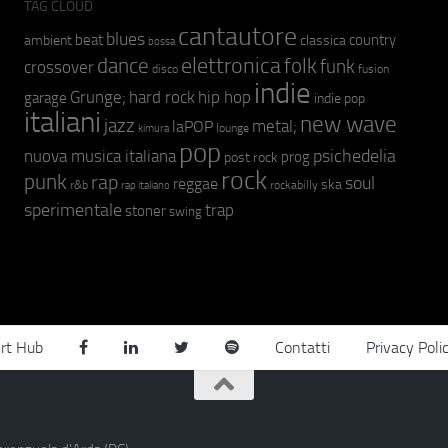
TAG CLOUD
cantautore
blues
beat
country
ambient
classica
bossa
elettronica
dance
folk
funk
crossover
fusion
disco
indie
hip hop
Grunge;
hard rock
garage
indie pop
italiani
new wave
jazz
metal;
laPOP
lounge
kimura
pop
psichedelia
nuova musica italiana
prog
post rock
rock
punk
rap
soul
reggae
ska
r&b
rockabilly
rap italiano
sperimentale
trap
stoner
swing
rt Hub
Contatti
Privacy Poli