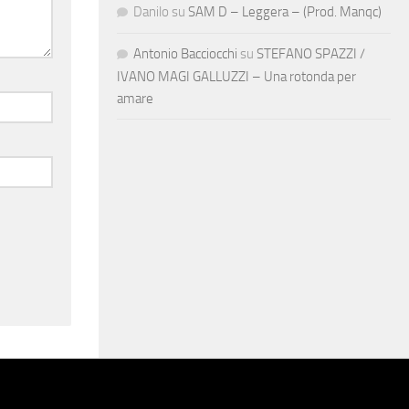
Danilo
su
SAM D – Leggera – (Prod. Manqc)
Antonio Bacciocchi
su
STEFANO SPAZZI /
IVANO MAGI GALLUZZI – Una rotonda per
amare