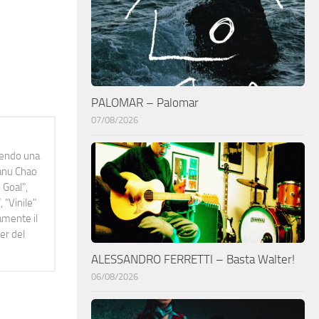
PALOMAR – Palomar
07/08/2026
idendo una
Manu Chao
 Goal",
 "Vinile"
namente il
er del
ALESSANDRO FERRETTI – Basta Walter!
06/08/2026