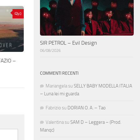
0
SIR PETROL – Evil Design
06/08/2026
AZIO –
COMMENTI RECENTI
Mariangela
su
SELLY BABY MODELLA ITALIA
– Luna lei mi guarda
Fabrizio
su
DORIAN O. A. – Tao
Valentina
su
SAM D – Leggera – (Prod.
Manqc)