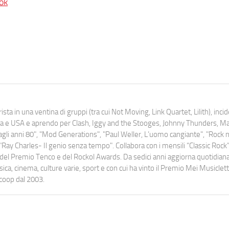
ok
ista in una ventina di gruppi (tra cui Not Moving, Link Quartet, Lilith), inc
uropa e USA e aprendo per Clash, Iggy and the Stooges, Johnny Thunders, 
o dagli anni 80", "Mod Generations", "Paul Weller, L’uomo cangiante", "Rock n
Ray Charles- Il genio senza tempo". Collabora con i mensili “Classic Rock”,
urati del Premio Tenco e del Rockol Awards. Da sedici anni aggiorna quotidia
a, cinema, culture varie, sport e con cui ha vinto il Premio Mei Musiclett
ocoop dal 2003.