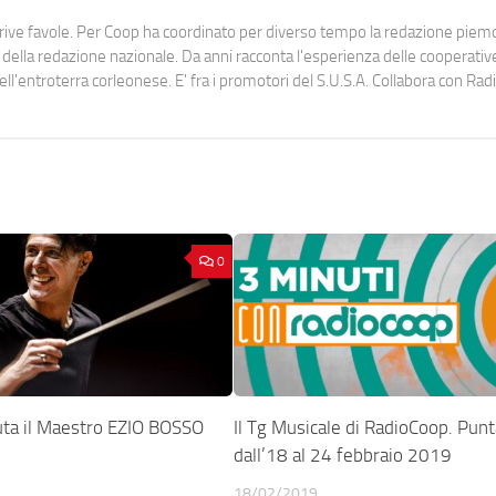
scrive favole. Per Coop ha coordinato per diverso tempo la redazione pie
lla redazione nazionale. Da anni racconta l'esperienza delle cooperativ
dell'entroterra corleonese. E' fra i promotori del S.U.S.A. Collabora con Ra
0
uta il Maestro EZIO BOSSO
Il Tg Musicale di RadioCoop. Punt
dall’18 al 24 febbraio 2019
18/02/2019