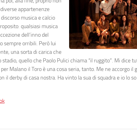
a poi, alla fine, proprio non
le diverse appartenenze
il discorso musica e calcio
 proposito: qualsiasi musica
eccezione dell’inno del
ono sempre orribili. Però lui
nte, una sorta di carica che
tadio, quello che Paolo Pulici chiama “il ruggito”. Mi dice t
r Malano il Toro è una cosa seria, tanto. Me ne accorgo il 
n il derby di casa nostra. Ha vinto la sua di squadra e io lo so
ok