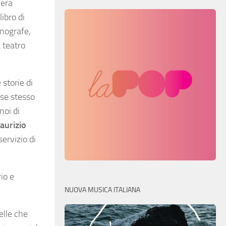
vera
libro di
enografe,
 teatro
 storie di
 se stesso
noi di
aurizio
servizio di
io e
NUOVA MUSICA ITALIANA
elle che