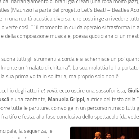
 dal riarrangiamento di brani già creati (una roba molto jazz),
les (Maurizio fa parte del progetto Let’s Beat! – Beatles Acou
 in una realtà acustica diversa, che costringe a rivedere tutte 
si diverte così. E’ il momento in cui da operaio si trasforma in 
a e della composizione musicale, poesia quotidiana di un mest
, suona tutti gli strumenti a corda e si schernisce un po’ quan
ilmente un “malato di chitarra”. La sua malattia lo ha portato
la sua prima volta in solitaria, ma proprio solo non è.
ucchio degli attori
et voilà
, ecco uscire una sassofonista,
Giuli
uscà
e una cantante,
Manuela Grippi
, autrice del testo dell
re tutte le partiture, coinvolge in un percorso ritmico tutti gl
ra tifo e festa, alla fase conclusiva dello spettacolo (da veder
cipale, la sequenza, le