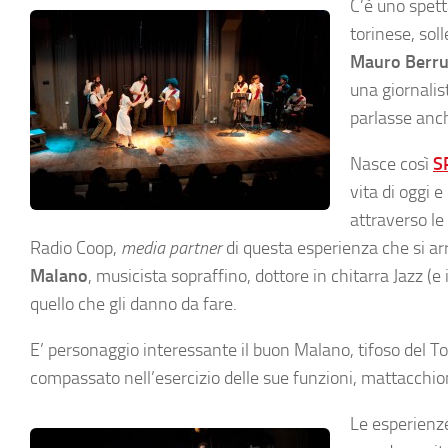
C’è uno spett
torinese, sol
Mauro Berru
una giornalis
parlasse anch
Nasce così
S
vita di oggi 
attraverso le
Radio Coop,
media partner
di questa esperienza che si ar
Malano
, musicista sopraffino, dottore in chitarra Jazz (e
quello che gli danno da fare.
E’ personaggio interessante il buon Malano, tifoso del To
compassato nell’esercizio delle sue funzioni, mattacchion
Le esperienze