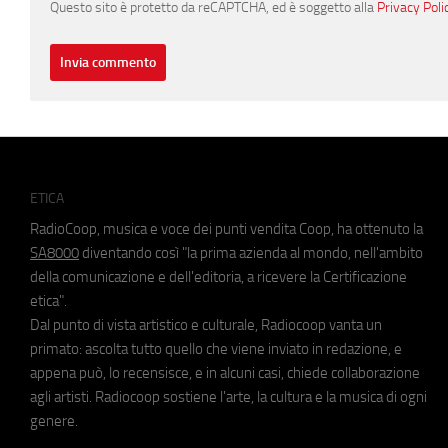
Questo sito è protetto da reCAPTCHA, ed è soggetto alla
Privacy Poli
ETICA
RadioCoop, musica e voce dei punti vendita Coop, ha ottenuto la
SA8000
diventando così "la prima azienda al mondo, nell'ambito
della comunicazione e dell'editoria, a ricevere la Certificazione
etica".
Dal punto di vista artistico e culturale, Radiocoop vanta un
primato: ascolta tutto quello che viene inviato in redazione, e
appena può, lo recensisce, e in alcuni casi, chiede collaborazione
agli artisti. Radiocoop sostiene l'arte, la cultura e la musica di ogni
genere.