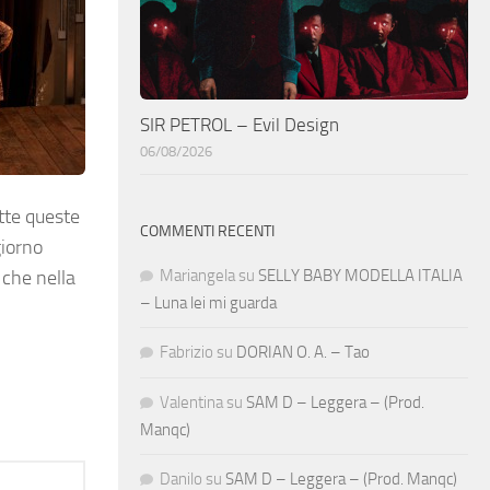
SIR PETROL – Evil Design
06/08/2026
utte queste
COMMENTI RECENTI
giorno
Mariangela
su
SELLY BABY MODELLA ITALIA
 che nella
– Luna lei mi guarda
Fabrizio
su
DORIAN O. A. – Tao
Valentina
su
SAM D – Leggera – (Prod.
Manqc)
Danilo
su
SAM D – Leggera – (Prod. Manqc)