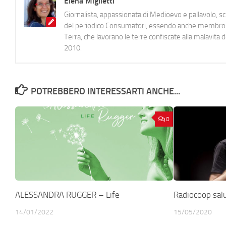
Elena Miglietti
Giornalista, appassionata di Medioevo e pallavolo, 
del periodico Consumatori, essendo anche membro de
Terra, che lavorano le terre confiscate alla malavita 
2010.
POTREBBERO INTERESSARTI ANCHE...
0
ALESSANDRA RUGGER – Life
Radiocoop sal
14/01/2022
15/05/2020