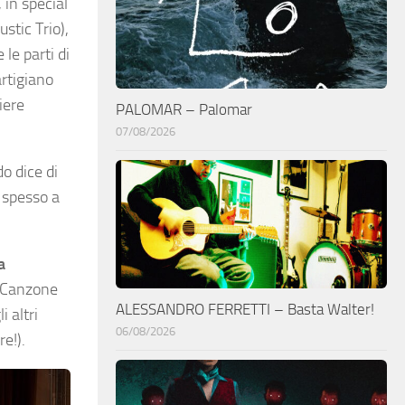
 in special
stic Trio),
le parti di
artigiano
iere
PALOMAR – Palomar
07/08/2026
do dice di
 spesso a
a
a “Canzone
ALESSANDRO FERRETTI – Basta Walter!
i altri
06/08/2026
e!).