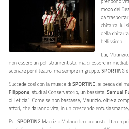
prendono vita
modo dei Beat
da trasportare
chitarra: lui 
della chitarr
bellissimo.
Lui, Maurizio
non essere un poli strumentista, ma di essere irrimediab
suonare per il teatro, ma sempre in gruppo,
SPORTING
è 
Succede così con la musica di
SPORTING
: si pesca dal m
Filippone
, studi al Conservatorio, un bassista,
Samuel F
di Leticia”. Come se non bastasse, Maurizio, oltre a compor
attori, che daranno vita, in un crescendo entusiasmante, f
Per
SPORTING
Maurizio Malano ha composto il tema prin