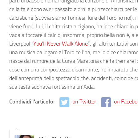
parti di basso e ha riarrangiato la canzone di Alfonsina, m
ce la fa e dopo aver passato giorni a punzecchiarci per 
calcistiche (suvvia siamo Torinesi, lui è del Toro, io no!), 
viene fuori. Lui, il chitarrista artigiano, ha idee chiare in
vada a toccare il calcio, insomma, proprio bella non è, a 
Liverpool “
You’ll Never Walk Alone
”, gli altri tentativi s
una musica da legare al Toro ce l’ha, me lo dice chiarame
nasce dal rumore della Curva Maratona che fa tremare lo s
cose con una compostezza disarmante, ho imparato che pe
dell’anteprima dello spettacolo che, accidenti, coincide co
sua testa suonava fortissima un’Aida.
Condividi l'articolo:
on Twitter
on Facebo