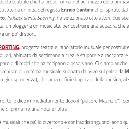
acolo teatrale che ha preso forma nel bel mezzo della prima
leticato da un’idea del regista
Enrico Gentina
che, ispirato dal 
to
,
Independiente Sporting
, ha selezionato otto attori, due sc
ta, un blogger e un musicista, per costruire una squadra che a
e un po’ di sport.
PORTING
, progetto teatrale, laboratorio inusuale per costruire
e di ieri, abituato da settimane a creare stupore e a raccontare
 parole di molti che partecipano e osservano. Ci siamo anche 
ricchisce di un tema musicale suonato dal vivo sul palco da
M
 in giurisprudenza), che ama definirsi operaio della musica, al 
ro (te lo dice immediatamente dopo il “piacere Maurizio”), ser
e di prima fra una nota e l’altra.
 musicali che più lo divertono e contraddistinguono, sono qu