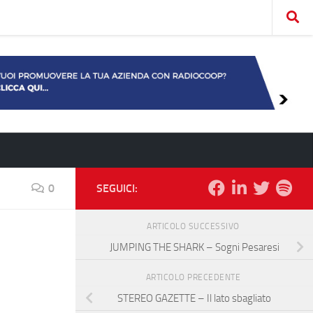
0
SEGUICI:
ARTICOLO SUCCESSIVO
JUMPING THE SHARK – Sogni Pesaresi
ARTICOLO PRECEDENTE
STEREO GAZETTE – Il lato sbagliato