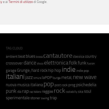
cy
e ai
Termini di utilizzo
di Google.
TAG CLOUD
cantautore
blues
beat
country
ambient
classica
bossa
elettronica
dance
folk
funk
crossover
fusion
disco
indie
hip hop
Grunge;
hard rock
garage
indie pop
italiani
new wave
jazz
metal;
laPOP
lounge
kimura
pop
psichedelia
nuova musica italiana
prog
post rock
rock
punk
rap
soul
reggae
ska
r&b
rockabilly
rap italiano
sperimentale
trap
stoner
swing