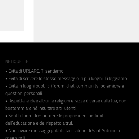
NETIQUETTE
• Evita di URLARE. Ti sentiamo.
• Evita di scrivere lo stesso messaggio in più luoghi. Ti leggiamo.
• Evita in luoghi pubblici (forum, chat, community) polemiche e
questioni personali.
• Rispetta le idee altrui, le religioni e razze diverse dalla tua, non
bestemmiare né insultare altri utenti.
• Sentiti libero di esprimere le proprie idee, nei limiti
dell'educazione e del rispetto altrui.
• Non inviare messaggi pubblicitari, catene di Sant'Antonio o
cose simili.