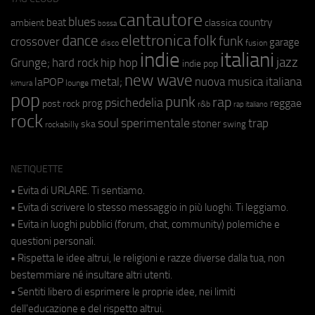
cantautore
blues
beat
country
ambient
classica
bossa
elettronica
dance
folk
funk
crossover
garage
fusion
disco
indie
italiani
jazz
hip hop
Grunge;
hard rock
indie pop
new wave
metal;
nuova musica italiana
laPOP
lounge
kimura
pop
punk
rap
psichedelia
reggae
prog
post rock
r&b
rap italiano
rock
soul
sperimentale
trap
stoner
ska
swing
rockabilly
NETIQUETTE
• Evita di URLARE. Ti sentiamo.
• Evita di scrivere lo stesso messaggio in più luoghi. Ti leggiamo.
• Evita in luoghi pubblici (forum, chat, community) polemiche e
questioni personali.
• Rispetta le idee altrui, le religioni e razze diverse dalla tua, non
bestemmiare né insultare altri utenti.
• Sentiti libero di esprimere le proprie idee, nei limiti
dell'educazione e del rispetto altrui.