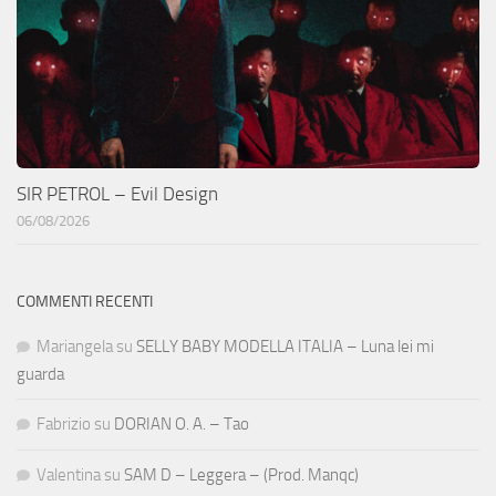
SIR PETROL – Evil Design
06/08/2026
COMMENTI RECENTI
Mariangela
su
SELLY BABY MODELLA ITALIA – Luna lei mi
guarda
Fabrizio
su
DORIAN O. A. – Tao
Valentina
su
SAM D – Leggera – (Prod. Manqc)