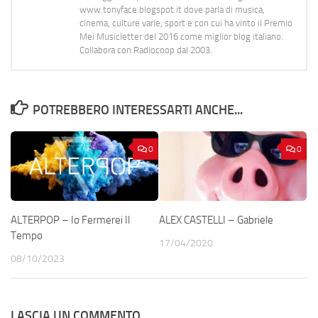
www.tonyface.blogspot.it dove parla di musica,
cinema, culture varie, sport e con cui ha vinto il Premio
Mei Musicletter del 2016 come miglior blog italiano.
Collabora con Radiocoop dal 2003.
POTREBBERO INTERESSARTI ANCHE...
0
0
ALTERPOP – Io Fermerei Il
ALEX CASTELLI – Gabriele
Tempo
17/04/2020
08/10/2023
LASCIA UN COMMENTO