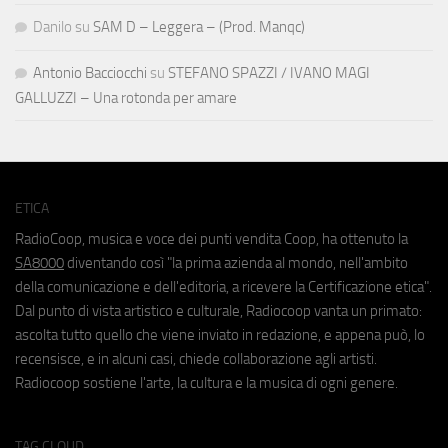
Danilo
su
SAM D – Leggera – (Prod. Manqc)
Antonio Bacciocchi
su
STEFANO SPAZZI / IVANO MAGI
GALLUZZI – Una rotonda per amare
ETICA
RadioCoop, musica e voce dei punti vendita Coop, ha ottenuto la
SA8000
diventando così "la prima azienda al mondo, nell'ambito
della comunicazione e dell'editoria, a ricevere la Certificazione etica".
Dal punto di vista artistico e culturale, Radiocoop vanta un primato:
ascolta tutto quello che viene inviato in redazione, e appena può, lo
recensisce, e in alcuni casi, chiede collaborazione agli artisti.
Radiocoop sostiene l'arte, la cultura e la musica di ogni genere.
TAG CLOUD