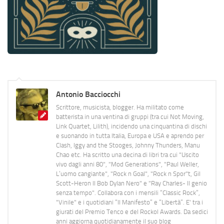
Antonio Bacciocchi
Scrittore, musicista, blogger. Ha militato come
batterista in una ventina di gruppi (tra cui Not Moving,
Link Quartet, Lilith), incidendo una cinquantina di dischi
e suonando in tutta Italia, Europa e USA e aprendo per
Clash, Iggy and the Stooges, Johnny Thunders, Manu
Chao etc. Ha scritto una decina di libri tra cui "Uscito
vivo dagli anni 80", "Mod Generations", "Paul Weller,
L’uomo cangiante", "Rock n Goal", "Rock n Spor"t, Gil
Scott-Heron Il Bob Dylan Nero" e "Ray Charles- Il genio
senza tempo". Collabora con i mensili “Classic Rock”,
"Vinile" e i quotidiani “Il Manifesto” e “Libertà”. E' tra i
giurati del Premio Tenco e del Rockol Awards. Da sedici
anni aggiorna quotidianamente il suo blog