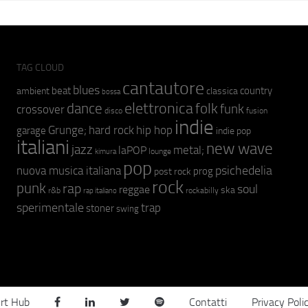
TAG CLOUD
cantautore
blues
beat
country
ambient
classica
bossa
elettronica
dance
folk
funk
crossover
fusion
disco
indie
hip hop
Grunge;
hard rock
garage
indie pop
italiani
new wave
jazz
metal;
laPOP
lounge
kimura
pop
psichedelia
nuova musica italiana
prog
post rock
rock
punk
rap
soul
reggae
ska
r&b
rockabilly
rap italiano
sperimentale
trap
stoner
swing
rt Hub
Contatti
Privacy Poli