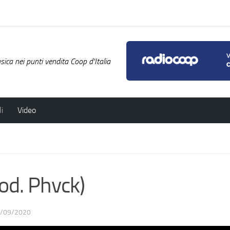
ica nei punti vendita Coop d'Italia
i
Video
od. Phvck)
/09/2020