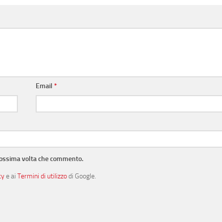
Email
*
prossima volta che commento.
cy
e ai
Termini di utilizzo
di Google.