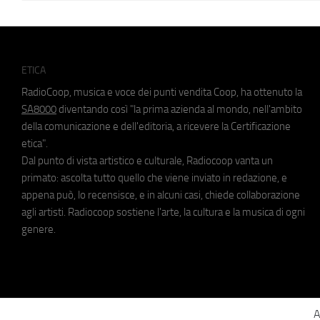
ETICA
RadioCoop, musica e voce dei punti vendita Coop, ha ottenuto la
SA8000
diventando così "la prima azienda al mondo, nell'ambito
della comunicazione e dell'editoria, a ricevere la Certificazione
etica".
Dal punto di vista artistico e culturale, Radiocoop vanta un
primato: ascolta tutto quello che viene inviato in redazione, e
appena può, lo recensisce, e in alcuni casi, chiede collaborazione
agli artisti. Radiocoop sostiene l'arte, la cultura e la musica di ogni
genere.
A