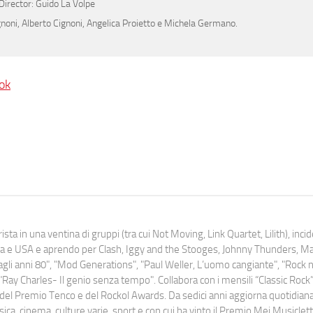
Director: Guido La Volpe
ignoni, Alberto Cignoni, Angelica Proietto e Michela Germano.
ok
ista in una ventina di gruppi (tra cui Not Moving, Link Quartet, Lilith), inc
uropa e USA e aprendo per Clash, Iggy and the Stooges, Johnny Thunders, 
o dagli anni 80", "Mod Generations", "Paul Weller, L’uomo cangiante", "Rock n
Ray Charles- Il genio senza tempo". Collabora con i mensili “Classic Rock”,
urati del Premio Tenco e del Rockol Awards. Da sedici anni aggiorna quotidia
a, cinema, culture varie, sport e con cui ha vinto il Premio Mei Musiclett