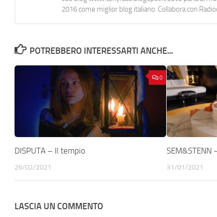
2016 come miglior blog italiano. Collabora con Radi
POTREBBERO INTERESSARTI ANCHE...
0
DISPUTA – Il tempio
SEM&STENN –
26/02/2021
31/01/2021
LASCIA UN COMMENTO