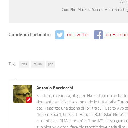
Ass.
Con: Phill Mazzeo, Valerio Miari, Sara C
Condividi l'articolo:
on Twitter
on Facebo
Tag:
indie
italiani
pop
Antonio Bacciocchi
Scrittore, musicista, blogger. Ha militato come batter
cinquantina di dischi e suonando in tutta Italia, E
etc. Ha scritto una decina di libri tra cui "Uscito viv
"Rock n Spor"t, Gil Scott-Heron Il Bob Dylan Nero" e "
e i quotidiani “Il Manifesto” e “Libertà”. E' tra i gi
suo blog www.tonyface.blogspot.it dove parla di music