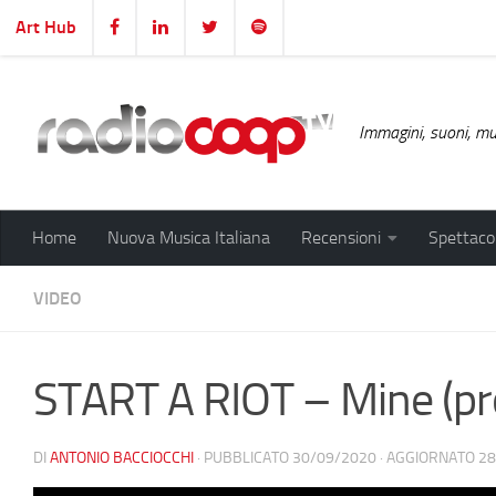
Art Hub
Salta al contenuto
Immagini, suoni, mus
Home
Nuova Musica Italiana
Recensioni
Spettacol
VIDEO
START A RIOT – Mine (pr
DI
ANTONIO BACCIOCCHI
· PUBBLICATO
30/09/2020
· AGGIORNATO
28