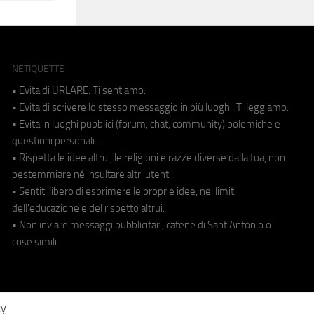
NETIQUETTE
• Evita di URLARE. Ti sentiamo.
• Evita di scrivere lo stesso messaggio in più luoghi. Ti leggiamo.
• Evita in luoghi pubblici (forum, chat, community) polemiche e
questioni personali.
• Rispetta le idee altrui, le religioni e razze diverse dalla tua, non
bestemmiare né insultare altri utenti.
• Sentiti libero di esprimere le proprie idee, nei limiti
dell'educazione e del rispetto altrui.
• Non inviare messaggi pubblicitari, catene di Sant'Antonio o
cose simili.
cy