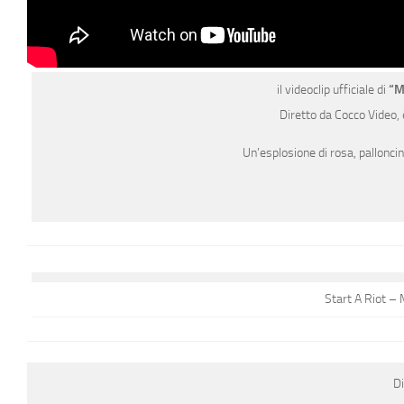
il videoclip ufficiale di
“Mi
Diretto da Cocco Video, è
Un’esplosione di rosa, palloncin
Start A Riot –
Di