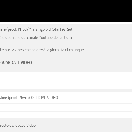
ne (prod. Phvck)”
, il singolo di
Start A Riot
.
 disponibile sul canale Youtube dell’artista.
i e party vibes che colorerà la giornata di chiunque.
GUARDA IL VIDEO
 Mine (prod. Phvck) OFFICIAL VIDEO
retto da: Cocco Video