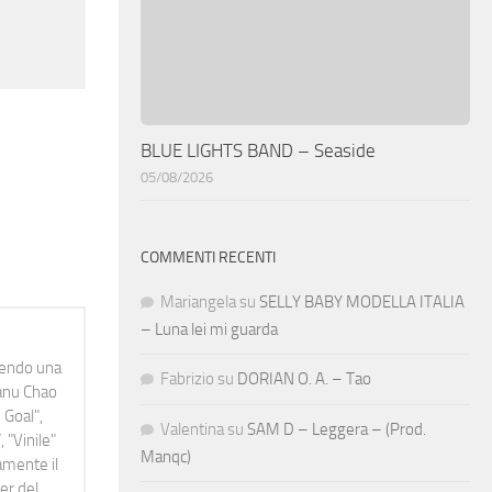
BLUE LIGHTS BAND – Seaside
05/08/2026
COMMENTI RECENTI
Mariangela
su
SELLY BABY MODELLA ITALIA
– Luna lei mi guarda
idendo una
Fabrizio
su
DORIAN O. A. – Tao
Manu Chao
 Goal",
Valentina
su
SAM D – Leggera – (Prod.
 "Vinile"
Manqc)
namente il
er del