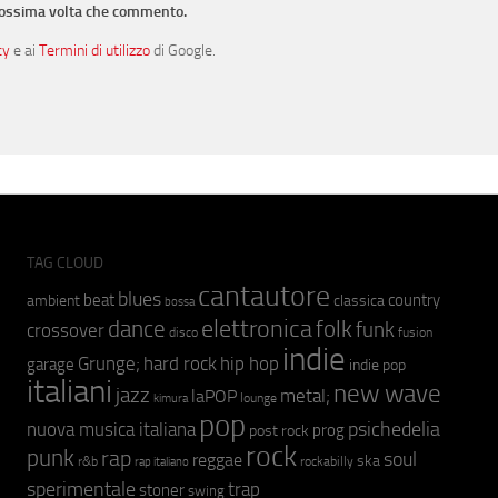
prossima volta che commento.
cy
e ai
Termini di utilizzo
di Google.
TAG CLOUD
cantautore
blues
beat
country
ambient
classica
bossa
elettronica
dance
folk
funk
crossover
fusion
disco
indie
hip hop
Grunge;
hard rock
garage
indie pop
italiani
new wave
jazz
metal;
laPOP
lounge
kimura
pop
psichedelia
nuova musica italiana
prog
post rock
rock
punk
rap
soul
reggae
ska
r&b
rockabilly
rap italiano
sperimentale
trap
stoner
swing