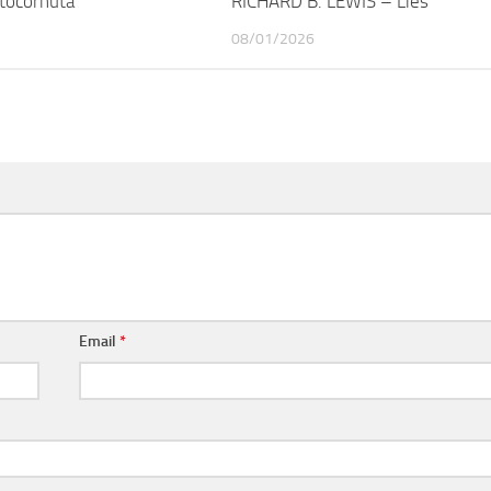
tocornuta
RICHARD B. LEWIS – Lies
08/01/2026
Email
*