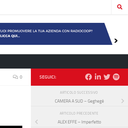
0
SEGUICI:
ARTICOLO SUCCESSIVO
CAMERA A SUD – Geghegé
ARTICOLO PRECEDENTE
ALEX EFFE – Imperfetto