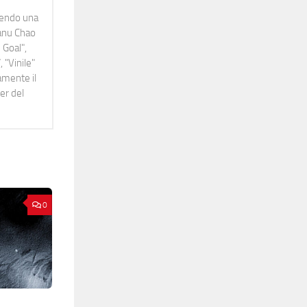
idendo una
Manu Chao
 Goal",
 "Vinile"
namente il
er del
0