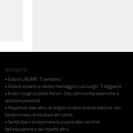
NETIQUETTE
• Evita di URLARE. Ti sentiamo.
• Evita di scrivere lo stesso messaggio in più luoghi. Ti leggiamo.
• Evita in luoghi pubblici (forum, chat, community) polemiche e
questioni personali.
• Rispetta le idee altrui, le religioni e razze diverse dalla tua, non
bestemmiare né insultare altri utenti.
• Sentiti libero di esprimere le proprie idee, nei limiti
dell'educazione e del rispetto altrui.