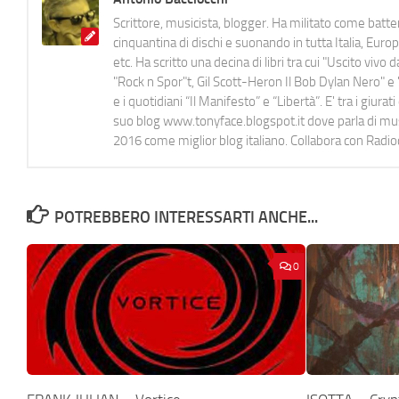
Scrittore, musicista, blogger. Ha militato come batter
cinquantina di dischi e suonando in tutta Italia, E
etc. Ha scritto una decina di libri tra cui "Uscito viv
"Rock n Spor"t, Gil Scott-Heron Il Bob Dylan Nero" e "
e i quotidiani “Il Manifesto” e “Libertà”. E' tra i gi
suo blog www.tonyface.blogspot.it dove parla di music
2016 come miglior blog italiano. Collabora con Radi
POTREBBERO INTERESSARTI ANCHE...
0