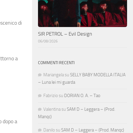
scenico di
SIR PETROL – Evil Design
06/08/2026
attorno a
COMMENTI RECENTI
Mariangela
su
SELLY BABY MODELLA ITALIA
– Luna lei mi guarda
Fabrizio
su
DORIAN O. A. – Tao
Valentina
su
SAM D – Leggera – (Prod.
Manqc)
o dopo a
Danilo
su
SAM D – Leggera – (Prod. Manqc)