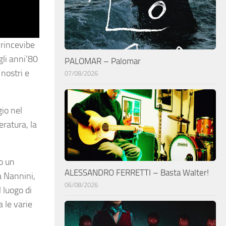
Princevibe
gli anni’80
PALOMAR – Palomar
 nostri e
07/08/2026
io nel
eratura, la
to un
ALESSANDRO FERRETTI – Basta Walter!
a Nannini,
06/08/2026
 luogo di
 le varie