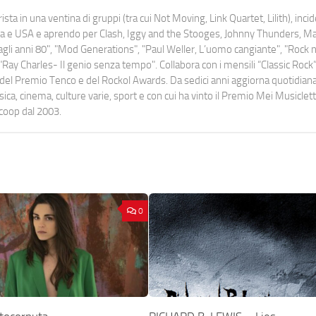
ista in una ventina di gruppi (tra cui Not Moving, Link Quartet, Lilith), inc
uropa e USA e aprendo per Clash, Iggy and the Stooges, Johnny Thunders, 
o dagli anni 80", "Mod Generations", "Paul Weller, L’uomo cangiante", "Rock n
Ray Charles- Il genio senza tempo". Collabora con i mensili “Classic Rock”,
urati del Premio Tenco e del Rockol Awards. Da sedici anni aggiorna quotidia
a, cinema, culture varie, sport e con cui ha vinto il Premio Mei Musiclett
ocoop dal 2003.
0