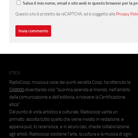
Salva il mio nome, email e sito web in questo browser per la 
Questo sito è protetto da reCAPTCHA, ed è soggetto alla
Privacy Poli
ETICA
RadioCoop, musica e voce dei punti vendita Coop, ha ottenuto la
SA8000
diventando così "la prima azienda al mondo, nell'ambito
della comunicazione e dell'editoria, a ricevere la Certificazione
etica".
Dal punto di vista artistico e culturale, Radiocoop vanta un
primato: ascolta tutto quello che viene inviato in redazione, e
appena può, lo recensisce, e in alcuni casi, chiede collaborazione
agli artisti. Radiocoop sostiene l'arte, la cultura e la musica di ogni