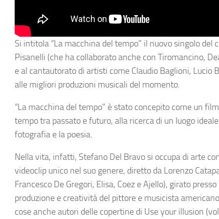
Si intitola “La macchina del tempo” il nuovo singolo del
Pisanelli (che ha collaborato anche con Tiromancino, Dea
e al cantautorato di artisti come Claudio Baglioni, Lucio 
alle migliori produzioni musicali del momento.
“La macchina del tempo” è stato concepito come un film c
tempo tra passato e futuro, alla ricerca di un luogo ideale
fotografia e la poesia.
Nella vita, infatti, Stefano Del Bravo si occupa di arte 
videoclip unico nel suo genere, diretto da Lorenzo Catap
Francesco De Gregori, Elisa, Coez e Ajello), girato press
produzione e creatività del pittore e musicista americano
cose anche autori delle copertine di Use your illusion (vo