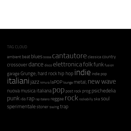
TAG CLOUD
cantautore
blues
beat
country
ambient
classica
bossa
elettronica
dance
folk
funk
crossover
fusion
disco
indie
hip hop
Grunge;
hard rock
garage
indie pop
italiani
new wave
jazz
metal;
laPOP
lounge
kimura
pop
psichedelia
nuova musica italiana
prog
post rock
rock
punk
rap
soul
reggae
ska
r&b
rockabilly
rap italiano
sperimentale
trap
stoner
swing