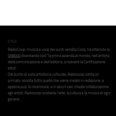
ETICA
RadioCoop, musica e voce dei punti vendita Coop, ha ottenuto la
SA8000
diventando così "la prima azienda al mondo, nell'ambito
della comunicazione e dell'editoria, a ricevere la Certificazione
etica".
Dal punto di vista artistico e culturale, Radiocoop vanta un
primato: ascolta tutto quello che viene inviato in redazione, e
appena può, lo recensisce, e in alcuni casi, chiede collaborazione
agli artisti. Radiocoop sostiene l'arte, la cultura e la musica di ogni
genere.