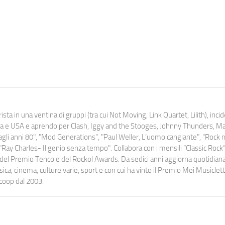
ista in una ventina di gruppi (tra cui Not Moving, Link Quartet, Lilith), inc
uropa e USA e aprendo per Clash, Iggy and the Stooges, Johnny Thunders, 
o dagli anni 80", "Mod Generations", "Paul Weller, L’uomo cangiante", "Rock n
Ray Charles- Il genio senza tempo". Collabora con i mensili “Classic Rock”,
urati del Premio Tenco e del Rockol Awards. Da sedici anni aggiorna quotidia
a, cinema, culture varie, sport e con cui ha vinto il Premio Mei Musiclett
ocoop dal 2003.