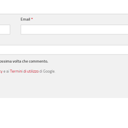
Email
*
prossima volta che commento.
cy
e ai
Termini di utilizzo
di Google.