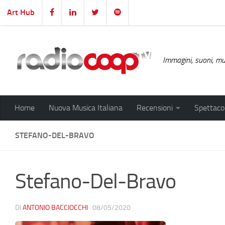
Art Hub
Salta al contenuto
Immagini, suoni, mus
Home
Nuova Musica Italiana
Recensioni
Spettacol
STEFANO-DEL-BRAVO
Stefano-Del-Bravo
DI
ANTONIO BACCIOCCHI
·
08/05/2020