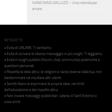
IVANO MAGI GALLUZZI – Una rotonda per
amare
NETIQUETTE
• Evita di URLARE. Ti sentiamo.
• Evita di scrivere lo stesso messaggio in più luoghi. Ti leggiamo.
• Evita in luoghi pubblici (forum, chat, community) polemiche e
questioni personali.
• Rispetta le idee altrui, le religioni e razze diverse dalla tua, non
bestemmiare né insultare altri utenti.
• Sentiti libero di esprimere le proprie idee, nei limiti
dell'educazione e del rispetto altrui.
• Non inviare messaggi pubblicitari, catene di Sant'Antonio o
cose simili.