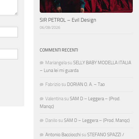
SIR PETROL – Evil Design
06/08/2026
COMMENTI RECENTI
Mariangela
su
SELLY BABY MODELLA ITALIA
– Luna lei mi guarda
Fabrizio
su
DORIAN O. A. – Tao
Valentina
su
SAM D – Leggera – (Prod.
Manqc)
Danilo
su
SAM D – Leggera – (Prod. Manqc)
Antonio Bacciocchi
su
STEFANO SPAZZI /