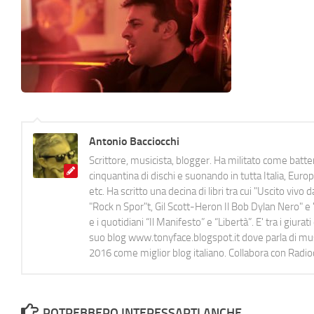
Antonio Bacciocchi
Scrittore, musicista, blogger. Ha militato come batter
cinquantina di dischi e suonando in tutta Italia, E
etc. Ha scritto una decina di libri tra cui "Uscito viv
"Rock n Spor"t, Gil Scott-Heron Il Bob Dylan Nero" e "
e i quotidiani “Il Manifesto” e “Libertà”. E' tra i gi
suo blog www.tonyface.blogspot.it dove parla di music
2016 come miglior blog italiano. Collabora con Radi
POTREBBERO INTERESSARTI ANCHE...