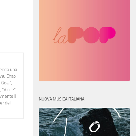
idendo una
Manu Chao
 Goal",
 "Vinile"
namente il
NUOVA MUSICA ITALIANA
er del