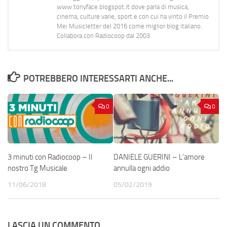
www.tonyface.blogspot.it dove parla di musica,
cinema, culture varie, sport e con cui ha vinto il Premio
Mei Musicletter del 2016 come miglior blog italiano.
Collabora con Radiocoop dal 2003.
POTREBBERO INTERESSARTI ANCHE...
0
0
3 minuti con Radiocoop – Il
DANIELE GUERINI – L’amore
nostro Tg Musicale
annulla ogni addio
11/06/2018
05/02/2019
LASCIA UN COMMENTO