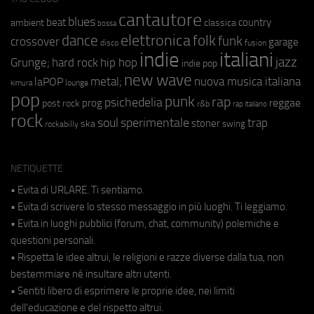
cantautore
blues
beat
country
ambient
classica
bossa
elettronica
dance
folk
funk
crossover
garage
fusion
disco
indie
italiani
jazz
hip hop
Grunge;
hard rock
indie pop
new wave
metal;
nuova musica italiana
laPOP
lounge
kimura
pop
punk
rap
psichedelia
reggae
prog
post rock
r&b
rap italiano
rock
soul
sperimentale
trap
stoner
ska
swing
rockabilly
NETIQUETTE
• Evita di URLARE. Ti sentiamo.
• Evita di scrivere lo stesso messaggio in più luoghi. Ti leggiamo.
• Evita in luoghi pubblici (forum, chat, community) polemiche e
questioni personali.
• Rispetta le idee altrui, le religioni e razze diverse dalla tua, non
bestemmiare né insultare altri utenti.
• Sentiti libero di esprimere le proprie idee, nei limiti
dell'educazione e del rispetto altrui.