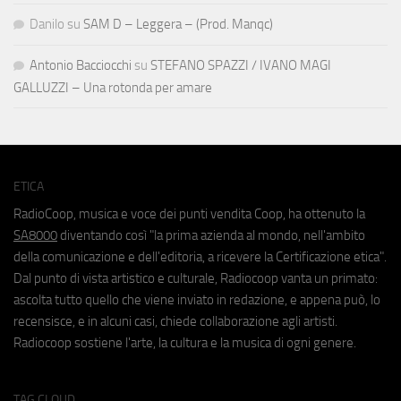
Danilo
su
SAM D – Leggera – (Prod. Manqc)
Antonio Bacciocchi
su
STEFANO SPAZZI / IVANO MAGI
GALLUZZI – Una rotonda per amare
ETICA
RadioCoop, musica e voce dei punti vendita Coop, ha ottenuto la
SA8000
diventando così "la prima azienda al mondo, nell'ambito
della comunicazione e dell'editoria, a ricevere la Certificazione etica".
Dal punto di vista artistico e culturale, Radiocoop vanta un primato:
ascolta tutto quello che viene inviato in redazione, e appena può, lo
recensisce, e in alcuni casi, chiede collaborazione agli artisti.
Radiocoop sostiene l'arte, la cultura e la musica di ogni genere.
TAG CLOUD