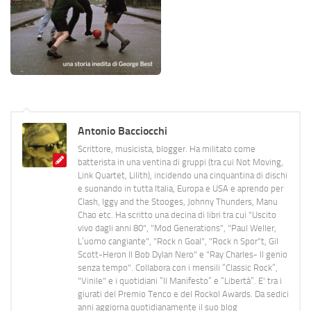
Antonio Bacciocchi
Scrittore, musicista, blogger. Ha militato come
batterista in una ventina di gruppi (tra cui Not Moving,
Link Quartet, Lilith), incidendo una cinquantina di dischi
e suonando in tutta Italia, Europa e USA e aprendo per
Clash, Iggy and the Stooges, Johnny Thunders, Manu
Chao etc. Ha scritto una decina di libri tra cui "Uscito
vivo dagli anni 80", "Mod Generations", "Paul Weller,
L’uomo cangiante", "Rock n Goal", "Rock n Spor"t, Gil
Scott-Heron Il Bob Dylan Nero" e "Ray Charles- Il genio
senza tempo". Collabora con i mensili “Classic Rock”,
"Vinile" e i quotidiani “Il Manifesto” e “Libertà”. E' tra i
giurati del Premio Tenco e del Rockol Awards. Da sedici
anni aggiorna quotidianamente il suo blog