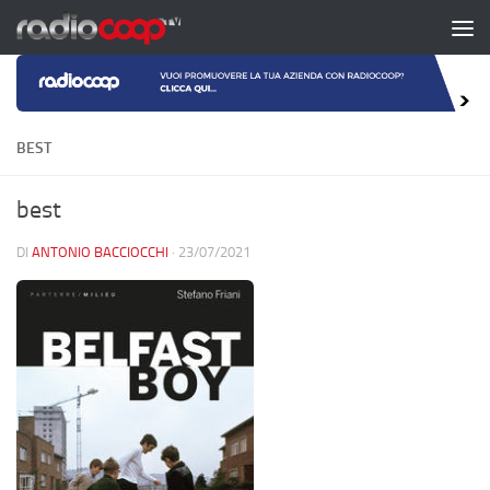
Salta al contenuto
BEST
best
DI
ANTONIO BACCIOCCHI
·
23/07/2021