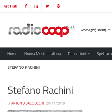
Art Hub
Salta al contenuto
Immagini, suoni, mus
Home
Nuova Musica Italiana
Recensioni
Spettacol
STEFANO RACHINI
Stefano Rachini
DI
ANTONIO BACCIOCCHI
·
20/11/2019