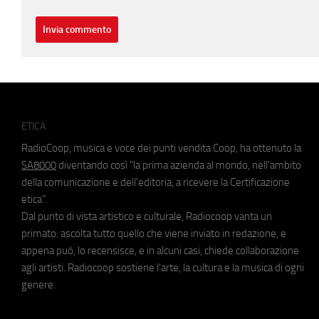
ETICA
RadioCoop, musica e voce dei punti vendita Coop, ha ottenuto la
SA8000
diventando così "la prima azienda al mondo, nell'ambito
della comunicazione e dell'editoria, a ricevere la Certificazione
etica".
Dal punto di vista artistico e culturale, Radiocoop vanta un
primato: ascolta tutto quello che viene inviato in redazione, e
appena può, lo recensisce, e in alcuni casi, chiede collaborazione
agli artisti. Radiocoop sostiene l'arte, la cultura e la musica di ogni
genere.