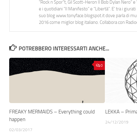
"Rock n Spor"t, Gil Scott-Heron Il Bob Dylan Nero" e "
e i quotidiani “Il Manifesto” e “Libertà”. E' tra i gi
suo blog www.tonyface.blogspot.it dove parla di music
2016 come miglior blog italiano. Collabora con Radi
POTREBBERO INTERESSARTI ANCHE...
0
FREAKY MERMAIDS – Everything could
LEKKA – Prima
happen
24/12/2019
02/03/2017