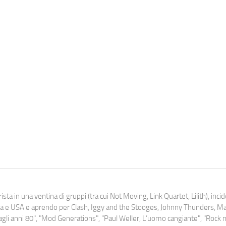
ista in una ventina di gruppi (tra cui Not Moving, Link Quartet, Lilith), inc
uropa e USA e aprendo per Clash, Iggy and the Stooges, Johnny Thunders, 
o dagli anni 80", "Mod Generations", "Paul Weller, L’uomo cangiante", "Rock n