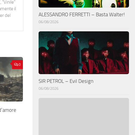
 "Vinile"
namente il
ALESSANDRO FERRETTI – Basta Walter!
er del
06/08/2026
0
SIR PETROL – Evil Design
06/08/2026
d’amore