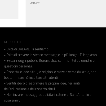
amare
NETIQUETTE
• Evita di URLARE. Ti sentiamo.
• Evita di scrivere lo stesso messaggio in più luoghi. Ti leggiamo.
• Evita in luoghi pubblici (forum, chat, community) polemiche e
questioni personali.
• Rispetta le idee altrui, le religioni e razze diverse dalla tua, non
bestemmiare né insultare altri utenti.
• Sentiti libero di esprimere le proprie idee, nei limiti
dell'educazione e del rispetto altrui.
• Non inviare messaggi pubblicitari, catene di Sant'Antonio o
cose simili.