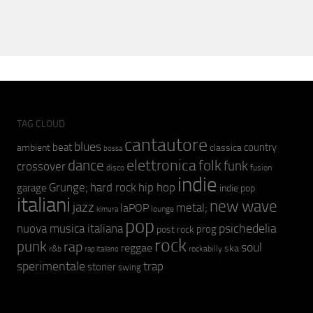
TAG CLOUD
cantautore
blues
beat
country
ambient
classica
bossa
elettronica
dance
folk
funk
crossover
fusion
disco
indie
hip hop
Grunge;
hard rock
garage
indie pop
italiani
new wave
jazz
metal;
laPOP
lounge
kimura
pop
psichedelia
nuova musica italiana
prog
post rock
rock
punk
rap
soul
reggae
ska
r&b
rockabilly
rap italiano
sperimentale
trap
stoner
swing