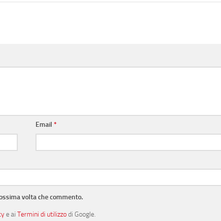
Email
*
prossima volta che commento.
cy
e ai
Termini di utilizzo
di Google.