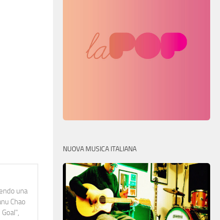
NUOVA MUSICA ITALIANA
idendo una
Manu Chao
 Goal",