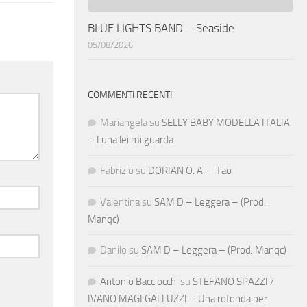
BLUE LIGHTS BAND – Seaside
05/08/2026
COMMENTI RECENTI
Mariangela
su
SELLY BABY MODELLA ITALIA
– Luna lei mi guarda
Fabrizio
su
DORIAN O. A. – Tao
Valentina
su
SAM D – Leggera – (Prod.
Manqc)
Danilo
su
SAM D – Leggera – (Prod. Manqc)
Antonio Bacciocchi
su
STEFANO SPAZZI /
IVANO MAGI GALLUZZI – Una rotonda per