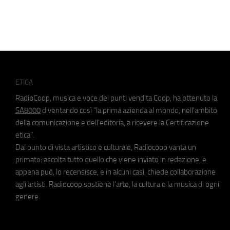
ETICA
RadioCoop, musica e voce dei punti vendita Coop, ha ottenuto la
SA8000
diventando così "la prima azienda al mondo, nell'ambito
della comunicazione e dell'editoria, a ricevere la Certificazione
etica".
Dal punto di vista artistico e culturale, Radiocoop vanta un
primato: ascolta tutto quello che viene inviato in redazione, e
appena può, lo recensisce, e in alcuni casi, chiede collaborazione
agli artisti. Radiocoop sostiene l'arte, la cultura e la musica di ogni
genere.