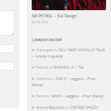
SIR PETROL – Evil Design
06/08/2026
COMMENTI RECENTI
Mariangela
su
SELLY BABY MODELLA ITALIA
– Luna lei mi guarda
Fabrizio
su
DORIAN O. A. – Tao
Valentina
su
SAM D – Leggera – (Prod.
Manqc)
Danilo
su
SAM D – Leggera – (Prod. Manqc)
Antonio Bacciocchi
su
STEFANO SPAZZI /