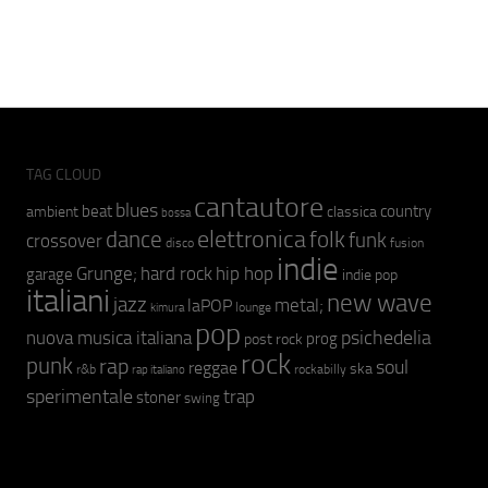
TAG CLOUD
cantautore
blues
beat
country
ambient
classica
bossa
elettronica
dance
folk
funk
crossover
fusion
disco
indie
hip hop
Grunge;
hard rock
garage
indie pop
italiani
new wave
jazz
metal;
laPOP
lounge
kimura
pop
psichedelia
nuova musica italiana
prog
post rock
rock
punk
rap
soul
reggae
ska
r&b
rockabilly
rap italiano
sperimentale
trap
stoner
swing