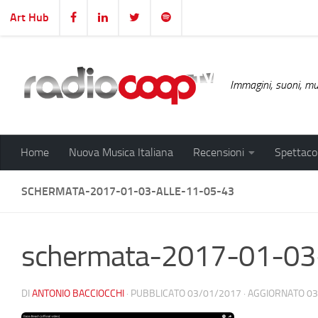
Art Hub
Salta al contenuto
Immagini, suoni, mus
Home
Nuova Musica Italiana
Recensioni
Spettacol
SCHERMATA-2017-01-03-ALLE-11-05-43
schermata-2017-01-03
DI
ANTONIO BACCIOCCHI
· PUBBLICATO
03/01/2017
· AGGIORNATO
03