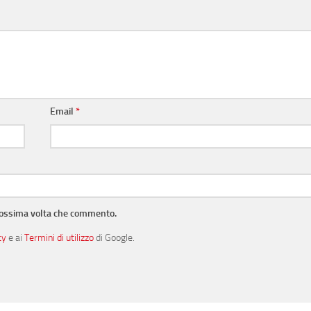
Email
*
prossima volta che commento.
cy
e ai
Termini di utilizzo
di Google.