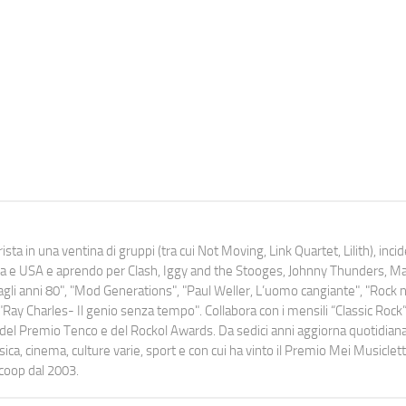
ista in una ventina di gruppi (tra cui Not Moving, Link Quartet, Lilith), inc
uropa e USA e aprendo per Clash, Iggy and the Stooges, Johnny Thunders, 
o dagli anni 80", "Mod Generations", "Paul Weller, L’uomo cangiante", "Rock n
Ray Charles- Il genio senza tempo". Collabora con i mensili “Classic Rock”,
urati del Premio Tenco e del Rockol Awards. Da sedici anni aggiorna quotidia
a, cinema, culture varie, sport e con cui ha vinto il Premio Mei Musiclett
ocoop dal 2003.