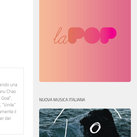
idendo una
Manu Chao
 Goal",
NUOVA MUSICA ITALIANA
 "Vinile"
namente il
er del