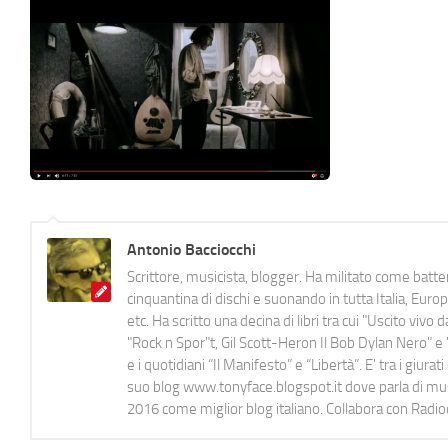
Antonio Bacciocchi
Scrittore, musicista, blogger. Ha militato come batter
cinquantina di dischi e suonando in tutta Italia, E
etc. Ha scritto una decina di libri tra cui "Uscito viv
"Rock n Spor"t, Gil Scott-Heron Il Bob Dylan Nero" e "
e i quotidiani “Il Manifesto” e “Libertà”. E' tra i gi
suo blog www.tonyface.blogspot.it dove parla di music
2016 come miglior blog italiano. Collabora con Radi