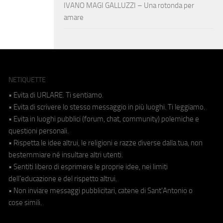
IVANO MAGI GALLUZZI – Una rotonda per
amare
NETIQUETTE
• Evita di URLARE. Ti sentiamo.
• Evita di scrivere lo stesso messaggio in più luoghi. Ti leggiamo.
• Evita in luoghi pubblici (forum, chat, community) polemiche e
questioni personali.
• Rispetta le idee altrui, le religioni e razze diverse dalla tua, non
bestemmiare né insultare altri utenti.
• Sentiti libero di esprimere le proprie idee, nei limiti
dell'educazione e del rispetto altrui.
• Non inviare messaggi pubblicitari, catene di Sant'Antonio o
cose simili.