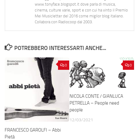
www.tonyface.blogspot.it dove parla di musica,
cinema, culture varie, sport e con cui ha vinto il Premio
Mei Musicletter del 2016 come miglior blog italiano.
Collabora con Radiocoop dal 2003.
POTREBBERO INTERESSARTI ANCHE...
0
0
NICOLA CONTE / GIANLUCA
PETRELLA – People need
people
12/03/2021
FRANCESCO GAROLFI – Abbi
Pietà