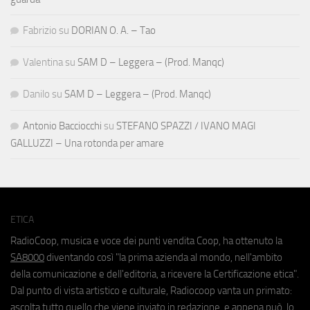
Fabrizio
su
DORIAN O. A. – Tao
Valentina
su
SAM D – Leggera – (Prod. Manqc)
Danilo
su
SAM D – Leggera – (Prod. Manqc)
Antonio Bacciocchi
su
STEFANO SPAZZI / IVANO MAGI
GALLUZZI – Una rotonda per amare
ETICA
RadioCoop, musica e voce dei punti vendita Coop, ha ottenuto la
SA8000
diventando così "la prima azienda al mondo, nell'ambito
della comunicazione e dell'editoria, a ricevere la Certificazione etica".
Dal punto di vista artistico e culturale, Radiocoop vanta un primato:
ascolta tutto quello che viene inviato in redazione, e appena può, lo