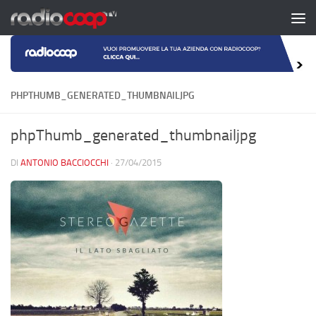
Salta al contenuto
PHPTHUMB_GENERATED_THUMBNAILJPG
phpThumb_generated_thumbnailjpg
DI
ANTONIO BACCIOCCHI
·
27/04/2015