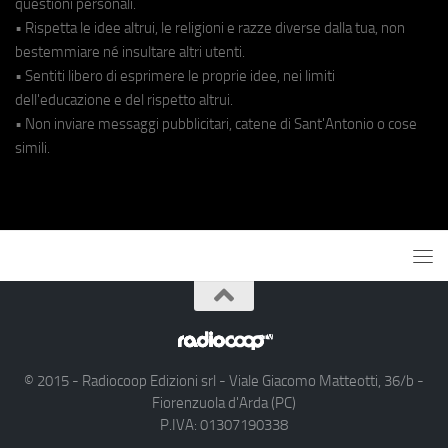
questioni personali.
• Rispetta le idee altrui, le religioni e razze diverse dalla tua, non
bestemmiare né insultare altri utenti.
• Sentiti libero di esprimere le proprie idee, nei limiti
dell'educazione e del rispetto altrui.
• Non inviare messaggi pubblicitari, catene di Sant'Antonio o cose
simili.
© 2015 - Radiocoop Edizioni srl - Viale Giacomo Matteotti, 36/b -
Fiorenzuola d'Arda (PC)
P.IVA: 01307190338