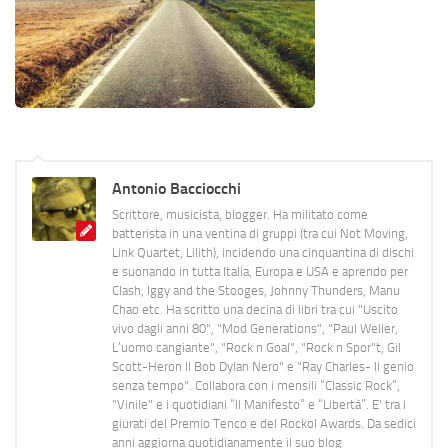
Antonio Bacciocchi
Scrittore, musicista, blogger. Ha militato come
batterista in una ventina di gruppi (tra cui Not Moving,
Link Quartet, Lilith), incidendo una cinquantina di dischi
e suonando in tutta Italia, Europa e USA e aprendo per
Clash, Iggy and the Stooges, Johnny Thunders, Manu
Chao etc. Ha scritto una decina di libri tra cui "Uscito
vivo dagli anni 80", "Mod Generations", "Paul Weller,
L’uomo cangiante", "Rock n Goal", "Rock n Spor"t, Gil
Scott-Heron Il Bob Dylan Nero" e "Ray Charles- Il genio
senza tempo". Collabora con i mensili “Classic Rock”,
"Vinile" e i quotidiani “Il Manifesto” e “Libertà”. E' tra i
giurati del Premio Tenco e del Rockol Awards. Da sedici
anni aggiorna quotidianamente il suo blog