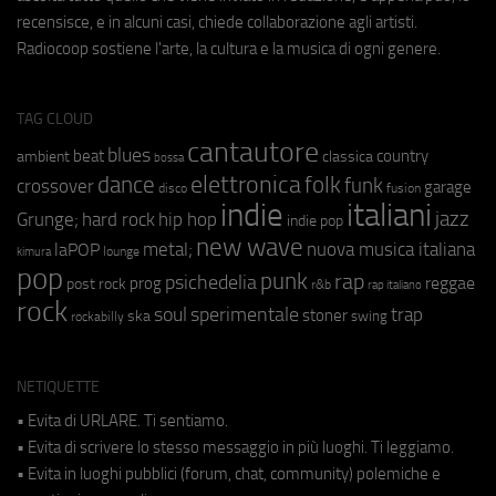
recensisce, e in alcuni casi, chiede collaborazione agli artisti.
Radiocoop sostiene l'arte, la cultura e la musica di ogni genere.
TAG CLOUD
cantautore
blues
beat
country
ambient
classica
bossa
elettronica
dance
folk
funk
crossover
garage
fusion
disco
indie
italiani
jazz
hip hop
Grunge;
hard rock
indie pop
new wave
metal;
nuova musica italiana
laPOP
lounge
kimura
pop
punk
rap
psichedelia
reggae
prog
post rock
r&b
rap italiano
rock
soul
sperimentale
trap
stoner
ska
swing
rockabilly
NETIQUETTE
• Evita di URLARE. Ti sentiamo.
• Evita di scrivere lo stesso messaggio in più luoghi. Ti leggiamo.
• Evita in luoghi pubblici (forum, chat, community) polemiche e