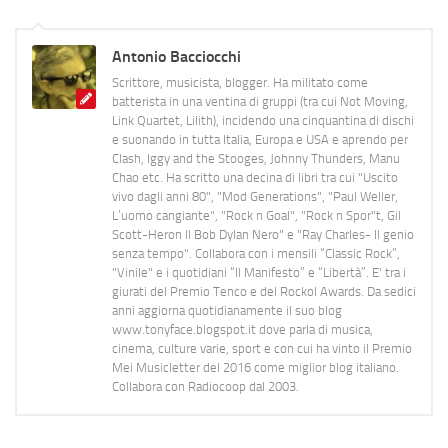
Antonio Bacciocchi
Scrittore, musicista, blogger. Ha militato come
batterista in una ventina di gruppi (tra cui Not Moving,
Link Quartet, Lilith), incidendo una cinquantina di dischi
e suonando in tutta Italia, Europa e USA e aprendo per
Clash, Iggy and the Stooges, Johnny Thunders, Manu
Chao etc. Ha scritto una decina di libri tra cui "Uscito
vivo dagli anni 80", "Mod Generations", "Paul Weller,
L’uomo cangiante", "Rock n Goal", "Rock n Spor"t, Gil
Scott-Heron Il Bob Dylan Nero" e "Ray Charles- Il genio
senza tempo". Collabora con i mensili “Classic Rock”,
"Vinile" e i quotidiani “Il Manifesto” e “Libertà”. E' tra i
giurati del Premio Tenco e del Rockol Awards. Da sedici
anni aggiorna quotidianamente il suo blog
www.tonyface.blogspot.it dove parla di musica,
cinema, culture varie, sport e con cui ha vinto il Premio
Mei Musicletter del 2016 come miglior blog italiano.
Collabora con Radiocoop dal 2003.