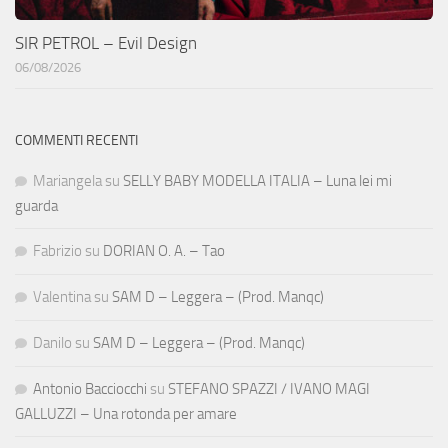
SIR PETROL – Evil Design
06/08/2026
COMMENTI RECENTI
Mariangela
su
SELLY BABY MODELLA ITALIA – Luna lei mi
guarda
Fabrizio
su
DORIAN O. A. – Tao
Valentina
su
SAM D – Leggera – (Prod. Manqc)
Danilo
su
SAM D – Leggera – (Prod. Manqc)
Antonio Bacciocchi
su
STEFANO SPAZZI / IVANO MAGI
GALLUZZI – Una rotonda per amare