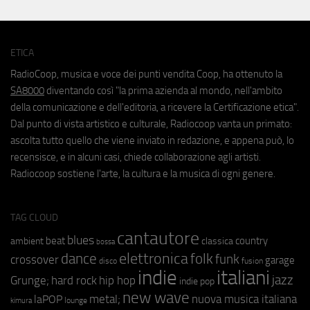
ETICA
RadioCoop, musica e voce dei punti vendita Coop, ha ottenuto la
SA8000
diventando così "la prima azienda al mondo, nell'ambito
della comunicazione e dell'editoria, a ricevere la Certificazione etica".
Dal punto di vista artistico e culturale, Radiocoop vanta un primato:
ascolta tutto quello che viene inviato in redazione, e appena può, lo
recensisce, e in alcuni casi, chiede collaborazione agli artisti.
Radiocoop sostiene l'arte, la cultura e la musica di ogni genere.
TAG CLOUD
cantautore
blues
beat
country
ambient
classica
bossa
elettronica
dance
folk
funk
crossover
garage
fusion
disco
indie
italiani
jazz
hip hop
Grunge;
hard rock
indie pop
new wave
metal;
nuova musica italiana
laPOP
lounge
kimura