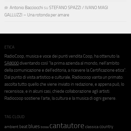
Antonio Bacciocchi
su
STEFANO SPAZZI / IVANO MAGI
GALLUZZI – Una rotonda per amare
ETICA
RadioCoop, musica e voce dei punti vendita Coop, ha ottenuto la
SA8000
diventando così "la prima azienda al mondo, nell'ambito
della comunicazione e dell'editoria, a ricevere la Certificazione etica".
Dal punto di vista artistico e culturale, Radiocoop vanta un primato:
ascolta tutto quello che viene inviato in redazione, e appena può, lo
recensisce, e in alcuni casi, chiede collaborazione agli artisti.
Radiocoop sostiene l'arte, la cultura e la musica di ogni genere.
TAG CLOUD
cantautore
blues
beat
country
ambient
classica
bossa