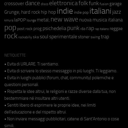
elettronica
dance
folk
funk
crossover
garage
fusion
disco
indie
italiani
jazz
hip hop
Grunge;
hard rock
indie pop
new wave
nuova musica italiana
metal;
laPOP
lounge
kimura
pop
punk
rap
psichedelia
reggae
prog
post rock
r&b
rap italiano
rock
soul
sperimentale
trap
stoner
ska
swing
rockabilly
NETIQUETTE
• Evita di URLARE. Ti sentiamo.
• Evita di scrivere lo stesso messaggio in più luoghi. Ti leggiamo.
• Evita in luoghi pubblici (forum, chat, community) polemiche e
questioni personali.
• Rispetta le idee altrui, le religioni e razze diverse dalla tua, non
bestemmiare né insultare altri utenti.
• Sentiti libero di esprimere le proprie idee, nei limiti
dell'educazione e del rispetto altrui.
• Non inviare messaggi pubblicitari, catene di Sant'Antonio o cose
simili.