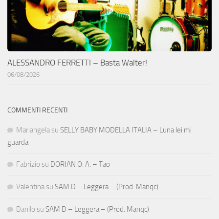
ALESSANDRO FERRETTI – Basta Walter!
06/08/2026
COMMENTI RECENTI
Mariangela
su
SELLY BABY MODELLA ITALIA – Luna lei mi
guarda
Fabrizio
su
DORIAN O. A. – Tao
Valentina
su
SAM D – Leggera – (Prod. Manqc)
Danilo
su
SAM D – Leggera – (Prod. Manqc)