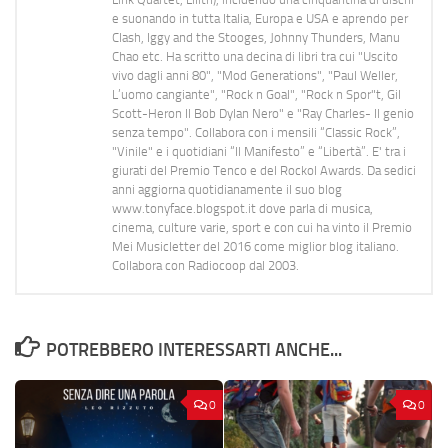
e suonando in tutta Italia, Europa e USA e aprendo per
Clash, Iggy and the Stooges, Johnny Thunders, Manu
Chao etc. Ha scritto una decina di libri tra cui "Uscito
vivo dagli anni 80", "Mod Generations", "Paul Weller,
L’uomo cangiante", "Rock n Goal", "Rock n Spor"t, Gil
Scott-Heron Il Bob Dylan Nero" e "Ray Charles- Il genio
senza tempo". Collabora con i mensili “Classic Rock”,
"Vinile" e i quotidiani “Il Manifesto” e “Libertà”. E' tra i
giurati del Premio Tenco e del Rockol Awards. Da sedici
anni aggiorna quotidianamente il suo blog
www.tonyface.blogspot.it dove parla di musica,
cinema, culture varie, sport e con cui ha vinto il Premio
Mei Musicletter del 2016 come miglior blog italiano.
Collabora con Radiocoop dal 2003.
POTREBBERO INTERESSARTI ANCHE...
0
0