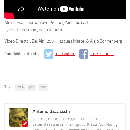
Music: Yvan Franel, Yann Rouiller, Yann Secrest
Lyrics: Yvan Franel, Yann Rouiller
Video Director: Bel Air 1299 – Jacques Marcel & Alejo Sonnenberg
Condividi l'articolo:
on Twitter
on Facebook
Tag:
indie
pop
rock
Antonio Bacciocchi
Scrittore, musicista, blogger. Ha militato come
batterista in una ventina di gruppi (tra cui Not Moving,
Link Quartet, Lilith), incidendo una cinquantina di dischi