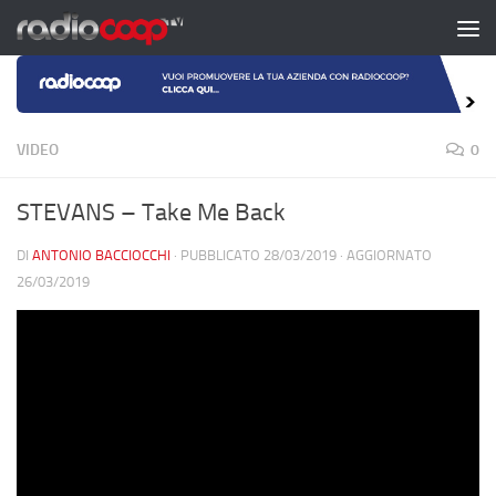
Salta al contenuto
VIDEO
0
STEVANS – Take Me Back
DI
ANTONIO BACCIOCCHI
· PUBBLICATO
28/03/2019
· AGGIORNATO
26/03/2019