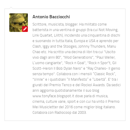
Antonio Bacciocchi
Scrittore, musicista, blogger. Ha militato come
batterista in una ventina di gruppi (tra cui Not Moving,
Link Quartet, Lilith), incidendo una cinquantina di dischi
e suonando in tutta Italia, Europa e USA e aprendo per
Clash, Iggy and the Stooges, Johnny Thunders, Manu
Chao etc. Ha scritto una decina di libri tra cui "Uscito
vivo dagli anni 80", "Mod Generations", "Paul Weller,
L’uomo cangiante", "Rock n Goal", "Rock n Spor"t, Gil
Scott-Heron Il Bob Dylan Nero" e "Ray Charles- Il genio
senza tempo". Collabora con i mensili “Classic Rock”,
"Vinile" e i quotidiani “Il Manifesto” e “Libertà”. E' tra i
giurati del Premio Tenco e del Rockol Awards. Da sedici
anni aggiorna quotidianamente il suo blog
www.tonyface.blogspot.it dove parla di musica,
cinema, culture varie, sport e con cui ha vinto il Premio
Mei Musicletter del 2016 come miglior blog italiano.
Collabora con Radiocoop dal 2003.