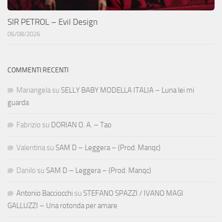
SIR PETROL – Evil Design
06/08/2026
COMMENTI RECENTI
Mariangela
su
SELLY BABY MODELLA ITALIA – Luna lei mi
guarda
Fabrizio
su
DORIAN O. A. – Tao
Valentina
su
SAM D – Leggera – (Prod. Manqc)
Danilo
su
SAM D – Leggera – (Prod. Manqc)
Antonio Bacciocchi
su
STEFANO SPAZZI / IVANO MAGI
GALLUZZI – Una rotonda per amare