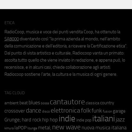
ETICA
RadioCoop, musica e voce dei punti vendita Coop, ha ottenuto la
SA8000
diventando così "la prima azienda al mondo, nell'ambito
della comunicazione e dell'editoria, a ricevere la Certificazione etica".
Dal punto di vista artistico e culturale, Radiocoop vanta un primato:
ascolta tutto quello che viene inviato in redazione, e appena può, lo
recensisce, e in alcuni casi, chiede collaborazione agli artisti.
Radiocoop sostiene l'arte, la cultura e la musica di ogni genere.
TAG CLOUD
cantautore
blues
beat
country
ambient
classica
bossa
elettronica
dance
folk
funk
crossover
garage
fusion
disco
indie
italiani
jazz
hip hop
Grunge;
hard rock
indie pop
new wave
metal;
nuova musica italiana
laPOP
lounge
kimura