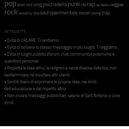
pop
punk
rap
psichedelia
reggae
prog
post rock
r&b
rap italiano
rock
soul
sperimentale
trap
stoner
ska
swing
rockabilly
NETIQUETTE
• Evita di URLARE. Ti sentiamo.
• Evita di scrivere lo stesso messaggio in più luoghi. Ti leggiamo.
• Evita in luoghi pubblici (forum, chat, community) polemiche e
questioni personali.
• Rispetta le idee altrui, le religioni e razze diverse dalla tua, non
bestemmiare né insultare altri utenti.
• Sentiti libero di esprimere le proprie idee, nei limiti
dell'educazione e del rispetto altrui.
• Non inviare messaggi pubblicitari, catene di Sant'Antonio o cose
simili.