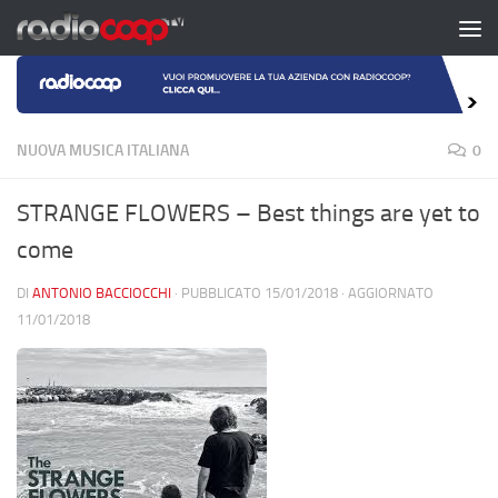
Salta al contenuto
NUOVA MUSICA ITALIANA
0
STRANGE FLOWERS – Best things are yet to
come
DI
ANTONIO BACCIOCCHI
· PUBBLICATO
15/01/2018
· AGGIORNATO
11/01/2018