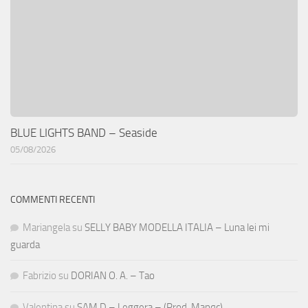
BLUE LIGHTS BAND – Seaside
05/08/2026
COMMENTI RECENTI
Mariangela
su
SELLY BABY MODELLA ITALIA – Luna lei mi
guarda
Fabrizio
su
DORIAN O. A. – Tao
Valentina
su
SAM D – Leggera – (Prod. Manqc)