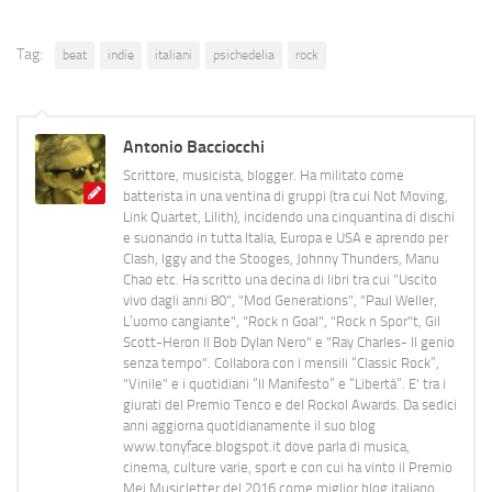
Tag:
beat
indie
italiani
psichedelia
rock
Antonio Bacciocchi
Scrittore, musicista, blogger. Ha militato come
batterista in una ventina di gruppi (tra cui Not Moving,
Link Quartet, Lilith), incidendo una cinquantina di dischi
e suonando in tutta Italia, Europa e USA e aprendo per
Clash, Iggy and the Stooges, Johnny Thunders, Manu
Chao etc. Ha scritto una decina di libri tra cui "Uscito
vivo dagli anni 80", "Mod Generations", "Paul Weller,
L’uomo cangiante", "Rock n Goal", "Rock n Spor"t, Gil
Scott-Heron Il Bob Dylan Nero" e "Ray Charles- Il genio
senza tempo". Collabora con i mensili “Classic Rock”,
"Vinile" e i quotidiani “Il Manifesto” e “Libertà”. E' tra i
giurati del Premio Tenco e del Rockol Awards. Da sedici
anni aggiorna quotidianamente il suo blog
www.tonyface.blogspot.it dove parla di musica,
cinema, culture varie, sport e con cui ha vinto il Premio
Mei Musicletter del 2016 come miglior blog italiano.