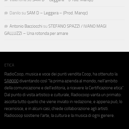
Danilo
su
SAM D – Leggera – (Prod. Manqc)
Antonio Bacciocchi
su
STEFANO SPAZZI / IVANO MAGI
GALLUZZI – Una rotonda per amare
ETICA
RadioCoop, musica e voce dei punti vendita Coop, ha ottenuto la
SA8000
diventando così "la prima azienda al mondo, nell'ambito
della comunicazione e dell'editoria, a ricevere la Certificazione etica".
Dal punto di vista artistico e culturale, Radiocoop vanta un primato:
ascolta tutto quello che viene inviato in redazione, e appena può, lo
recensisce, e in alcuni casi, chiede collaborazione agli artisti.
Radiocoop sostiene l'arte, la cultura e la musica di ogni genere.