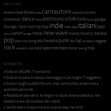
TAG CLOUD
cantautore
blues
beat
country
ambient
classica
bossa
elettronica
dance
folk
funk
crossover
garage
fusion
disco
indie
italiani
jazz
hip hop
Grunge;
hard rock
indie pop
new wave
metal;
nuova musica italiana
laPOP
lounge
kimura
pop
punk
rap
psichedelia
reggae
prog
post rock
r&b
rap italiano
rock
soul
sperimentale
trap
stoner
ska
swing
rockabilly
NETIQUETTE
• Evita di URLARE. Ti sentiamo.
• Evita di scrivere lo stesso messaggio in più luoghi. Ti leggiamo.
• Evita in luoghi pubblici (forum, chat, community) polemiche e
questioni personali.
• Rispetta le idee altrui, le religioni e razze diverse dalla tua, non
bestemmiare né insultare altri utenti.
• Sentiti libero di esprimere le proprie idee, nei limiti