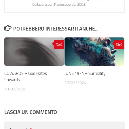
Collabora con Radiocoop dal 2003.
POTREBBERO INTERESSARTI ANCHE...
0
0
COWARDS – God Hates
JUNE 1974 – Surreality
Cowards
27/03/2024
10/02/2025
LASCIA UN COMMENTO