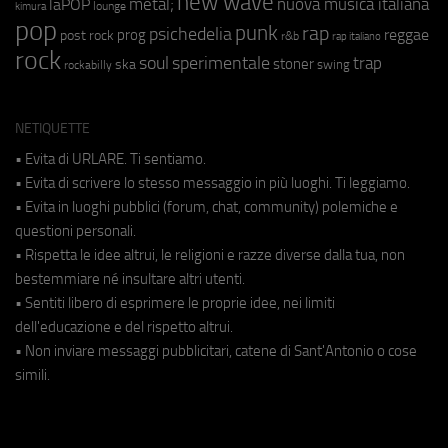
new wave
metal;
nuova musica italiana
laPOP
lounge
kimura
pop
punk
rap
psichedelia
reggae
prog
post rock
r&b
rap italiano
rock
soul
sperimentale
trap
stoner
ska
swing
rockabilly
NETIQUETTE
• Evita di URLARE. Ti sentiamo.
• Evita di scrivere lo stesso messaggio in più luoghi. Ti leggiamo.
• Evita in luoghi pubblici (forum, chat, community) polemiche e
questioni personali.
• Rispetta le idee altrui, le religioni e razze diverse dalla tua, non
bestemmiare né insultare altri utenti.
• Sentiti libero di esprimere le proprie idee, nei limiti
dell'educazione e del rispetto altrui.
• Non inviare messaggi pubblicitari, catene di Sant'Antonio o cose
simili.