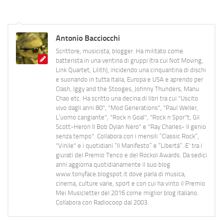
Antonio Bacciocchi
Scrittore, musicista, blogger. Ha militato come
batterista in una ventina di gruppi (tra cui Not Moving,
Link Quartet, Lilith), incidendo una cinquantina di dischi
e suonando in tutta Italia, Europa e USA e aprendo per
Clash, Iggy and the Stooges, Johnny Thunders, Manu
Chao etc. Ha scritto una decina di libri tra cui "Uscito
vivo dagli anni 80", "Mod Generations", "Paul Weller,
L’uomo cangiante", "Rock n Goal", "Rock n Spor"t, Gil
Scott-Heron Il Bob Dylan Nero" e "Ray Charles- Il genio
senza tempo". Collabora con i mensili “Classic Rock”,
"Vinile" e i quotidiani “Il Manifesto” e “Libertà”. E' tra i
giurati del Premio Tenco e del Rockol Awards. Da sedici
anni aggiorna quotidianamente il suo blog
www.tonyface.blogspot.it dove parla di musica,
cinema, culture varie, sport e con cui ha vinto il Premio
Mei Musicletter del 2016 come miglior blog italiano.
Collabora con Radiocoop dal 2003.