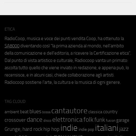
ETICA
RadioCoop, musica e voce dei punti vendita Coop, ha ottenuto la
SA8000
diventando così "la prima azienda al mondo, nell'ambito
della comunicazione e dell'editoria, a ricevere la Certificazione etica".
Dal punto di vista artistico e culturale, Radiocoop vanta un primato:
ascolta tutto quello che viene inviato in redazione, e appena può, lo
recensisce, e in alcuni casi, chiede collaborazione agli artisti.
Radiocoop sostiene l'arte, la cultura e la musica di ogni genere.
TAG CLOUD
cantautore
blues
beat
country
ambient
classica
bossa
elettronica
dance
folk
funk
crossover
garage
fusion
disco
indie
italiani
jazz
hip hop
Grunge;
hard rock
indie pop