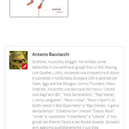
Antonio Bacciocchi
Scrittore, musicista, blogger. Ha militato come
batterista in una ventina di gruppi (tra cui Not Moving,
Link Quartet, Lilith), incidendo una cinquantina di dischi
e suonando in tutta Italia, Europa e USA e aprendo per
Clash, Iggy and the Stooges, Johnny Thunders, Manu
Chao etc. Ha scritto una decina di libri tra cui "Uscito
vivo dagli anni 80", "Mod Generations", "Paul Weller,
L’uomo cangiante", "Rock n Goal", "Rock n Spor"t, Gil
Scott-Heron Il Bob Dylan Nero" e "Ray Charles- Il genio
senza tempo". Collabora con i mensili “Classic Rock”,
"Vinile" e i quotidiani “Il Manifesto” e “Libertà”. E' tra i
giurati del Premio Tenco e del Rockol Awards. Da sedici
anni aggiorna quotidianamente il suo blog