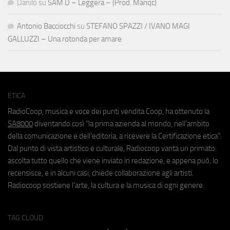
Danilo
su
SAM D – Leggera – (Prod. Manqc)
Antonio Bacciocchi
su
STEFANO SPAZZI / IVANO MAGI
GALLUZZI – Una rotonda per amare
ETICA
RadioCoop, musica e voce dei punti vendita Coop, ha ottenuto la
SA8000
diventando così "la prima azienda al mondo, nell'ambito
della comunicazione e dell'editoria, a ricevere la Certificazione etica".
Dal punto di vista artistico e culturale, Radiocoop vanta un primato:
ascolta tutto quello che viene inviato in redazione, e appena può, lo
recensisce, e in alcuni casi, chiede collaborazione agli artisti.
Radiocoop sostiene l'arte, la cultura e la musica di ogni genere.
TAG CLOUD