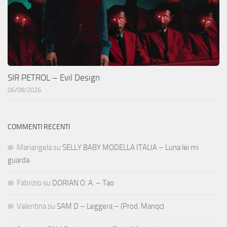
SIR PETROL – Evil Design
06/08/2026
COMMENTI RECENTI
Mariangela
su
SELLY BABY MODELLA ITALIA – Luna lei mi
guarda
Fabrizio
su
DORIAN O. A. – Tao
Valentina
su
SAM D – Leggera – (Prod. Manqc)