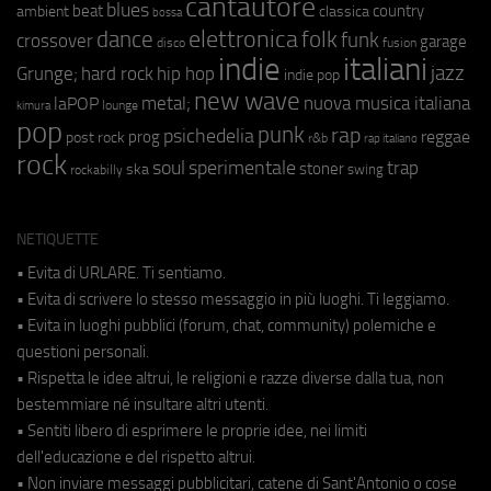
cantautore
blues
beat
country
ambient
classica
bossa
elettronica
dance
folk
funk
crossover
garage
fusion
disco
indie
italiani
jazz
hip hop
Grunge;
hard rock
indie pop
new wave
metal;
nuova musica italiana
laPOP
lounge
kimura
pop
punk
rap
psichedelia
reggae
prog
post rock
r&b
rap italiano
rock
soul
sperimentale
trap
stoner
ska
swing
rockabilly
NETIQUETTE
• Evita di URLARE. Ti sentiamo.
• Evita di scrivere lo stesso messaggio in più luoghi. Ti leggiamo.
• Evita in luoghi pubblici (forum, chat, community) polemiche e
questioni personali.
• Rispetta le idee altrui, le religioni e razze diverse dalla tua, non
bestemmiare né insultare altri utenti.
• Sentiti libero di esprimere le proprie idee, nei limiti
dell'educazione e del rispetto altrui.
• Non inviare messaggi pubblicitari, catene di Sant'Antonio o cose