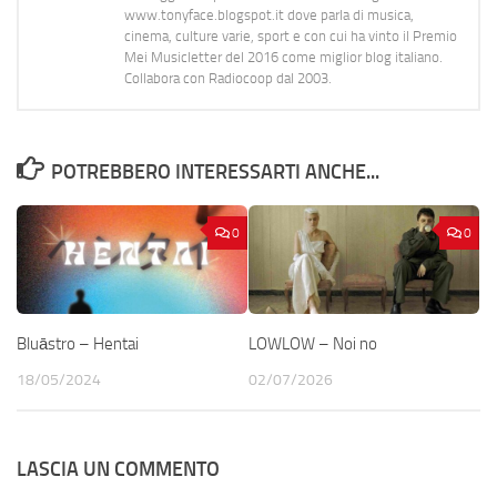
www.tonyface.blogspot.it dove parla di musica,
cinema, culture varie, sport e con cui ha vinto il Premio
Mei Musicletter del 2016 come miglior blog italiano.
Collabora con Radiocoop dal 2003.
POTREBBERO INTERESSARTI ANCHE...
0
0
Bluāstro – Hentai
LOWLOW – Noi no
18/05/2024
02/07/2026
LASCIA UN COMMENTO