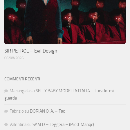
SIR PETROL – Evil Design
06/08/2026
COMMENTI RECENTI
Mariangela
su
SELLY BABY MODELLA ITALIA – Luna lei mi
guarda
Fabrizio
su
DORIAN O. A. – Tao
Valentina
su
SAM D – Leggera – (Prod. Manqc)