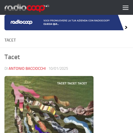
Salta al contenuto
TACET
Tacet
DI
ANTONIO BACCIOCCHI
·
10/01/2025