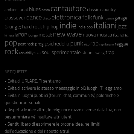
cantautore
blues
beat
country
ambient
classica
bossa
elettronica
dance
folk
funk
crossover
garage
fusion
disco
indie
italiani
jazz
hip hop
Grunge;
hard rock
indie pop
new wave
metal;
nuova musica italiana
laPOP
lounge
kimura
pop
punk
rap
psichedelia
reggae
prog
post rock
r&b
rap italiano
rock
soul
sperimentale
trap
stoner
ska
swing
rockabilly
NETIQUETTE
• Evita di URLARE. Ti sentiamo.
• Evita di scrivere lo stesso messaggio in più luoghi. Ti leggiamo.
• Evita in luoghi pubblici (forum, chat, community) polemiche e
questioni personali.
• Rispetta le idee altrui, le religioni e razze diverse dalla tua, non
bestemmiare né insultare altri utenti.
• Sentiti libero di esprimere le proprie idee, nei limiti
dell'educazione e del rispetto altrui.