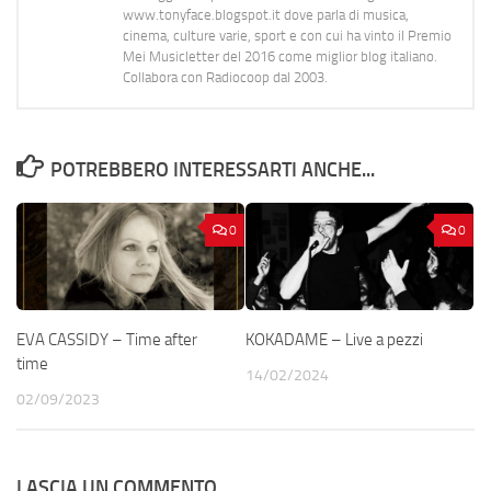
www.tonyface.blogspot.it dove parla di musica,
cinema, culture varie, sport e con cui ha vinto il Premio
Mei Musicletter del 2016 come miglior blog italiano.
Collabora con Radiocoop dal 2003.
POTREBBERO INTERESSARTI ANCHE...
0
0
EVA CASSIDY – Time after
KOKADAME – Live a pezzi
time
14/02/2024
02/09/2023
LASCIA UN COMMENTO