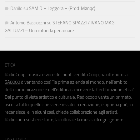
Danilo
su
SAM D – Leggera – (Prod. Manqc)
Antonio Bacciocchi
su
STEFANO SPAZZI / IVANO MAGI
GALLUZZI – Una rotonda per amare
ETICA
RadioCoop, musica e voce dei punti vendita Coop, ha ottenuto la
SA8000
diventando così "la prima azienda al mondo, nell'ambito
della comunicazione e dell'editoria, a ricevere la Certificazione etica".
Dal punto di vista artistico e culturale, Radiocoop vanta un primato:
ascolta tutto quello che viene inviato in redazione, e appena può, lo
recensisce, e in alcuni casi, chiede collaborazione agli artisti.
Radiocoop sostiene l'arte, la cultura e la musica di ogni genere.
TAG CLOUD