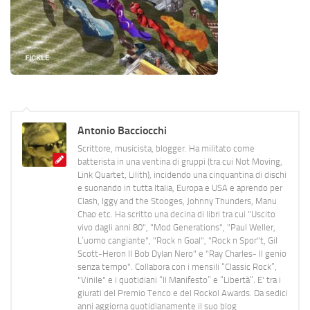
Antonio Bacciocchi
Scrittore, musicista, blogger. Ha militato come
batterista in una ventina di gruppi (tra cui Not Moving,
Link Quartet, Lilith), incidendo una cinquantina di dischi
e suonando in tutta Italia, Europa e USA e aprendo per
Clash, Iggy and the Stooges, Johnny Thunders, Manu
Chao etc. Ha scritto una decina di libri tra cui "Uscito
vivo dagli anni 80", "Mod Generations", "Paul Weller,
L’uomo cangiante", "Rock n Goal", "Rock n Spor"t, Gil
Scott-Heron Il Bob Dylan Nero" e "Ray Charles- Il genio
senza tempo". Collabora con i mensili “Classic Rock”,
"Vinile" e i quotidiani “Il Manifesto” e “Libertà”. E' tra i
giurati del Premio Tenco e del Rockol Awards. Da sedici
anni aggiorna quotidianamente il suo blog