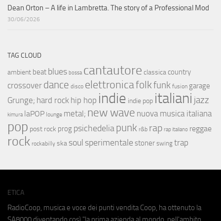
Dean Orton – A life in Lambretta. The story of a Professional Mod
30/06/2026
TAG CLOUD
cantautore
blues
beat
country
ambient
classica
bossa
elettronica
dance
folk
funk
crossover
garage
fusion
disco
indie
italiani
jazz
hip hop
Grunge;
hard rock
indie pop
new wave
metal;
nuova musica italiana
laPOP
lounge
kimura
pop
punk
rap
psichedelia
reggae
prog
post rock
r&b
rap italiano
rock
soul
sperimentale
trap
stoner
ska
swing
rockabilly
ETICA
RadioCoop, musica e voce dei punti vendita Coop, ha ottenuto la
SA8000
diventando così "la prima azienda al mondo, nell'ambito