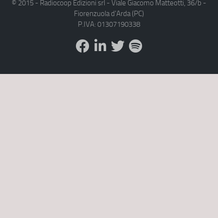
© 2015 - Radiocoop Edizioni srl - Viale Giacomo Matteotti, 36/b -
Fiorenzuola d'Arda (PC)
P.IVA: 01307190338