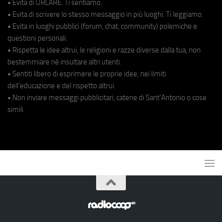
• Evita di URLARE. Ti sentiamo.
• Evita di scrivere lo stesso messaggio in più luoghi. Ti leggiamo.
• Evita in luoghi pubblici (forum, chat, community) polemiche e
questioni personali.
• Rispetta le idee altrui, le religioni e razze diverse dalla tua, non
bestemmiare né insultare altri utenti.
• Sentiti libero di esprimere le proprie idee, nei limiti
dell'educazione e del rispetto altrui.
• Non inviare messaggi pubblicitari, catene di Sant'Antonio o cose
simili.