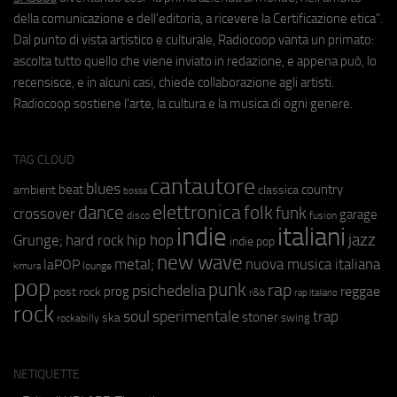
della comunicazione e dell'editoria, a ricevere la Certificazione etica".
Dal punto di vista artistico e culturale, Radiocoop vanta un primato:
ascolta tutto quello che viene inviato in redazione, e appena può, lo
recensisce, e in alcuni casi, chiede collaborazione agli artisti.
Radiocoop sostiene l'arte, la cultura e la musica di ogni genere.
TAG CLOUD
cantautore
blues
beat
country
ambient
classica
bossa
elettronica
dance
folk
funk
crossover
garage
fusion
disco
indie
italiani
jazz
hip hop
Grunge;
hard rock
indie pop
new wave
metal;
nuova musica italiana
laPOP
lounge
kimura
pop
punk
rap
psichedelia
reggae
prog
post rock
r&b
rap italiano
rock
soul
sperimentale
trap
stoner
ska
swing
rockabilly
NETIQUETTE