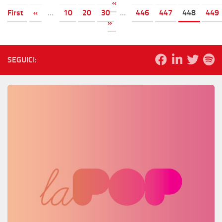
«
First
«
...
10
20
30
...
446
447
448
449
»
SEGUICI: