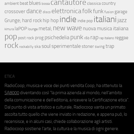
cantautore
blues
beat
country
ambient
classica
bossa
elettronica
dance
folk
funk
crossover
garage
fusion
disco
indie
italiani
jazz
hip hop
Grunge;
hard rock
indie pop
new wave
metal;
nuova musica italiana
laPOP
lounge
kimura
pop
punk
rap
psichedelia
reggae
prog
post rock
r&b
rap italiano
rock
soul
sperimentale
trap
stoner
ska
swing
rockabilly
ETICA
RadioCoop, musica e voce dei punti vendita Coop, ha ottenuto la
SA8000
diventando così "la prima azienda al mondo, nell'ambito
della comunicazione e dell'editoria, a ricevere la Certificazione etica".
Dal punto di vista artistico e culturale, Radiocoop vanta un primato:
ascolta tutto quello che viene inviato in redazione, e appena può, lo
recensisce, e in alcuni casi, chiede collaborazione agli artisti.
Radiocoop sostiene l'arte, la cultura e la musica di ogni genere.