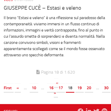
GIUSEPPE CUCÈ – Estasi e veleno
Il brano “Estasi e veleno” è una riflessione sul paradosso della
contemporaneità: viviamo immersi in un flusso continuo di
informazioni, immagini e verità contrapposte, fino al punto in
cui l’assurdo smette di sorprenderci e diventa normalità. Nella
canzone convivono simboli, visioni e frammenti
apparentemente scollegati come se il mondo fosse osservato
attraverso uno specchio deformante.
Pagina 18 di 1.620
«
First
«
...
10
...
16
17
18
19
20
...
30
»