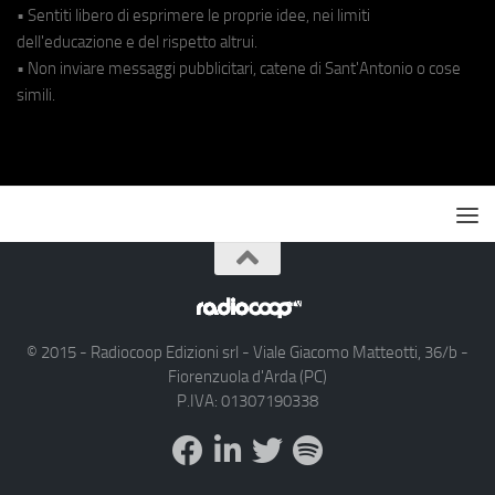
• Sentiti libero di esprimere le proprie idee, nei limiti
dell'educazione e del rispetto altrui.
• Non inviare messaggi pubblicitari, catene di Sant'Antonio o cose
simili.
© 2015 - Radiocoop Edizioni srl - Viale Giacomo Matteotti, 36/b -
Fiorenzuola d'Arda (PC)
P.IVA: 01307190338