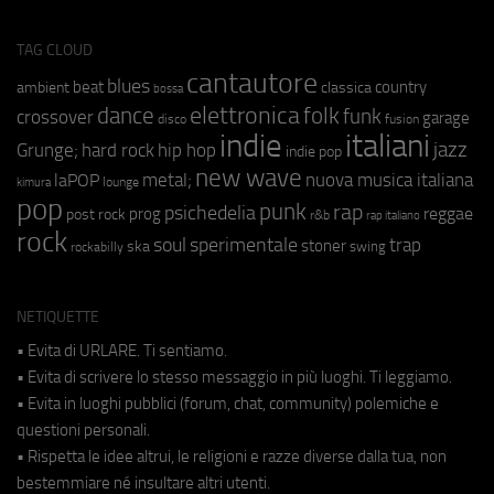
TAG CLOUD
cantautore
blues
beat
country
ambient
classica
bossa
elettronica
dance
folk
funk
crossover
garage
fusion
disco
indie
italiani
jazz
hip hop
Grunge;
hard rock
indie pop
new wave
metal;
nuova musica italiana
laPOP
lounge
kimura
pop
punk
rap
psichedelia
reggae
prog
post rock
r&b
rap italiano
rock
soul
sperimentale
trap
stoner
ska
swing
rockabilly
NETIQUETTE
• Evita di URLARE. Ti sentiamo.
• Evita di scrivere lo stesso messaggio in più luoghi. Ti leggiamo.
• Evita in luoghi pubblici (forum, chat, community) polemiche e
questioni personali.
• Rispetta le idee altrui, le religioni e razze diverse dalla tua, non
bestemmiare né insultare altri utenti.