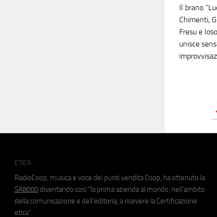
Il brano “Lu
Chimenti, G
Fresu e Ios
unisce sensi
improvvisaz
ETICA
RadioCoop, musica e voce dei punti vendita Coop, ha ottenuto la
SA8000
diventando così "la prima azienda al mondo, nell'ambito
della comunicazione e dell'editoria, a ricevere la Certificazione
etica".