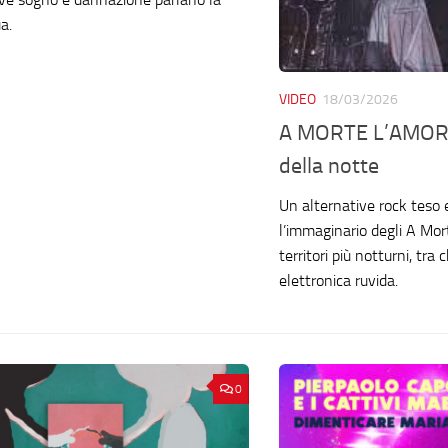
a.
VIDEO
18/03/2026
A MORTE L’AMORE
della notte
Un alternative rock teso 
l’immaginario degli A Mor
territori più notturni, tra
elettronica ruvida.
0