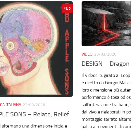
0
VIDEO
23/03/2026
DESIGN – Dragon
Il videoclip, girato al Loo
e diretto da Giorgio Mascio
loro dimensione più autenti
performance è tesa ed ess
sull’interazione tra band, 
CA ITALIANA
23/03/2026
dal vivo e rielaborati in p
LE SONS – Relate, Relief
montaggio serrato alterna 
ni alternano una dimensione iniziale
palco a movimenti di came