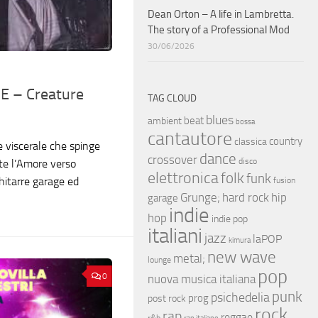
Dean Orton – A life in Lambretta.
The story of a Professional Mod
30/06/2026
 – Creature
TAG CLOUD
blues
beat
ambient
bossa
cantautore
country
classica
e viscerale che spinge
dance
crossover
disco
te l’Amore verso
elettronica
folk
funk
 chitarre garage ed
fusion
hip
Grunge;
hard rock
garage
indie
hop
indie pop
italiani
jazz
laPOP
kimura
new wave
metal;
lounge
pop
0
nuova musica italiana
punk
psichedelia
prog
post rock
rock
rap
reggae
r&b