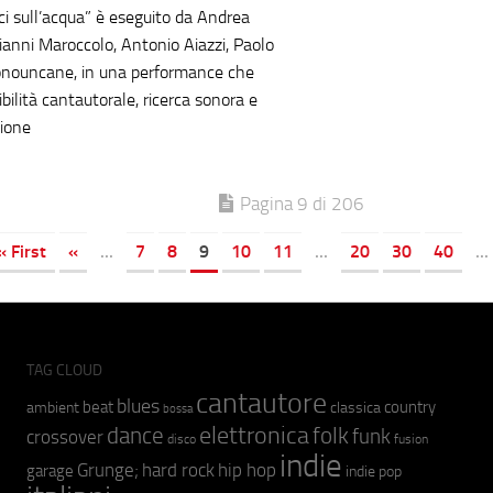
ci sull’acqua” è eseguito da Andrea
ianni Maroccolo, Antonio Aiazzi, Paolo
onouncane, in una performance che
bilità cantautorale, ricerca sonora e
ione
Pagina 9 di 206
« First
«
...
7
8
9
10
11
...
20
30
40
...
TAG CLOUD
cantautore
blues
beat
country
ambient
classica
bossa
elettronica
dance
folk
funk
crossover
fusion
disco
indie
hip hop
Grunge;
hard rock
garage
indie pop