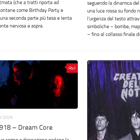
itmata (che a tratti riporta ad
seguendo la dinamica del
lontane come Birthday Party e
una luce rossa su fondo ne
una seconda parte più tesa e lenta
l’urgenza del testo attra
nte nervosa e aspra.
simboliche – bombe, mappe
– fino al collasso finale d
0
3/2026
918 – Dream Core
ve sogno e dannazione parlano la