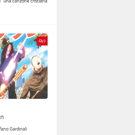
 è “una canzone cristiana
0
an
fano Gardinali