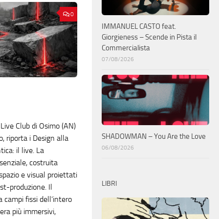
0
IMMANUEL CASTO feat.
Giorgieness – Scende in Pista il
Commercialista
07/08/2026
p Live Club di Osimo (AN)
SHADOWMAN – You Are the Love
, riporta i Design alla
06/08/2026
ca: il live. La
enziale, costruita
spazio e visual proiettati
LIBRI
ost-produzione. Il
campi fissi dell’intero
ra più immersivi,