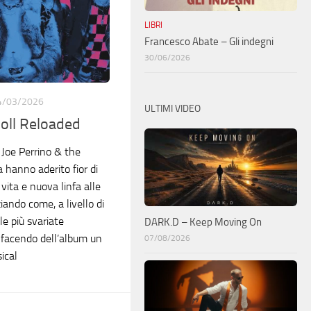
LIBRI
Francesco Abate – Gli indegni
30/06/2026
4/03/2026
ULTIMI VIDEO
oll Reloaded
 Joe Perrino & the
a hanno aderito fior di
o vita e nuova linfa alle
iando come, a livello di
lle più svariate
DARK.D – Keep Moving On
e, facendo dell’album un
07/08/2026
ical