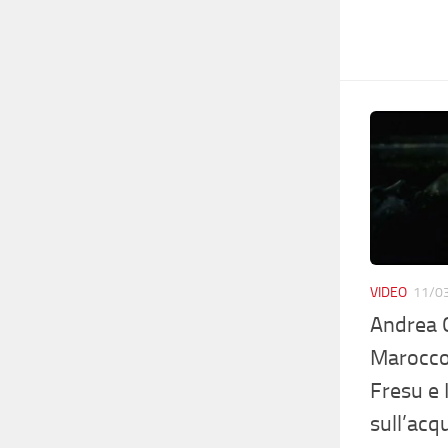
VIDEO
11/0
Andrea C
Maroccol
Fresu e
sull’acq