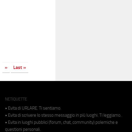
»
Last »
NETIQUETTE
• Evita di URLARE. Ti sentiamo.
• Evita di scrivere lo stesso messaggio in più luoghi. Ti leggiamo.
• Evita in luoghi pubblici (forum, chat, community) polemiche e
questioni personali.