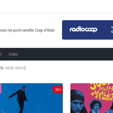
ica nei punti vendita Coop d'Italia
i
Video
TO:
NEW WAVE
0