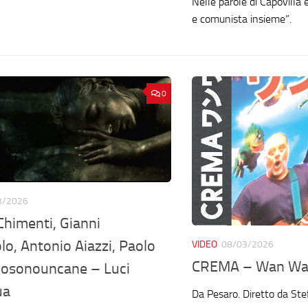
Nelle parole di Capovilla
e comunista insieme”.
0
3/2026
himenti, Gianni
o, Antonio Aiazzi, Paolo
VIDEO
08/03/2026
CREMA – Wan W
 Iosonouncane – Luci
ua
Da Pesaro. Diretto da Ste