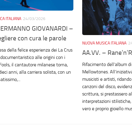
CA ITALIANA
24/03/2026
ERMANNO GIOVANARDI –
egliere con cura le parole
NUOVA MUSICA ITALIANA
2
esa della felice esperienza dei La Crus
AA.VV. – Rane’n’R
documentaristico alle origini con i
Rifacimento dell’album di
Fools, il cantautore milanese torna,
Mellowtones. All’iniziativ
ieci anni, alla carriera solista, con un
musicisti e artisti, ridand
atissimo,...
canzoni del disco, evidenz
scrittura, si prestassero a
interpretazioni stilistich
vero e proprio gioiello mus