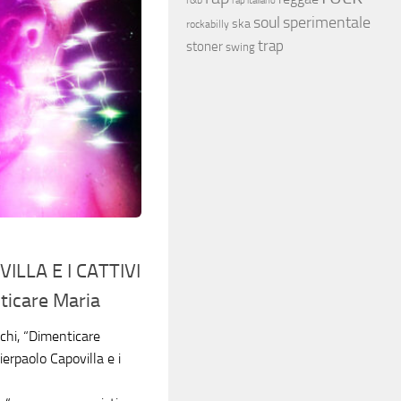
rap italiano
soul
sperimentale
ska
rockabilly
trap
stoner
swing
LLA E I CATTIVI
icare Maria
chi, “Dimenticare
ierpaolo Capovilla e i