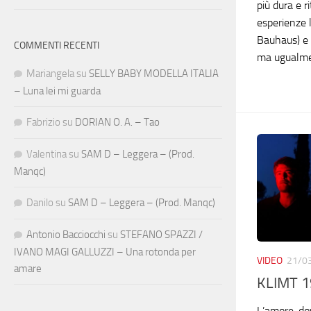
più dura e r
esperienze 
Bauhaus) e 
COMMENTI RECENTI
ma ugualme
Mariangela
su
SELLY BABY MODELLA ITALIA
– Luna lei mi guarda
Fabrizio
su
DORIAN O. A. – Tao
Valentina
su
SAM D – Leggera – (Prod.
Manqc)
Danilo
su
SAM D – Leggera – (Prod. Manqc)
Antonio Bacciocchi
su
STEFANO SPAZZI /
IVANO MAGI GALLUZZI – Una rotonda per
VIDEO
21/0
amare
KLIMT 1
L’amore, do