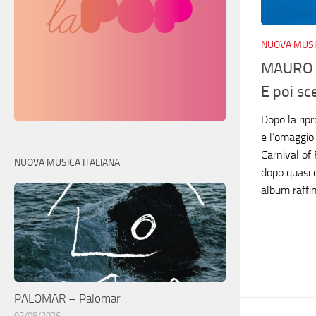
NUOVA MUSI
MAURO 
E poi sc
Dopo la ripr
e l’omaggio 
Carnival of 
NUOVA MUSICA ITALIANA
dopo quasi d
album raffin
PALOMAR – Palomar
07/08/2026