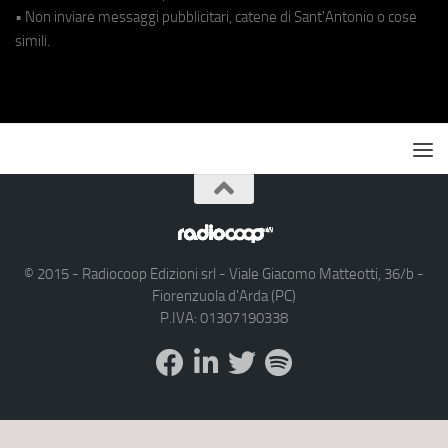
• Non inviare messaggi pubblicitari, catene di Sant'Antonio o cose
simili.
© 2015 - Radiocoop Edizioni srl - Viale Giacomo Matteotti, 36/b -
Fiorenzuola d'Arda (PC)
P.IVA: 01307190338