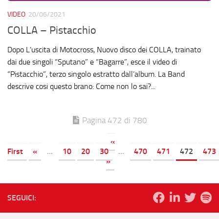
VIDEO
20/06/2021
COLLA – Pistacchio
Dopo L’uscita di Motocross, Nuovo disco dei COLLA, trainato
dai due singoli “Sputano” e “Bagarre”, esce il video di
“Pistacchio”, terzo singolo estratto dall’album. La Band
descrive cosi questo brano: Come non lo sai?...
Pagina 472 di 780
«
First
«
...
10
20
30
...
470
471
472
473
»
SEGUICI: