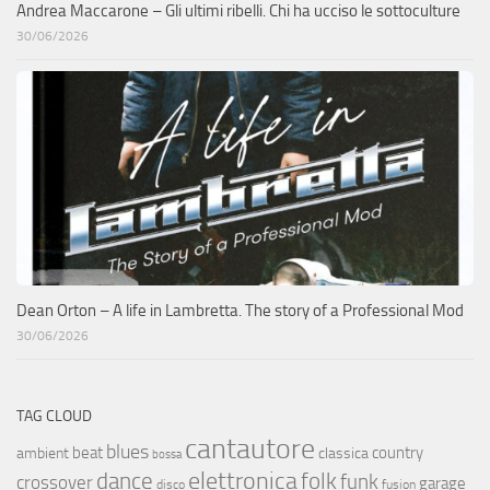
Andrea Maccarone – Gli ultimi ribelli. Chi ha ucciso le sottoculture
30/06/2026
Dean Orton – A life in Lambretta. The story of a Professional Mod
30/06/2026
TAG CLOUD
cantautore
blues
beat
country
ambient
classica
bossa
elettronica
dance
folk
funk
crossover
garage
fusion
disco