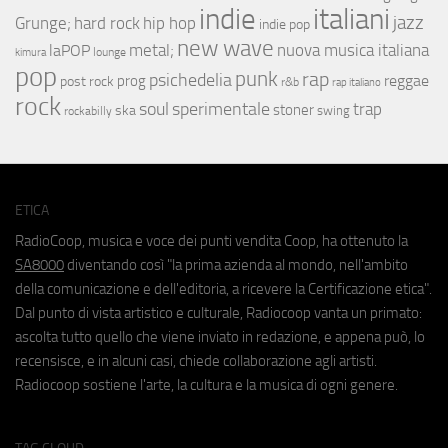
indie
italiani
jazz
hip hop
Grunge;
hard rock
indie pop
new wave
metal;
nuova musica italiana
laPOP
lounge
kimura
pop
punk
rap
psichedelia
reggae
prog
post rock
r&b
rap italiano
rock
soul
sperimentale
trap
stoner
ska
swing
rockabilly
ETICA
RadioCoop, musica e voce dei punti vendita Coop, ha ottenuto la
SA8000
diventando così "la prima azienda al mondo, nell'ambito
della comunicazione e dell'editoria, a ricevere la Certificazione etica".
Dal punto di vista artistico e culturale, Radiocoop vanta un primato:
ascolta tutto quello che viene inviato in redazione, e appena può, lo
recensisce, e in alcuni casi, chiede collaborazione agli artisti.
Radiocoop sostiene l'arte, la cultura e la musica di ogni genere.