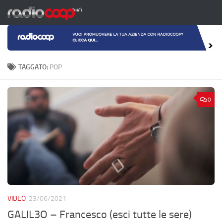
Salta al contenuto
TAGGATO:
POP
0
VIDEO
23/06/2021
GALIL3O – Francesco (esci tutte le sere)