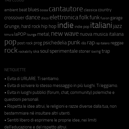
TAG CLOUD
cantautore
blues
beat
country
ambient
classica
bossa
elettronica
dance
folk
funk
crossover
garage
fusion
disco
indie
italiani
jazz
hip hop
Grunge;
hard rock
indie pop
new wave
metal;
nuova musica italiana
laPOP
lounge
kimura
pop
punk
rap
psichedelia
reggae
prog
post rock
r&b
rap italiano
rock
soul
sperimentale
trap
stoner
ska
swing
rockabilly
NETIQUETTE
• Evita di URLARE. Ti sentiamo.
• Evita di scrivere lo stesso messaggio in più luoghi. Ti leggiamo.
• Evita in luoghi pubblici (forum, chat, community) polemiche e
questioni personali.
• Rispetta le idee altrui, le religioni e razze diverse dalla tua, non
bestemmiare né insultare altri utenti.
• Sentiti libero di esprimere le proprie idee, nei limiti
dell'educazione e del rispetto altrui.