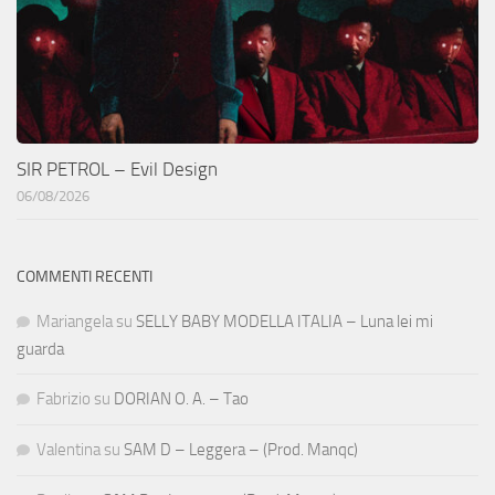
SIR PETROL – Evil Design
06/08/2026
COMMENTI RECENTI
Mariangela
su
SELLY BABY MODELLA ITALIA – Luna lei mi
guarda
Fabrizio
su
DORIAN O. A. – Tao
Valentina
su
SAM D – Leggera – (Prod. Manqc)