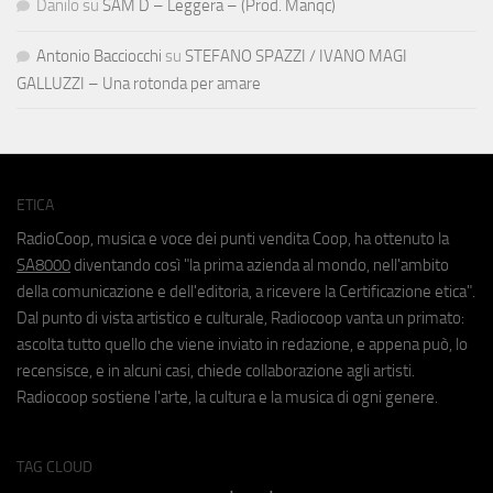
Danilo
su
SAM D – Leggera – (Prod. Manqc)
Antonio Bacciocchi
su
STEFANO SPAZZI / IVANO MAGI
GALLUZZI – Una rotonda per amare
ETICA
RadioCoop, musica e voce dei punti vendita Coop, ha ottenuto la
SA8000
diventando così "la prima azienda al mondo, nell'ambito
della comunicazione e dell'editoria, a ricevere la Certificazione etica".
Dal punto di vista artistico e culturale, Radiocoop vanta un primato:
ascolta tutto quello che viene inviato in redazione, e appena può, lo
recensisce, e in alcuni casi, chiede collaborazione agli artisti.
Radiocoop sostiene l'arte, la cultura e la musica di ogni genere.
TAG CLOUD