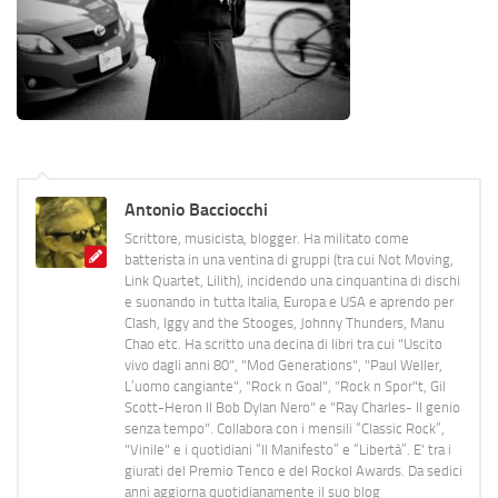
Antonio Bacciocchi
Scrittore, musicista, blogger. Ha militato come
batterista in una ventina di gruppi (tra cui Not Moving,
Link Quartet, Lilith), incidendo una cinquantina di dischi
e suonando in tutta Italia, Europa e USA e aprendo per
Clash, Iggy and the Stooges, Johnny Thunders, Manu
Chao etc. Ha scritto una decina di libri tra cui "Uscito
vivo dagli anni 80", "Mod Generations", "Paul Weller,
L’uomo cangiante", "Rock n Goal", "Rock n Spor"t, Gil
Scott-Heron Il Bob Dylan Nero" e "Ray Charles- Il genio
senza tempo". Collabora con i mensili “Classic Rock”,
"Vinile" e i quotidiani “Il Manifesto” e “Libertà”. E' tra i
giurati del Premio Tenco e del Rockol Awards. Da sedici
anni aggiorna quotidianamente il suo blog