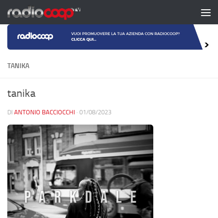
Salta al contenuto
TANIKA
tanika
DI
ANTONIO BACCIOCCHI
·
01/08/2023