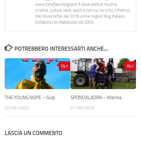
www.tonyface.blogspot.it dove parla di musica,
cinema, culture varie, sport e con cui ha vinto il Premio
Mei Musicletter del 2016 come miglior blog italiano.
Collabora con Radiocoop dal 2003.
POTREBBERO INTERESSARTI ANCHE...
0
0
THE YOUNG NOPE – Gulp
SPONDALADRA – Manina
05/06/2020
01/06/2015
LASCIA UN COMMENTO