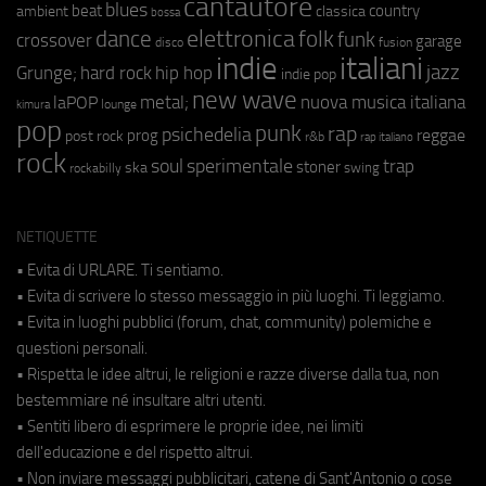
cantautore
blues
beat
country
ambient
classica
bossa
elettronica
dance
folk
funk
crossover
garage
fusion
disco
indie
italiani
jazz
hip hop
Grunge;
hard rock
indie pop
new wave
metal;
nuova musica italiana
laPOP
lounge
kimura
pop
punk
rap
psichedelia
reggae
prog
post rock
r&b
rap italiano
rock
soul
sperimentale
trap
stoner
ska
swing
rockabilly
NETIQUETTE
• Evita di URLARE. Ti sentiamo.
• Evita di scrivere lo stesso messaggio in più luoghi. Ti leggiamo.
• Evita in luoghi pubblici (forum, chat, community) polemiche e
questioni personali.
• Rispetta le idee altrui, le religioni e razze diverse dalla tua, non
bestemmiare né insultare altri utenti.
• Sentiti libero di esprimere le proprie idee, nei limiti
dell'educazione e del rispetto altrui.
• Non inviare messaggi pubblicitari, catene di Sant'Antonio o cose