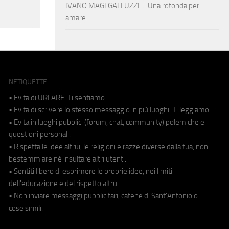
IVANO MAGI GALLUZZI – Una rotonda per
amare
NETIQUETTE
• Evita di URLARE. Ti sentiamo.
• Evita di scrivere lo stesso messaggio in più luoghi. Ti leggiamo.
• Evita in luoghi pubblici (forum, chat, community) polemiche e
questioni personali.
• Rispetta le idee altrui, le religioni e razze diverse dalla tua, non
bestemmiare né insultare altri utenti.
• Sentiti libero di esprimere le proprie idee, nei limiti
dell'educazione e del rispetto altrui.
• Non inviare messaggi pubblicitari, catene di Sant'Antonio o
cose simili.