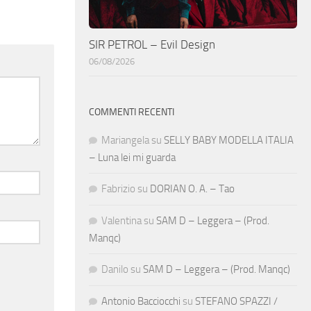
SIR PETROL – Evil Design
06/08/2026
COMMENTI RECENTI
Mariangela
su
SELLY BABY MODELLA ITALIA
– Luna lei mi guarda
Fabrizio
su
DORIAN O. A. – Tao
Valentina
su
SAM D – Leggera – (Prod.
Manqc)
Danilo
su
SAM D – Leggera – (Prod. Manqc)
Antonio Bacciocchi
su
STEFANO SPAZZI /