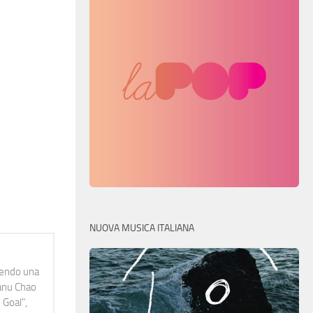
NUOVA MUSICA ITALIANA
idendo una
Manu Chao
 Goal",