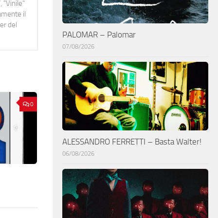
 "Vinile"
namente il
er del
PALOMAR – Palomar
07/08/2026
0
ALESSANDRO FERRETTI – Basta Walter!
06/08/2026