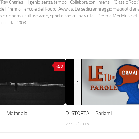
Ray Charles- Il genio senza tempo". Collabora con i mensili “Classic Rock”,
urati del Premio Tenco e del Rockol Awards. Da sedici anni aggiorna quotidia
a, cinema, culture varie, sport e con cui ha vinto il Premio Mei Musiclett
ocoop dal 2003.
0
I – Metanoia
D-STORTA – Parlami
22/10/2016