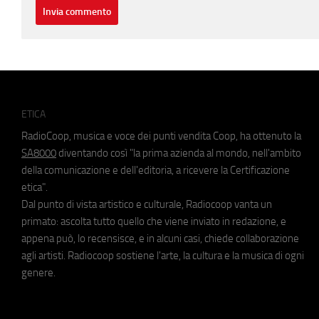
ETICA
RadioCoop, musica e voce dei punti vendita Coop, ha ottenuto la
SA8000
diventando così "la prima azienda al mondo, nell'ambito
della comunicazione e dell'editoria, a ricevere la Certificazione
etica".
Dal punto di vista artistico e culturale, Radiocoop vanta un
primato: ascolta tutto quello che viene inviato in redazione, e
appena può, lo recensisce, e in alcuni casi, chiede collaborazione
agli artisti. Radiocoop sostiene l'arte, la cultura e la musica di ogni
genere.