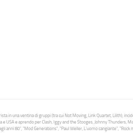
ista in una ventina di gruppi (tra cui Not Moving, Link Quartet, Lilith), inc
uropa e USA e aprendo per Clash, Iggy and the Stooges, Johnny Thunders, 
o dagli anni 80", "Mod Generations", "Paul Weller, L’uomo cangiante", "Rock n