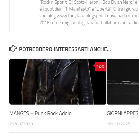
"Rock n Spor"t, Gil Scott-Heron Il Bob Dylan Nero" e "
e i quotidiani “Il Manifesto” e “Libertà”. E' tra i gi
suo blog www.tonyface.blogspot.it dove parla di music
2016 come miglior blog italiano. Collabora con Radi
POTREBBERO INTERESSARTI ANCHE...
0
MANGES – Punk Rock Addio
GIORNI APPES
29/09/2020
06/11/2025