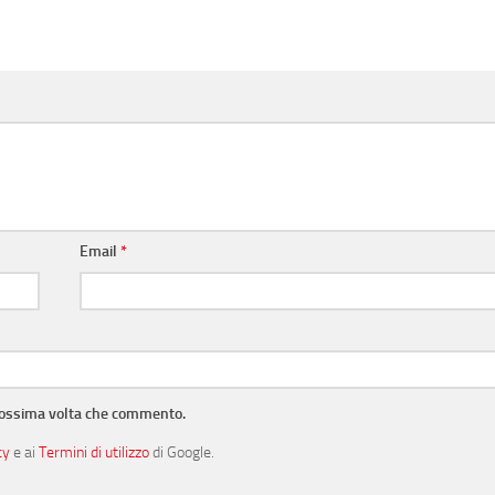
Email
*
prossima volta che commento.
cy
e ai
Termini di utilizzo
di Google.