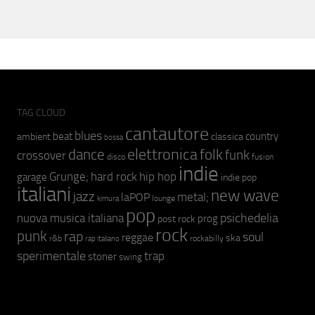
TAG CLOUD
cantautore
blues
beat
country
ambient
classica
bossa
elettronica
dance
folk
funk
crossover
fusion
disco
indie
hip hop
Grunge;
hard rock
garage
indie pop
italiani
new wave
jazz
metal;
laPOP
lounge
kimura
pop
psichedelia
nuova musica italiana
prog
post rock
rock
punk
rap
soul
reggae
ska
r&b
rockabilly
rap italiano
sperimentale
trap
stoner
swing