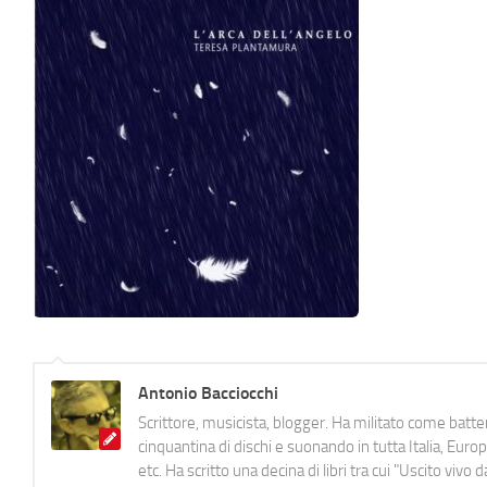
Antonio Bacciocchi
Scrittore, musicista, blogger. Ha militato come batter
cinquantina di dischi e suonando in tutta Italia, E
etc. Ha scritto una decina di libri tra cui "Uscito viv