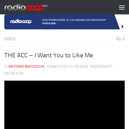
Salta al contenuto
VIDEO
0
THE ACC – I Want You to Like Me
DI
ANTONIO BACCIOCCHI
· PUBBLICATO
11/10/2018
· AGGIORNATO
09/10/2018