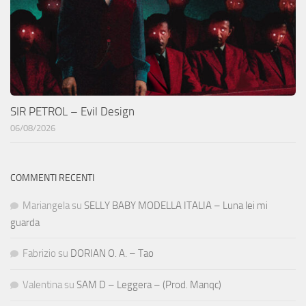
SIR PETROL – Evil Design
06/08/2026
COMMENTI RECENTI
Mariangela
su
SELLY BABY MODELLA ITALIA – Luna lei mi
guarda
Fabrizio
su
DORIAN O. A. – Tao
Valentina
su
SAM D – Leggera – (Prod. Manqc)