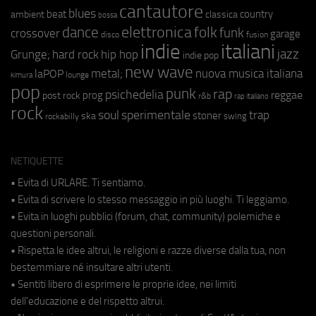
cantautore
blues
beat
country
ambient
classica
bossa
elettronica
dance
folk
funk
crossover
garage
fusion
disco
indie
italiani
jazz
hip hop
Grunge;
hard rock
indie pop
new wave
metal;
nuova musica italiana
laPOP
lounge
kimura
pop
punk
rap
psichedelia
reggae
prog
post rock
r&b
rap italiano
rock
soul
sperimentale
trap
stoner
ska
swing
rockabilly
NETIQUETTE
• Evita di URLARE. Ti sentiamo.
• Evita di scrivere lo stesso messaggio in più luoghi. Ti leggiamo.
• Evita in luoghi pubblici (forum, chat, community) polemiche e
questioni personali.
• Rispetta le idee altrui, le religioni e razze diverse dalla tua, non
bestemmiare né insultare altri utenti.
• Sentiti libero di esprimere le proprie idee, nei limiti
dell'educazione e del rispetto altrui.