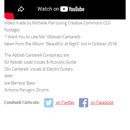
Video made by Michelle Pan (using Creative Commons CC0
footage)
“I Want You to Like Me” (Abbiati/Cantarelli)
taken from the Album “Beautiful, at Night” out in October 2018
The Abbiati Cantarelli Conspiracy are:
Ed Abbiati: Lead Vocals & Acoustic Guitar
Stiv Cantarelli: Vocals & Electric Guitars
With
Joe Barreca: Bass
Antonio Perugini: Drums
Condividi l'articolo:
on Twitter
on Facebook