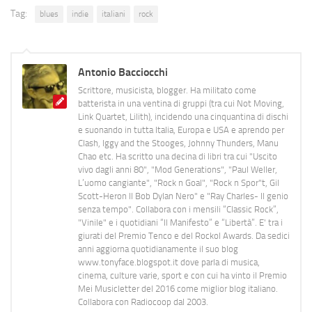
Tag:
blues
indie
italiani
rock
Antonio Bacciocchi
Scrittore, musicista, blogger. Ha militato come
batterista in una ventina di gruppi (tra cui Not Moving,
Link Quartet, Lilith), incidendo una cinquantina di dischi
e suonando in tutta Italia, Europa e USA e aprendo per
Clash, Iggy and the Stooges, Johnny Thunders, Manu
Chao etc. Ha scritto una decina di libri tra cui "Uscito
vivo dagli anni 80", "Mod Generations", "Paul Weller,
L’uomo cangiante", "Rock n Goal", "Rock n Spor"t, Gil
Scott-Heron Il Bob Dylan Nero" e "Ray Charles- Il genio
senza tempo". Collabora con i mensili “Classic Rock”,
"Vinile" e i quotidiani “Il Manifesto” e “Libertà”. E' tra i
giurati del Premio Tenco e del Rockol Awards. Da sedici
anni aggiorna quotidianamente il suo blog
www.tonyface.blogspot.it dove parla di musica,
cinema, culture varie, sport e con cui ha vinto il Premio
Mei Musicletter del 2016 come miglior blog italiano.
Collabora con Radiocoop dal 2003.