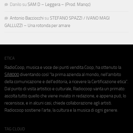
Danilo
su
SAM D – Leggera – (Prod. Manqc)
Antonio Bacciocchi
su
STEFANO SPAZZI / IVANO MAGI
GALLUZZI – Una rotonda per amare
ETICA
RadioCoop, musica e voce dei punti vendita Coop, ha ottenuto la
SA8000
diventando così "la prima azienda al mondo, nell'ambito
della comunicazione e dell'editoria, a ricevere la Certificazione etica".
Dal punto di vista artistico e culturale, Radiocoop vanta un primato:
ascolta tutto quello che viene inviato in redazione, e appena può, lo
recensisce, e in alcuni casi, chiede collaborazione agli artisti.
Radiocoop sostiene l'arte, la cultura e la musica di ogni genere.
TAG CLOUD