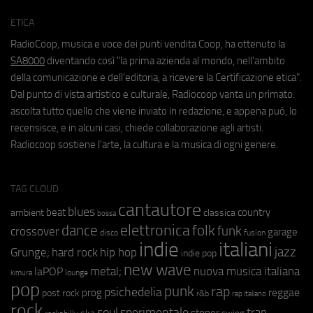
ETICA
RadioCoop, musica e voce dei punti vendita Coop, ha ottenuto la
SA8000
diventando così "la prima azienda al mondo, nell'ambito
della comunicazione e dell'editoria, a ricevere la Certificazione etica".
Dal punto di vista artistico e culturale, Radiocoop vanta un primato:
ascolta tutto quello che viene inviato in redazione, e appena può, lo
recensisce, e in alcuni casi, chiede collaborazione agli artisti.
Radiocoop sostiene l'arte, la cultura e la musica di ogni genere.
TAG CLOUD
cantautore
blues
beat
country
ambient
classica
bossa
elettronica
dance
folk
funk
crossover
garage
fusion
disco
indie
italiani
jazz
hip hop
Grunge;
hard rock
indie pop
new wave
metal;
nuova musica italiana
laPOP
lounge
kimura
pop
punk
rap
psichedelia
reggae
prog
post rock
r&b
rap italiano
rock
soul
sperimentale
trap
stoner