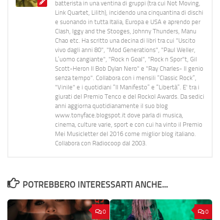
batterista in una ventina di gruppi (tra cui Not Moving,
Link Quartet, Lilith), incidendo una cinquantina di dischi
e suonando in tutta Italia, Europa e USA e aprendo per
Clash, Iggy and the Stooges, Johnny Thunders, Manu
Chao etc. Ha scritto una decina di libri tra cui "Uscito
vivo dagli anni 80", "Mod Generations", "Paul Weller,
L’uomo cangiante", "Rock n Goal", "Rock n Spor"t, Gil
Scott-Heron Il Bob Dylan Nero" e "Ray Charles- Il genio
senza tempo". Collabora con i mensili “Classic Rock”,
"Vinile" e i quotidiani “Il Manifesto” e “Libertà”. E' tra i
giurati del Premio Tenco e del Rockol Awards. Da sedici
anni aggiorna quotidianamente il suo blog
www.tonyface.blogspot.it dove parla di musica,
cinema, culture varie, sport e con cui ha vinto il Premio
Mei Musicletter del 2016 come miglior blog italiano.
Collabora con Radiocoop dal 2003.
POTREBBERO INTERESSARTI ANCHE...
0
0