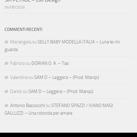
06/08/2026
COMMENTI RECENTI
Mariangela
su
SELLY BABY MODELLA ITALIA – Luna lei mi
guarda
Fabrizio
su
DORIAN O. A. – Tao
Valentina
su
SAM D – Leggera – (Prod. Manqc)
Danilo
su
SAM D – Leggera – (Prod. Manqc)
Antonio Bacciocchi
su
STEFANO SPAZZI / IVANO MAGI
GALLUZZI – Una rotonda per amare