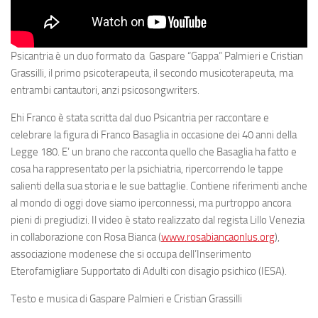
Psicantria
è un duo formato da
Gaspare “Gappa” Palmieri
e
Cristian
Grassilli
, il primo psicoterapeuta, il secondo musicoterapeuta, ma
entrambi cantautori, anzi
psicosongwriters.
Ehi Franco
è stata scritta dal duo
Psicantria
per raccontare e
celebrare la figura di
Franco Basaglia
in occasione dei
40 anni della
Legge 180
. E’ un brano che racconta quello che Basaglia ha fatto e
cosa ha rappresentato per la psichiatria, ripercorrendo le tappe
salienti della sua storia e le sue battaglie. Contiene riferimenti anche
al mondo di oggi dove siamo iperconnessi, ma purtroppo ancora
pieni di pregiudizi. Il video è stato realizzato dal regista
Lillo Venezia
in collaborazione con
Rosa Bianca
(
www.rosabiancaonlus.org
),
associazione modenese che si occupa dell’Inserimento
Eterofamigliare Supportato di Adulti con disagio psichico (IESA).
Testo e musica di Gaspare Palmieri e Cristian Grassilli