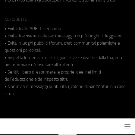
ska
swing
rockabilly
NETIQUETTE
• Evita di URLARE. Ti sentiamo.
• Evita di scrivere lo stesso messaggio in più luoghi. Ti leggiamo.
• Evita in luoghi pubblici (forum, chat, community) polemiche e
questioni personali.
• Rispetta le idee altrui, le religioni e razze diverse dalla tua, non
bestemmiare né insultare altri utenti.
• Sentiti libero di esprimere le proprie idee, nei limiti
dell'educazione e del rispetto altrui.
• Non inviare messaggi pubblicitari, catene di Sant'Antonio o cose
simili.