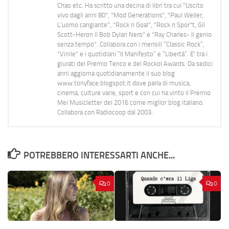
Chao etc. Ha scritto una decina di libri tra cui "Uscito
vivo dagli anni 80", "Mod Generations", "Paul Weller,
L’uomo cangiante", "Rock n Goal", "Rock n Spor"t, Gil
Scott-Heron Il Bob Dylan Nero" e "Ray Charles- Il genio
senza tempo". Collabora con i mensili “Classic Rock”,
"Vinile" e i quotidiani “Il Manifesto” e “Libertà”. E' tra i
giurati del Premio Tenco e del Rockol Awards. Da sedici
anni aggiorna quotidianamente il suo blog
www.tonyface.blogspot.it dove parla di musica,
cinema, culture varie, sport e con cui ha vinto il Premio
Mei Musicletter del 2016 come miglior blog italiano.
Collabora con Radiocoop dal 2003.
POTREBBERO INTERESSARTI ANCHE...
0
0