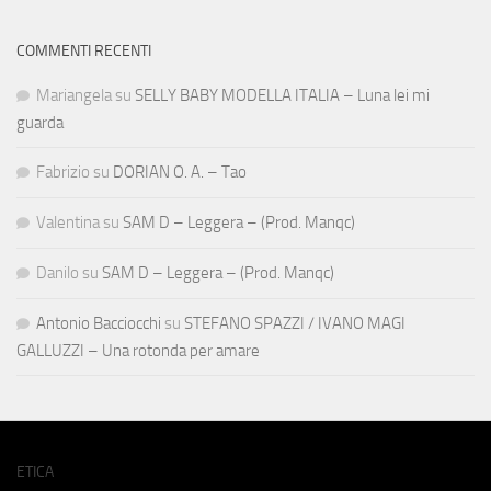
COMMENTI RECENTI
Mariangela
su
SELLY BABY MODELLA ITALIA – Luna lei mi
guarda
Fabrizio
su
DORIAN O. A. – Tao
Valentina
su
SAM D – Leggera – (Prod. Manqc)
Danilo
su
SAM D – Leggera – (Prod. Manqc)
Antonio Bacciocchi
su
STEFANO SPAZZI / IVANO MAGI
GALLUZZI – Una rotonda per amare
ETICA