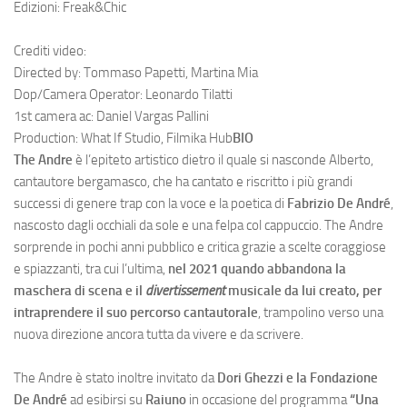
Edizioni: Freak&Chic
Crediti video:
Directed by: Tommaso Papetti, Martina Mia
Dop/Camera Operator: Leonardo Tilatti
1st camera ac: Daniel Vargas Pallini
Production: What If Studio, Filmika Hub
BIO
The Andre
è l’epiteto artistico dietro il quale si nasconde Alberto,
cantautore bergamasco, che ha cantato e riscritto i più grandi
successi di genere trap con la voce e la poetica di
Fabrizio De André
,
nascosto dagli occhiali da sole e una felpa col cappuccio. The Andre
sorprende in pochi anni pubblico e critica grazie a scelte coraggiose
e spiazzanti, tra cui l’ultima,
nel 2021 quando abbandona la
maschera di scena e il
divertissement
musicale da lui creato, per
intraprendere il suo percorso cantautorale
, trampolino verso una
nuova direzione ancora tutta da vivere e da scrivere.
The Andre è stato inoltre invitato da
Dori Ghezzi e la Fondazione
De André
ad esibirsi su
Raiuno
in occasione del programma
“Una