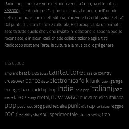
RadioCoop, musica e voce dei punti vendita Coop, ha ottenuto la
SA8000
diventando così "la prima azienda al mondo, nell'ambito
della comunicazione e dell'editoria, a ricevere la Certificazione etica".
Dal punto di vista artistico e culturale, Radiocoop vanta un primato:
ascolta tutto quello che viene inviato in redazione, e appena può, lo
recensisce, e in alcuni casi, chiede collaborazione agli artisti.
Radiocoop sostiene l'arte, la cultura e la musica di ogni genere.
TAG CLOUD
cantautore
blues
beat
country
ambient
classica
bossa
elettronica
dance
folk
funk
crossover
garage
fusion
disco
indie
italiani
jazz
hip hop
Grunge;
hard rock
indie pop
new wave
metal;
nuova musica italiana
laPOP
lounge
kimura
pop
punk
rap
psichedelia
reggae
prog
post rock
r&b
rap italiano
rock
soul
sperimentale
trap
stoner
ska
swing
rockabilly