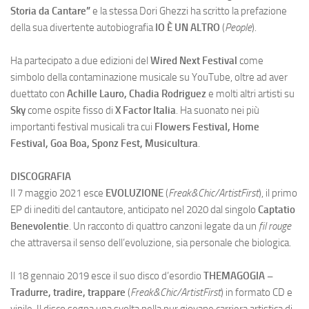
Storia da Cantare”
e la stessa Dori Ghezzi ha scritto la prefazione
della sua divertente autobiografia
IO È UN ALTRO
(
People
).
Ha partecipato a due edizioni del
Wired Next Festival
come
simbolo della contaminazione musicale su YouTube, oltre ad aver
duettato con
Achille Lauro, Chadia Rodriguez
e molti altri artisti su
Sky
come ospite fisso di
X Factor Italia
. Ha suonato nei più
importanti festival musicali tra cui
Flowers Festival, Home
Festival, Goa Boa, Sponz Fest, Musicultura
.
DISCOGRAFIA
Il 7 maggio 2021 esce
EVOLUZIONE
(
Freak&Chic/ArtistFirst
), il primo
EP di inediti del cantautore, anticipato nel 2020 dal singolo
Captatio
Benevolentie
. Un racconto di quattro canzoni legate da un
fil rouge
che attraversa il senso dell’evoluzione, sia personale che biologica.
Il 18 gennaio 2019 esce il suo disco d’esordio
THEMAGOGIA –
Tradurre, tradire, trappare
(
Freak&Chic/ArtistFirst
) in formato CD e
vinile. Il disco segna una svolta nella pur giovane carriera artistica di