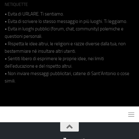
NETIQUETTE
• Evita di URLARE. Ti sentiamo.
• Evita di scrivere lo stesso messaggio in più luoghi. Ti leggiamo.
• Evita in luoghi pubblici (forum, chat, community) polemiche e
questioni personali.
• Rispetta le idee altrui, le religioni e razze diverse dalla tua, non
bestemmiare né insultare altri utenti.
• Sentiti libero di esprimere le proprie idee, nei limiti
dell'educazione e del rispetto altrui.
• Non inviare messaggi pubblicitari, catene di Sant'Antonio o cose
simili.