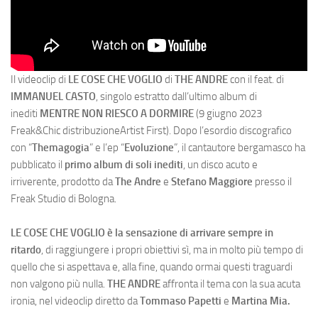
Il videoclip di
LE COSE CHE VOGLIO
di
THE ANDRE
con il feat. di
IMMANUEL CASTO
, singolo estratto dall’ultimo album di
inediti
MENTRE NON RIESCO A DORMIRE
(9 giugno 2023
Freak&Chic distribuzioneArtist First). Dopo l’esordio discografico
con “
Themagogia
” e l’ep “
Evoluzione
”, il cantautore bergamasco ha
pubblicato il
primo album di soli inediti
, un disco acuto e
irriverente, prodotto da
The Andre
e
Stefano Maggiore
presso il
Freak Studio di Bologna.
LE COSE CHE VOGLIO è la sensazione di arrivare sempre in
ritardo
, di raggiungere i propri obiettivi sì, ma in molto più tempo di
quello che si aspettava e, alla fine, quando ormai questi traguardi
non valgono più nulla.
THE ANDRE
affronta il tema con la sua acuta
ironia, nel videoclip diretto da
Tommaso Papetti
e
Martina Mia.