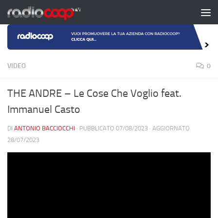
Salta al contenuto
VIDEO
0
THE ANDRE – Le Cose Che Voglio feat.
Immanuel Casto
DI
ANTONIO BACCIOCCHI
· PUBBLICATO
07/08/2023
· AGGIORNATO
28/07/2023