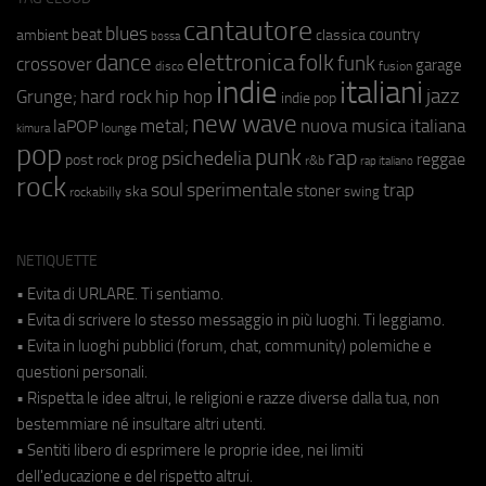
cantautore
blues
beat
country
ambient
classica
bossa
elettronica
dance
folk
funk
crossover
garage
fusion
disco
indie
italiani
jazz
hip hop
Grunge;
hard rock
indie pop
new wave
metal;
nuova musica italiana
laPOP
lounge
kimura
pop
punk
rap
psichedelia
reggae
prog
post rock
r&b
rap italiano
rock
soul
sperimentale
trap
stoner
ska
swing
rockabilly
NETIQUETTE
• Evita di URLARE. Ti sentiamo.
• Evita di scrivere lo stesso messaggio in più luoghi. Ti leggiamo.
• Evita in luoghi pubblici (forum, chat, community) polemiche e
questioni personali.
• Rispetta le idee altrui, le religioni e razze diverse dalla tua, non
bestemmiare né insultare altri utenti.
• Sentiti libero di esprimere le proprie idee, nei limiti
dell'educazione e del rispetto altrui.