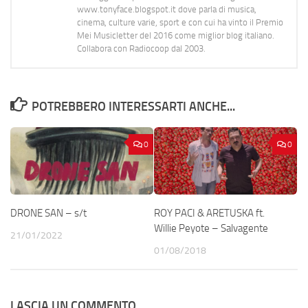
www.tonyface.blogspot.it dove parla di musica,
cinema, culture varie, sport e con cui ha vinto il Premio
Mei Musicletter del 2016 come miglior blog italiano.
Collabora con Radiocoop dal 2003.
POTREBBERO INTERESSARTI ANCHE...
0
0
DRONE SAN – s/t
ROY PACI & ARETUSKA ft.
Willie Peyote – Salvagente
21/01/2022
01/08/2018
LASCIA UN COMMENTO