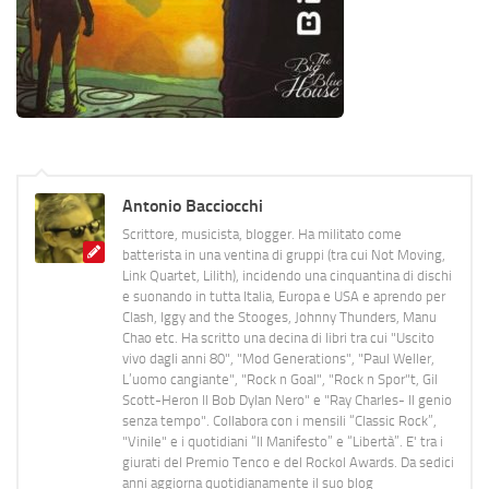
Antonio Bacciocchi
Scrittore, musicista, blogger. Ha militato come
batterista in una ventina di gruppi (tra cui Not Moving,
Link Quartet, Lilith), incidendo una cinquantina di dischi
e suonando in tutta Italia, Europa e USA e aprendo per
Clash, Iggy and the Stooges, Johnny Thunders, Manu
Chao etc. Ha scritto una decina di libri tra cui "Uscito
vivo dagli anni 80", "Mod Generations", "Paul Weller,
L’uomo cangiante", "Rock n Goal", "Rock n Spor"t, Gil
Scott-Heron Il Bob Dylan Nero" e "Ray Charles- Il genio
senza tempo". Collabora con i mensili “Classic Rock”,
"Vinile" e i quotidiani “Il Manifesto” e “Libertà”. E' tra i
giurati del Premio Tenco e del Rockol Awards. Da sedici
anni aggiorna quotidianamente il suo blog