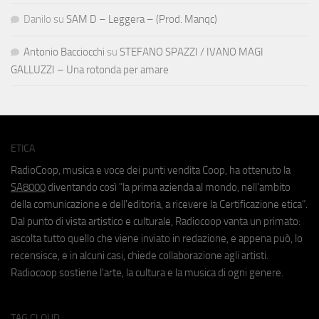
Danilo
su
SAM D – Leggera – (Prod. Manqc)
Antonio Bacciocchi
su
STEFANO SPAZZI / IVANO MAGI
GALLUZZI – Una rotonda per amare
ETICA
RadioCoop, musica e voce dei punti vendita Coop, ha ottenuto la
SA8000
diventando così "la prima azienda al mondo, nell'ambito
della comunicazione e dell'editoria, a ricevere la Certificazione etica".
Dal punto di vista artistico e culturale, Radiocoop vanta un primato:
ascolta tutto quello che viene inviato in redazione, e appena può, lo
recensisce, e in alcuni casi, chiede collaborazione agli artisti.
Radiocoop sostiene l'arte, la cultura e la musica di ogni genere.
TAG CLOUD