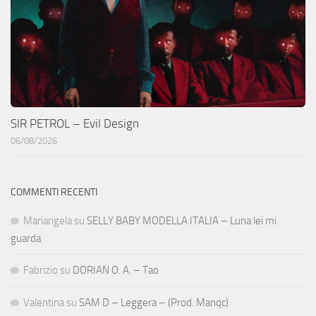
SIR PETROL – Evil Design
06/08/2026
COMMENTI RECENTI
Mariangela
su
SELLY BABY MODELLA ITALIA – Luna lei mi
guarda
Fabrizio
su
DORIAN O. A. – Tao
Valentina
su
SAM D – Leggera – (Prod. Manqc)