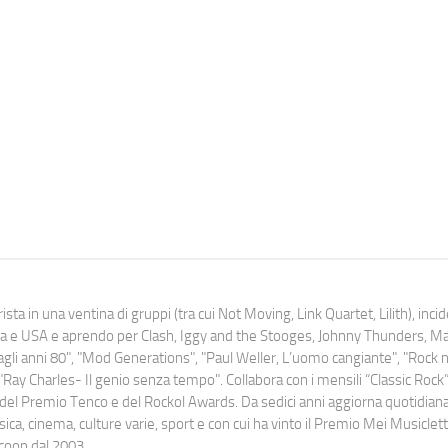
ista in una ventina di gruppi (tra cui Not Moving, Link Quartet, Lilith), inc
uropa e USA e aprendo per Clash, Iggy and the Stooges, Johnny Thunders, 
o dagli anni 80", "Mod Generations", "Paul Weller, L’uomo cangiante", "Rock n
Ray Charles- Il genio senza tempo". Collabora con i mensili “Classic Rock”,
urati del Premio Tenco e del Rockol Awards. Da sedici anni aggiorna quotidia
a, cinema, culture varie, sport e con cui ha vinto il Premio Mei Musiclett
ocoop dal 2003.