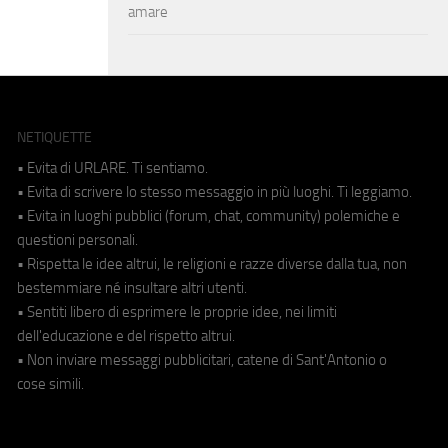
amare
NETIQUETTE
• Evita di URLARE. Ti sentiamo.
• Evita di scrivere lo stesso messaggio in più luoghi. Ti leggiamo.
• Evita in luoghi pubblici (forum, chat, community) polemiche e
questioni personali.
• Rispetta le idee altrui, le religioni e razze diverse dalla tua, non
bestemmiare né insultare altri utenti.
• Sentiti libero di esprimere le proprie idee, nei limiti
dell'educazione e del rispetto altrui.
• Non inviare messaggi pubblicitari, catene di Sant'Antonio o
cose simili.