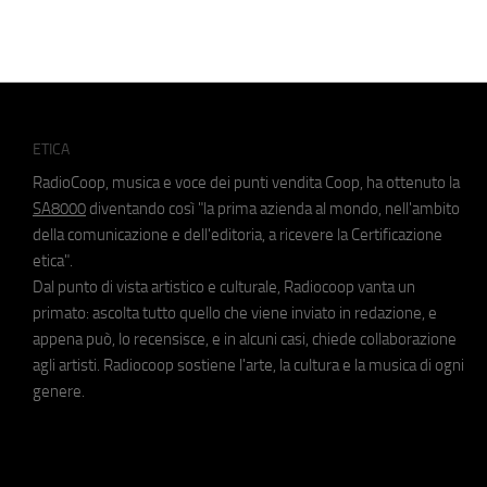
ETICA
RadioCoop, musica e voce dei punti vendita Coop, ha ottenuto la
SA8000
diventando così "la prima azienda al mondo, nell'ambito
della comunicazione e dell'editoria, a ricevere la Certificazione
etica".
Dal punto di vista artistico e culturale, Radiocoop vanta un
primato: ascolta tutto quello che viene inviato in redazione, e
appena può, lo recensisce, e in alcuni casi, chiede collaborazione
agli artisti. Radiocoop sostiene l'arte, la cultura e la musica di ogni
genere.