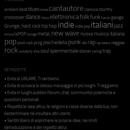
cantautore
blues
beat
country
ambient
classica
bossa
elettronica
dance
folk
funk
crossover
garage
fusion
disco
indie
italiani
jazz
hip hop
Grunge;
hard rock
indie pop
new wave
metal;
nuova musica italiana
laPOP
lounge
kimura
pop
punk
rap
psichedelia
reggae
prog
post rock
r&b
rap italiano
rock
soul
sperimentale
trap
stoner
ska
swing
rockabilly
NETIQUETTE
• Evita di URLARE. Ti sentiamo.
• Evita di scrivere lo stesso messaggio in più luoghi. Ti leggiamo.
• Evita in luoghi pubblici (forum, chat, community) polemiche e
questioni personali.
• Rispetta le idee altrui, le religioni e razze diverse dalla tua, non
bestemmiare né insultare altri utenti.
• Sentiti libero di esprimere le proprie idee, nei limiti
dell'educazione e del rispetto altrui.