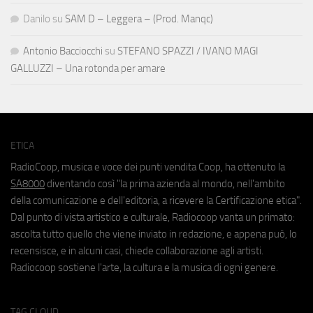
Danilo
su
SAM D – Leggera – (Prod. Manqc)
Antonio Bacciocchi
su
STEFANO SPAZZI / IVANO MAGI
GALLUZZI – Una rotonda per amare
ETICA
RadioCoop, musica e voce dei punti vendita Coop, ha ottenuto la
SA8000
diventando così "la prima azienda al mondo, nell'ambito
della comunicazione e dell'editoria, a ricevere la Certificazione etica".
Dal punto di vista artistico e culturale, Radiocoop vanta un primato:
ascolta tutto quello che viene inviato in redazione, e appena può, lo
recensisce, e in alcuni casi, chiede collaborazione agli artisti.
Radiocoop sostiene l'arte, la cultura e la musica di ogni genere.
TAG CLOUD