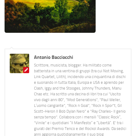
Antonio Bacciocchi
Scrittore, musicista, blogger. Ha militato come
batterista in una ventina di gruppi (tra cui Not Moving,
Link Quartet, Lilith), incidendo una cinquantina di dischi
e suonando in tutta Italia, Europa e USA e aprendo per
Clash, Iggy and the Stooges, Johnny Thunders, Manu
Chao etc. Ha scritto una decina di libri tra cui "Uscito
vivo dagli anni 80", "Mod Generations", "Paul Weller,
L’uomo cangiante", "Rock n Goal", "Rock n Spor"t, Gil
Scott-Heron Il Bob Dylan Nero" e "Ray Charles- Il genio
senza tempo". Collabora con i mensili “Classic Rock”,
"Vinile" e i quotidiani “Il Manifesto” e “Libertà”. E' tra i
giurati del Premio Tenco e del Rockol Awards. Da sedici
anni aggiorna quotidianamente il suo blog