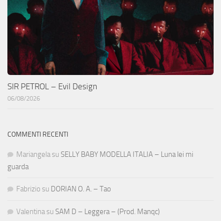
SIR PETROL – Evil Design
06/08/2026
COMMENTI RECENTI
Mariangela
su
SELLY BABY MODELLA ITALIA – Luna lei mi
guarda
Fabrizio
su
DORIAN O. A. – Tao
Valentina
su
SAM D – Leggera – (Prod. Manqc)