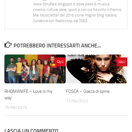
www.tonyface.blogspot.it dove parla di musica,
cinema, culture varie, sport e con cui ha vinto il Premio
Mei Musicletter del 2016 come miglior blog italiano.
Collabora con Radiocoop dal 2003.
POTREBBERO INTERESSARTI ANCHE...
0
0
RHOMANIFE – Love is my
FOSCA – Giacca di spine
way
12/04/2022
15/06/2019
LASCIA UN COMMENTO