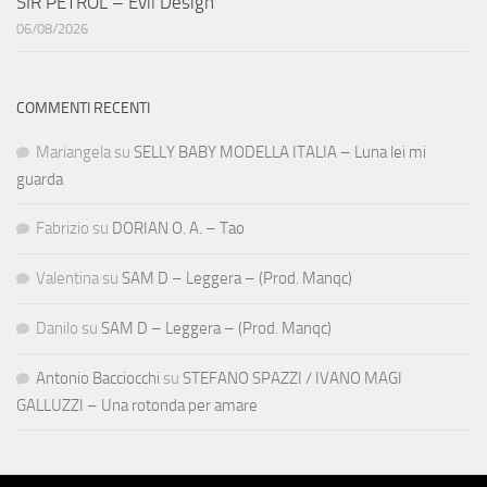
SIR PETROL – Evil Design
06/08/2026
COMMENTI RECENTI
Mariangela
su
SELLY BABY MODELLA ITALIA – Luna lei mi
guarda
Fabrizio
su
DORIAN O. A. – Tao
Valentina
su
SAM D – Leggera – (Prod. Manqc)
Danilo
su
SAM D – Leggera – (Prod. Manqc)
Antonio Bacciocchi
su
STEFANO SPAZZI / IVANO MAGI
GALLUZZI – Una rotonda per amare