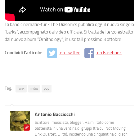
La band cinematic-funk The Diasonics pubblica oggi il nuovo singolo
“Larks”, accompagnato dal video ufficiale. Si tratta del terzo estratto
dal nuovo album “Ornithology”, in uscita il prossimo 3 ottobre.
Condividi l'articolo:
on Twitter
on Facebook
Tag:
funk
indie
pop
Antonio Bacciocchi
Scrittore, musicista, blogger. Ha militato come
batterista in una ventina di gruppi (tra cui Not Moving,
Link Quartet, Lilith), incidendo una cinquantina di dischi