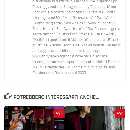
e suonando in tutta Italia, Europa e USA e aprendo per
Clash, Iggy and the Stooges, Johnny Thunders, Manu
Chao etc. Ha scritto una decina di libri tra cui "Uscito
vivo dagli anni 80", "Mod Generations", "Paul Weller,
L’uomo cangiante", "Rock n Goal", "Rock n Spor"t, Gil
Scott-Heron Il Bob Dylan Nero" e "Ray Charles- Il genio
senza tempo". Collabora con i mensili “Classic Rock”,
"Vinile" e i quotidiani “Il Manifesto” e “Libertà”. E' tra i
giurati del Premio Tenco e del Rockol Awards. Da sedici
anni aggiorna quotidianamente il suo blog
www.tonyface.blogspot.it dove parla di musica,
cinema, culture varie, sport e con cui ha vinto il Premio
Mei Musicletter del 2016 come miglior blog italiano.
Collabora con Radiocoop dal 2003.
POTREBBERO INTERESSARTI ANCHE...
0
0