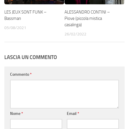
LES JEUX SONT FUNK –
ALESSANDRO CONTINI –
Bassman
Piove (piccola mistica
casalinga)
05/08/2021
26/02/2022
LASCIA UN COMMENTO
Commento
*
Nome
*
Email
*