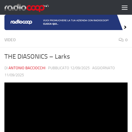
Salta al contenuto
VIDEO
0
THE DIASONICS – Larks
DI
ANTONIO BACCIOCCHI
· PUBBLICATO
12/09/2025
· AGGIORNATO
11/09/2025