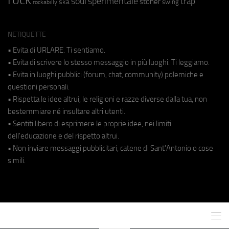
soul
sperimentale
trap
stoner
ska
swing
rockabilly
NETIQUETTE
• Evita di URLARE. Ti sentiamo.
• Evita di scrivere lo stesso messaggio in più luoghi. Ti leggiamo.
• Evita in luoghi pubblici (forum, chat, community) polemiche e
questioni personali.
• Rispetta le idee altrui, le religioni e razze diverse dalla tua, non
bestemmiare né insultare altri utenti.
• Sentiti libero di esprimere le proprie idee, nei limiti
dell'educazione e del rispetto altrui.
• Non inviare messaggi pubblicitari, catene di Sant'Antonio o cose
simili.