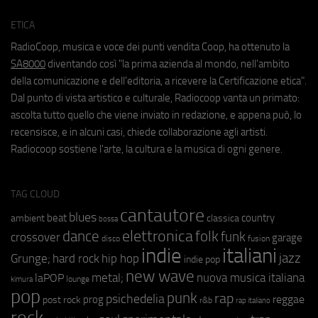
ETICA
RadioCoop, musica e voce dei punti vendita Coop, ha ottenuto la
SA8000
diventando così "la prima azienda al mondo, nell'ambito
della comunicazione e dell'editoria, a ricevere la Certificazione etica".
Dal punto di vista artistico e culturale, Radiocoop vanta un primato:
ascolta tutto quello che viene inviato in redazione, e appena può, lo
recensisce, e in alcuni casi, chiede collaborazione agli artisti.
Radiocoop sostiene l'arte, la cultura e la musica di ogni genere.
TAG CLOUD
cantautore
blues
beat
country
ambient
classica
bossa
elettronica
dance
folk
funk
crossover
garage
fusion
disco
indie
italiani
jazz
hip hop
Grunge;
hard rock
indie pop
new wave
metal;
nuova musica italiana
laPOP
lounge
kimura
pop
punk
rap
psichedelia
reggae
prog
post rock
r&b
rap italiano
rock