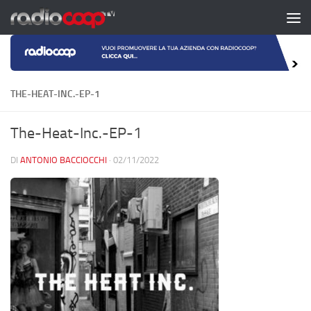
Salta al contenuto
THE-HEAT-INC.-EP-1
The-Heat-Inc.-EP-1
DI
ANTONIO BACCIOCCHI
·
02/11/2022