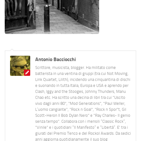
Antonio Bacciocchi
Scrittore, musicista, blogger. Ha militato come
batterista in una ventina di gruppi (tra cui Not Moving,
Link Quartet, Lilith), incidendo una cinquantina di dischi
e suonando in tutta Italia, Europa e USA e aprendo per
Clash, Iggy and the Stooges, Johnny Thunders, Manu
Chao etc. Ha scritto una decina di libri tra cui "Uscito
vivo dagli anni 80", "Mod Generations", "Paul Weller,
L’uomo cangiante", "Rock n Goal", "Rock n Spor"t, Gil
Scott-Heron Il Bob Dylan Nero" e "Ray Charles- Il genio
senza tempo". Collabora con i mensili “Classic Rock”,
"Vinile" e i quotidiani “Il Manifesto” e “Libertà”. E' tra i
giurati del Premio Tenco e del Rockol Awards. Da sedici
anni aggiorna quotidianamente il suo blog