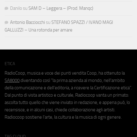
Danilo
su
SAM D – Leggera – (Prod. Manqc)
Antonio Bacciocchi
su
STEFANO SPAZZI / IVANO MAGI
GALLUZZI – Una rotonda per amare
ETICA
RadioCoop, musica e voce dei punti vendita Coop, ha ottenuto la
SA8000
diventando così "la prima azienda al mondo, nell'ambito
della comunicazione e dell'editoria, a ricevere la Certificazione etica".
Dal punto di vista artistico e culturale, Radiocoop vanta un primato:
ascolta tutto quello che viene inviato in redazione, e appena può, lo
recensisce, e in alcuni casi, chiede collaborazione agli artisti.
Radiocoop sostiene l'arte, la cultura e la musica di ogni genere.
TAG CLOUD