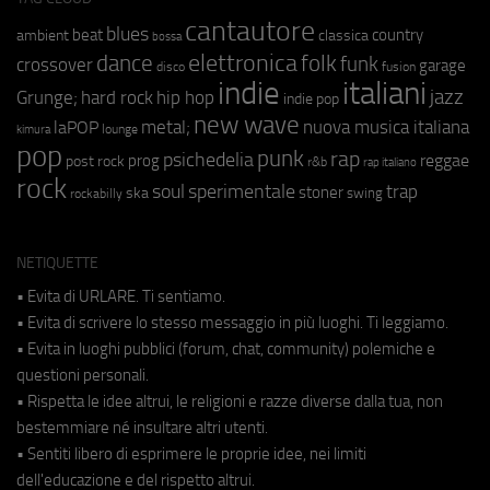
cantautore
blues
beat
country
ambient
classica
bossa
elettronica
dance
folk
funk
crossover
garage
fusion
disco
indie
italiani
jazz
hip hop
Grunge;
hard rock
indie pop
new wave
metal;
nuova musica italiana
laPOP
lounge
kimura
pop
punk
rap
psichedelia
reggae
prog
post rock
r&b
rap italiano
rock
soul
sperimentale
trap
stoner
ska
swing
rockabilly
NETIQUETTE
• Evita di URLARE. Ti sentiamo.
• Evita di scrivere lo stesso messaggio in più luoghi. Ti leggiamo.
• Evita in luoghi pubblici (forum, chat, community) polemiche e
questioni personali.
• Rispetta le idee altrui, le religioni e razze diverse dalla tua, non
bestemmiare né insultare altri utenti.
• Sentiti libero di esprimere le proprie idee, nei limiti
dell'educazione e del rispetto altrui.