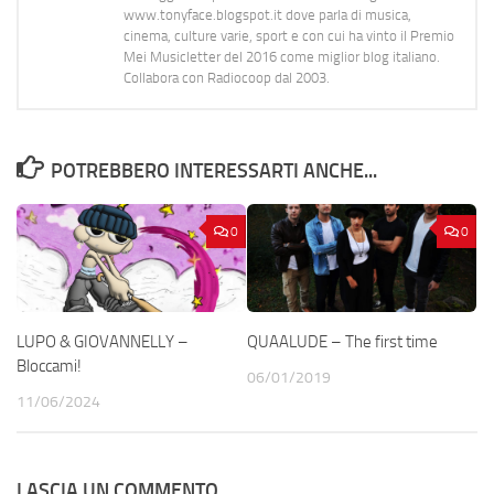
www.tonyface.blogspot.it dove parla di musica,
cinema, culture varie, sport e con cui ha vinto il Premio
Mei Musicletter del 2016 come miglior blog italiano.
Collabora con Radiocoop dal 2003.
POTREBBERO INTERESSARTI ANCHE...
0
0
LUPO & GIOVANNELLY –
QUAALUDE – The first time
Bloccami!
06/01/2019
11/06/2024
LASCIA UN COMMENTO