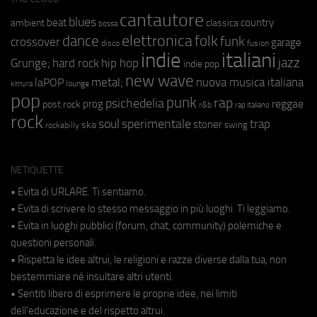
cantautore
blues
beat
country
ambient
classica
bossa
elettronica
dance
folk
funk
crossover
garage
fusion
disco
indie
italiani
jazz
hip hop
Grunge;
hard rock
indie pop
new wave
metal;
nuova musica italiana
laPOP
lounge
kimura
pop
punk
rap
psichedelia
reggae
prog
post rock
r&b
rap italiano
rock
soul
sperimentale
trap
stoner
ska
swing
rockabilly
NETIQUETTE
• Evita di URLARE. Ti sentiamo.
• Evita di scrivere lo stesso messaggio in più luoghi. Ti leggiamo.
• Evita in luoghi pubblici (forum, chat, community) polemiche e
questioni personali.
• Rispetta le idee altrui, le religioni e razze diverse dalla tua, non
bestemmiare né insultare altri utenti.
• Sentiti libero di esprimere le proprie idee, nei limiti
dell'educazione e del rispetto altrui.