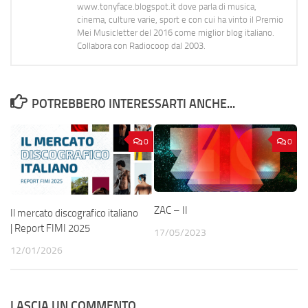
www.tonyface.blogspot.it dove parla di musica,
cinema, culture varie, sport e con cui ha vinto il Premio
Mei Musicletter del 2016 come miglior blog italiano.
Collabora con Radiocoop dal 2003.
POTREBBERO INTERESSARTI ANCHE...
0
0
ZAC – II
Il mercato discografico italiano
| Report FIMI 2025
17/05/2023
12/01/2026
LASCIA UN COMMENTO