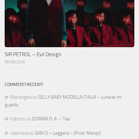
SIR PETROL – Evil Design
06/08/2026
COMMENTI RECENTI
Mariangela
su
SELLY BABY MODELLA ITALIA – Luna lei mi
guarda
Fabrizio
su
DORIAN O. A. – Tao
Valentina
su
SAM D – Leggera – (Prod. Manqc)