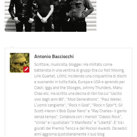
Antonio Bacciocchi
Scrittore, musicista, blogger. Ha militato come
batterista in una ventina di gruppi (tra cui Not Moving,
Link Quartet, Lilith), incidendo una cinquantina di dischi
e suonando in tutta Italia, Europa e USA e aprendo per
Clash, Iggy and the Stooges, Johnny Thunders, Manu
Chao etc. Ha scritto una decina di libri tra cui "Uscito
vivo dagli anni 80", "Mod Generations", "Paul Weller,
L’uomo cangiante", "Rock n Goal", "Rock n Spor"t, Gil
Scott-Heron Il Bob Dylan Nero" e "Ray Charles- Il genio
senza tempo". Collabora con i mensili “Classic Rock”,
"Vinile" e i quotidiani “Il Manifesto” e “Libertà”. E' tra i
giurati del Premio Tenco e del Rockol Awards. Da sedici
anni aggiorna quotidianamente il suo blog