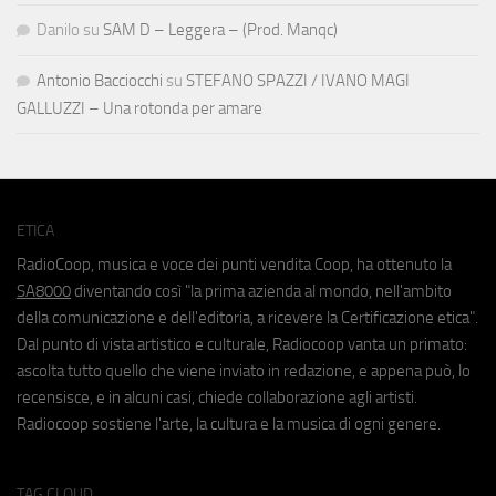
Danilo
su
SAM D – Leggera – (Prod. Manqc)
Antonio Bacciocchi
su
STEFANO SPAZZI / IVANO MAGI
GALLUZZI – Una rotonda per amare
ETICA
RadioCoop, musica e voce dei punti vendita Coop, ha ottenuto la
SA8000
diventando così "la prima azienda al mondo, nell'ambito
della comunicazione e dell'editoria, a ricevere la Certificazione etica".
Dal punto di vista artistico e culturale, Radiocoop vanta un primato:
ascolta tutto quello che viene inviato in redazione, e appena può, lo
recensisce, e in alcuni casi, chiede collaborazione agli artisti.
Radiocoop sostiene l'arte, la cultura e la musica di ogni genere.
TAG CLOUD