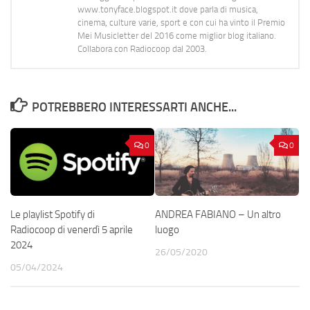
www.tonyface.blogspot.it dove parla di musica,
cinema, culture varie, sport e con cui ha vinto il Premio
Mei Musicletter del 2016 come miglior blog italiano.
Collabora con Radiocoop dal 2003.
POTREBBERO INTERESSARTI ANCHE...
0
0
Le playlist Spotify di
ANDREA FABIANO – Un altro
Radiocoop di venerdì 5 aprile
luogo
2024
26/05/2020
05/04/2024