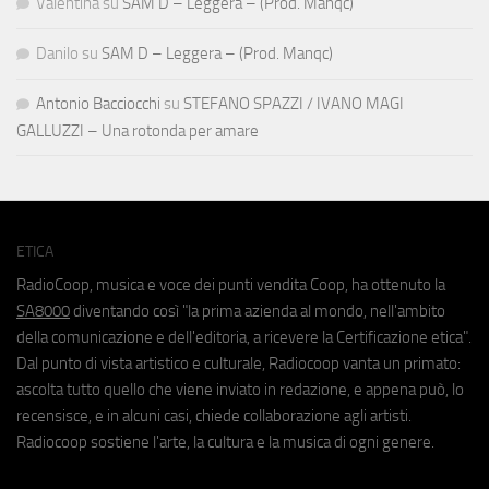
Valentina
su
SAM D – Leggera – (Prod. Manqc)
Danilo
su
SAM D – Leggera – (Prod. Manqc)
Antonio Bacciocchi
su
STEFANO SPAZZI / IVANO MAGI
GALLUZZI – Una rotonda per amare
ETICA
RadioCoop, musica e voce dei punti vendita Coop, ha ottenuto la
SA8000
diventando così "la prima azienda al mondo, nell'ambito
della comunicazione e dell'editoria, a ricevere la Certificazione etica".
Dal punto di vista artistico e culturale, Radiocoop vanta un primato:
ascolta tutto quello che viene inviato in redazione, e appena può, lo
recensisce, e in alcuni casi, chiede collaborazione agli artisti.
Radiocoop sostiene l'arte, la cultura e la musica di ogni genere.