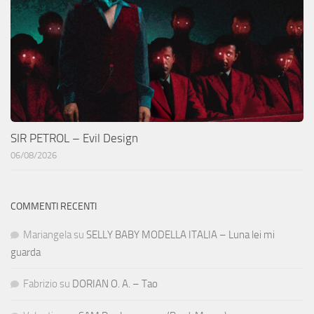
SIR PETROL – Evil Design
06/08/2026
COMMENTI RECENTI
Mariangela
su
SELLY BABY MODELLA ITALIA – Luna lei mi
guarda
Fabrizio
su
DORIAN O. A. – Tao