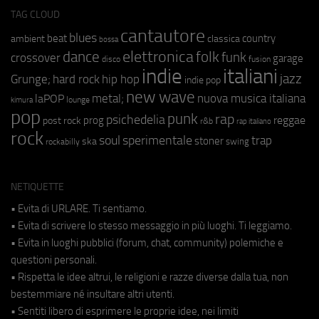
TAG CLOUD
cantautore
blues
beat
country
ambient
classica
bossa
elettronica
dance
folk
funk
crossover
garage
fusion
disco
indie
italiani
jazz
hip hop
Grunge;
hard rock
indie pop
new wave
metal;
nuova musica italiana
laPOP
lounge
kimura
pop
punk
rap
psichedelia
reggae
prog
post rock
r&b
rap italiano
rock
soul
sperimentale
trap
stoner
ska
swing
rockabilly
NETIQUETTE
• Evita di URLARE. Ti sentiamo.
• Evita di scrivere lo stesso messaggio in più luoghi. Ti leggiamo.
• Evita in luoghi pubblici (forum, chat, community) polemiche e
questioni personali.
• Rispetta le idee altrui, le religioni e razze diverse dalla tua, non
bestemmiare né insultare altri utenti.
• Sentiti libero di esprimere le proprie idee, nei limiti