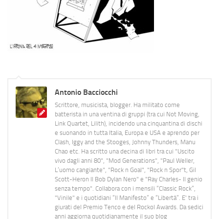
Antonio Bacciocchi
Scrittore, musicista, blogger. Ha militato come
batterista in una ventina di gruppi (tra cui Not Moving,
Link Quartet, Lilith), incidendo una cinquantina di dischi
e suonando in tutta Italia, Europa e USA e aprendo per
Clash, Iggy and the Stooges, Johnny Thunders, Manu
Chao etc. Ha scritto una decina di libri tra cui "Uscito
vivo dagli anni 80", "Mod Generations", "Paul Weller,
L’uomo cangiante", "Rock n Goal", "Rock n Spor"t, Gil
Scott-Heron Il Bob Dylan Nero" e "Ray Charles- Il genio
senza tempo". Collabora con i mensili “Classic Rock”,
"Vinile" e i quotidiani “Il Manifesto” e “Libertà”. E' tra i
giurati del Premio Tenco e del Rockol Awards. Da sedici
anni aggiorna quotidianamente il suo blog