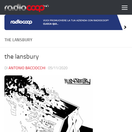
Salta al contenuto
THE LANSBURY
the lansbury
DI
ANTONIO BACCIOCCHI
·
05/11/2020