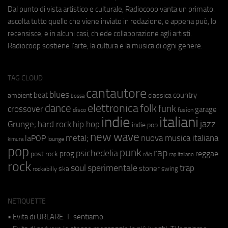
Dal punto di vista artistico e culturale, Radiocoop vanta un primato:
ascolta tutto quello che viene inviato in redazione, e appena può, lo
recensisce, e in alcuni casi, chiede collaborazione agli artisti.
Radiocoop sostiene l'arte, la cultura e la musica di ogni genere.
TAG CLOUD
cantautore
blues
beat
country
ambient
classica
bossa
elettronica
dance
folk
funk
crossover
garage
fusion
disco
indie
italiani
jazz
hip hop
Grunge;
hard rock
indie pop
new wave
metal;
nuova musica italiana
laPOP
lounge
kimura
pop
punk
rap
psichedelia
reggae
prog
post rock
r&b
rap italiano
rock
soul
sperimentale
trap
stoner
ska
swing
rockabilly
NETIQUETTE
• Evita di URLARE. Ti sentiamo.