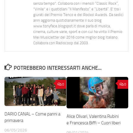
senza tempo". Collabora con i mensili “Classic Rock”,
"Vinile" e i quotidiani “Il Manifesto” e “Libertà”. E' tra i
giurati del Premio Tenco e del Rockol Awards. Da sedici
anni aggiorna quotidianamente il suo blog
www.tonyface.blogspot.it dove parla di musica,
cinema, culture varie, sport e con cui ha vinto il Premio
Mei Musicletter del 2016 come miglior blog italiano.
Collabora con Radiocoop dal 2003.
POTREBBERO INTERESSARTI ANCHE...
0
0
DARIO CANAL – Come panni a
Alice Olivari, Valentina Rubini
primavera
e Francesca Biffi – Cuori liberi
06/05/2026
06/01/2024