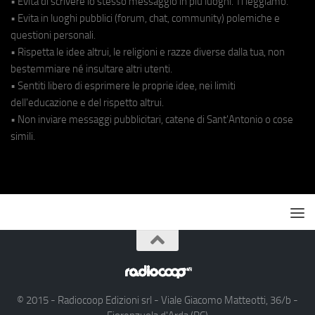
• Evita di scrivere lo stesso messaggio in più luoghi. Ti leggiamo.
• Evita in luoghi pubblici (forum, chat, community) polemiche e
questioni personali.
• Rispetta le idee altrui, le religioni e razze diverse dalla tua, non
bestemmiare né insultare altri utenti.
• Sentiti libero di esprimere le proprie idee, nei limiti
dell'educazione e del rispetto altrui.
• Non inviare messaggi pubblicitari, catene di Sant'Antonio o cose
simili.
© 2015 - Radiocoop Edizioni srl - Viale Giacomo Matteotti, 36/b -