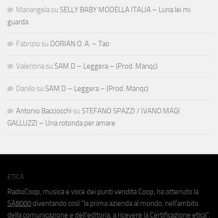
Mariangela
su
SELLY BABY MODELLA ITALIA – Luna lei mi
guarda
Fabrizio
su
DORIAN O. A. – Tao
Valentina
su
SAM D – Leggera – (Prod. Manqc)
Danilo
su
SAM D – Leggera – (Prod. Manqc)
Antonio Bacciocchi
su
STEFANO SPAZZI / IVANO MAGI
GALLUZZI – Una rotonda per amare
ETICA
RadioCoop, musica e voce dei punti vendita Coop, ha ottenuto la
SA8000
diventando così "la prima azienda al mondo, nell'ambito
della comunicazione e dell'editoria, a ricevere la Certificazione etica".