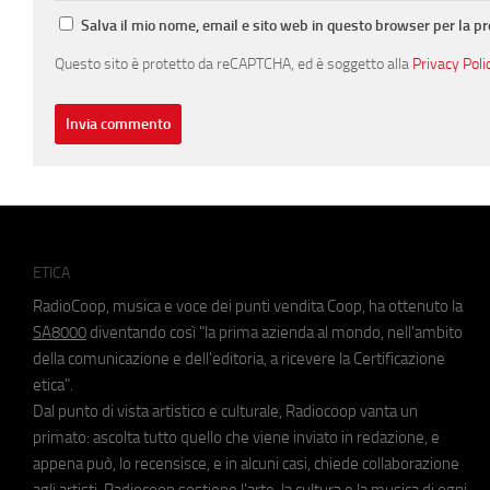
Salva il mio nome, email e sito web in questo browser per la 
Questo sito è protetto da reCAPTCHA, ed è soggetto alla
Privacy Poli
ETICA
RadioCoop, musica e voce dei punti vendita Coop, ha ottenuto la
SA8000
diventando così "la prima azienda al mondo, nell'ambito
della comunicazione e dell'editoria, a ricevere la Certificazione
etica".
Dal punto di vista artistico e culturale, Radiocoop vanta un
primato: ascolta tutto quello che viene inviato in redazione, e
appena può, lo recensisce, e in alcuni casi, chiede collaborazione