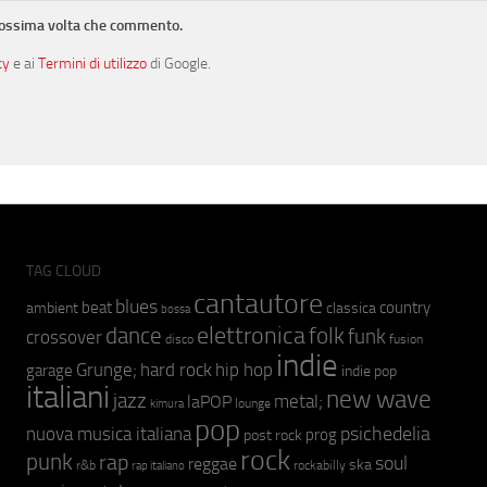
prossima volta che commento.
cy
e ai
Termini di utilizzo
di Google.
TAG CLOUD
cantautore
blues
beat
country
ambient
classica
bossa
elettronica
dance
folk
funk
crossover
fusion
disco
indie
hip hop
Grunge;
hard rock
garage
indie pop
italiani
new wave
jazz
metal;
laPOP
lounge
kimura
pop
psichedelia
nuova musica italiana
prog
post rock
rock
punk
rap
soul
reggae
ska
r&b
rockabilly
rap italiano