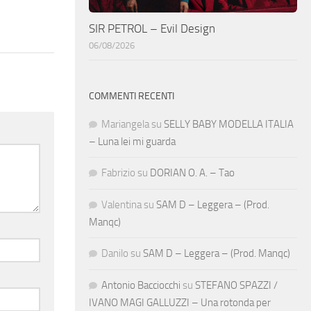
SIR PETROL – Evil Design
06/08/2026
COMMENTI RECENTI
Mariangela
su
SELLY BABY MODELLA ITALIA
– Luna lei mi guarda
Fabrizio
su
DORIAN O. A. – Tao
Valentina
su
SAM D – Leggera – (Prod.
Manqc)
Danilo
su
SAM D – Leggera – (Prod. Manqc)
Antonio Bacciocchi
su
STEFANO SPAZZI /
IVANO MAGI GALLUZZI – Una rotonda per