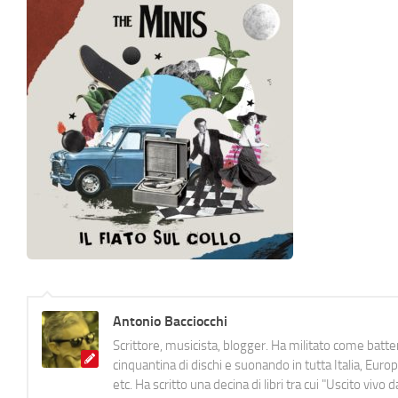
Antonio Bacciocchi
Scrittore, musicista, blogger. Ha militato come batter
cinquantina di dischi e suonando in tutta Italia, E
etc. Ha scritto una decina di libri tra cui "Uscito viv