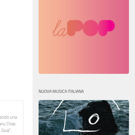
NUOVA MUSICA ITALIANA
idendo una
Manu Chao
 Goal",