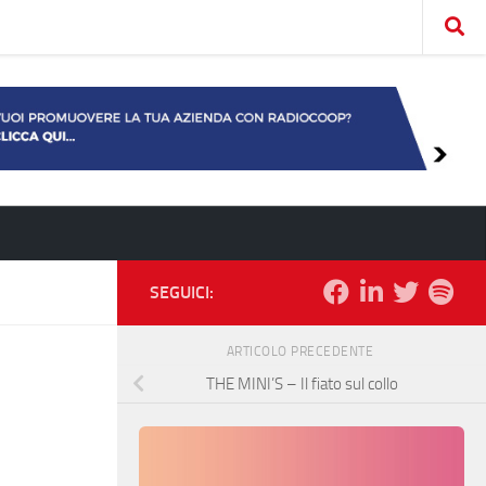
SEGUICI:
ARTICOLO PRECEDENTE
THE MINI’S – Il fiato sul collo