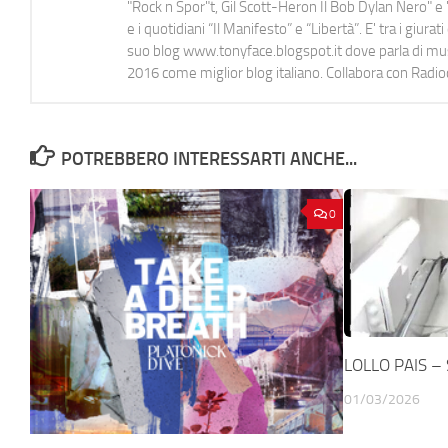
"Rock n Spor"t, Gil Scott-Heron Il Bob Dylan Nero" e "
e i quotidiani “Il Manifesto” e “Libertà”. E' tra i gi
suo blog www.tonyface.blogspot.it dove parla di music
2016 come miglior blog italiano. Collabora con Radi
POTREBBERO INTERESSARTI ANCHE...
0
LOLLO PAIS – 
01/03/2026