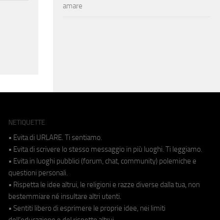
amare
NETIQUETTE
• Evita di URLARE. Ti sentiamo.
• Evita di scrivere lo stesso messaggio in più luoghi. Ti leggiamo.
• Evita in luoghi pubblici (forum, chat, community) polemiche e
questioni personali.
• Rispetta le idee altrui, le religioni e razze diverse dalla tua, non
bestemmiare né insultare altri utenti.
• Sentiti libero di esprimere le proprie idee, nei limiti