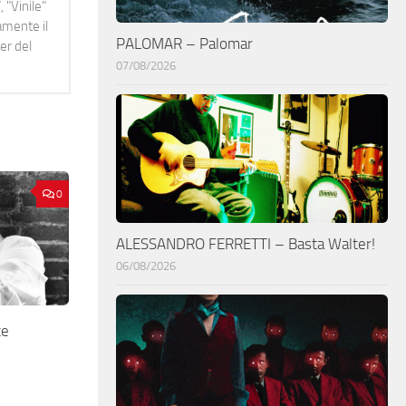
 "Vinile"
namente il
PALOMAR – Palomar
er del
07/08/2026
0
ALESSANDRO FERRETTI – Basta Walter!
06/08/2026
te