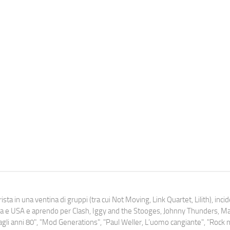
ista in una ventina di gruppi (tra cui Not Moving, Link Quartet, Lilith), inc
uropa e USA e aprendo per Clash, Iggy and the Stooges, Johnny Thunders, 
o dagli anni 80", "Mod Generations", "Paul Weller, L’uomo cangiante", "Rock n