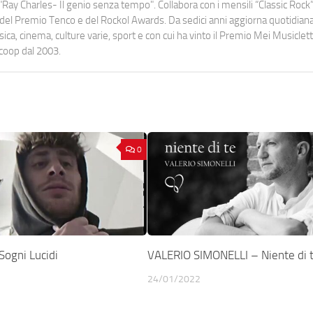
Ray Charles- Il genio senza tempo". Collabora con i mensili “Classic Rock”,
urati del Premio Tenco e del Rockol Awards. Da sedici anni aggiorna quotidia
a, cinema, culture varie, sport e con cui ha vinto il Premio Mei Musiclett
ocoop dal 2003.
0
Sogni Lucidi
VALERIO SIMONELLI – Niente di 
24/01/2022