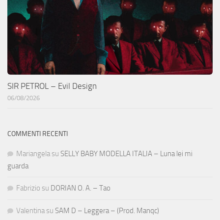
SIR PETROL – Evil Design
06/08/2026
COMMENTI RECENTI
Mariangela
su
SELLY BABY MODELLA ITALIA – Luna lei mi
guarda
Fabrizio
su
DORIAN O. A. – Tao
Valentina
su
SAM D – Leggera – (Prod. Manqc)