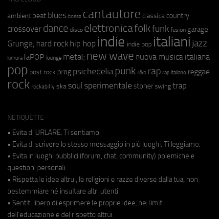
cantautore
blues
beat
country
ambient
classica
bossa
elettronica
dance
folk
funk
crossover
garage
fusion
disco
indie
italiani
jazz
hip hop
Grunge;
hard rock
indie pop
new wave
metal;
nuova musica italiana
laPOP
lounge
kimura
pop
punk
rap
psichedelia
reggae
prog
post rock
r&b
rap italiano
rock
soul
sperimentale
trap
stoner
ska
swing
rockabilly
NETIQUETTE
• Evita di URLARE. Ti sentiamo.
• Evita di scrivere lo stesso messaggio in più luoghi. Ti leggiamo.
• Evita in luoghi pubblici (forum, chat, community) polemiche e
questioni personali.
• Rispetta le idee altrui, le religioni e razze diverse dalla tua, non
bestemmiare né insultare altri utenti.
• Sentiti libero di esprimere le proprie idee, nei limiti
dell'educazione e del rispetto altrui.