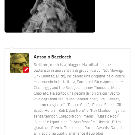
Antonio Bacciocchi
Scrittore, musicista, blogger. Ha militato come
batterista in una ventina di gruppi (tra cui Not Moving,
Link Quartet, Lilith), incidendo una cinquantina di dischi
e suonando in tutta Italia, Europa e USA e aprendo per
Clash, Iggy and the Stooges, Johnny Thunders, Manu
Chao etc. Ha scritto una decina di libri tra cui "Uscito
vivo dagli anni 80", "Mod Generations", "Paul Weller,
L’uomo cangiante", "Rock n Goal", "Rock n Spor"t, Gil
Scott-Heron Il Bob Dylan Nero" e "Ray Charles- Il genio
senza tempo". Collabora con i mensili “Classic Rock”,
"Vinile" e i quotidiani “Il Manifesto” e “Libertà”. E' tra i
giurati del Premio Tenco e del Rockol Awards. Da sedici
anni aggiorna quotidianamente il suo blog