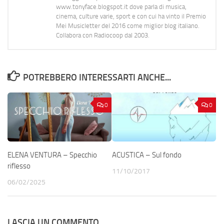
www.tonyface.blogspot.it dove parla di musica,
cinema, culture varie, sport e con cui ha vinto il Premio
Mei Musicletter del 2016 come miglior blog italiano.
Collabora con Radiocoop dal 2003.
POTREBBERO INTERESSARTI ANCHE...
0
0
ELENA VENTURA – Specchio
ACUSTICA – Sul fondo
riflesso
11/10/2017
06/02/2025
LASCIA UN COMMENTO