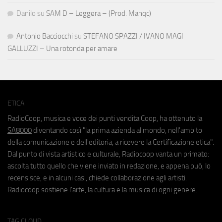
Danilo
su
SAM D – Leggera – (Prod. Manqc)
Antonio Bacciocchi
su
STEFANO SPAZZI / IVANO MAGI
GALLUZZI – Una rotonda per amare
ETICA
RadioCoop, musica e voce dei punti vendita Coop, ha ottenuto la
SA8000
diventando così "la prima azienda al mondo, nell'ambito
della comunicazione e dell'editoria, a ricevere la Certificazione etica".
Dal punto di vista artistico e culturale, Radiocoop vanta un primato:
ascolta tutto quello che viene inviato in redazione, e appena può, lo
recensisce, e in alcuni casi, chiede collaborazione agli artisti.
Radiocoop sostiene l'arte, la cultura e la musica di ogni genere.
TAG CLOUD