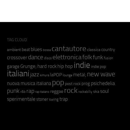
TAG CLOUD
cantautore
blues
beat
country
ambient
classica
bossa
elettronica
dance
folk
funk
crossover
fusion
disco
indie
hip hop
Grunge;
hard rock
garage
indie pop
italiani
new wave
jazz
metal;
laPOP
lounge
kimura
pop
psichedelia
nuova musica italiana
prog
post rock
rock
punk
rap
soul
reggae
ska
r&b
rockabilly
rap italiano
sperimentale
trap
stoner
swing