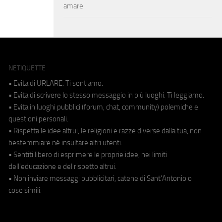
amare
NETIQUETTE
• Evita di URLARE. Ti sentiamo.
• Evita di scrivere lo stesso messaggio in più luoghi. Ti leggiamo.
• Evita in luoghi pubblici (forum, chat, community) polemiche e
questioni personali.
• Rispetta le idee altrui, le religioni e razze diverse dalla tua, non
bestemmiare né insultare altri utenti.
• Sentiti libero di esprimere le proprie idee, nei limiti
dell'educazione e del rispetto altrui.
• Non inviare messaggi pubblicitari, catene di Sant'Antonio o
cose simili.