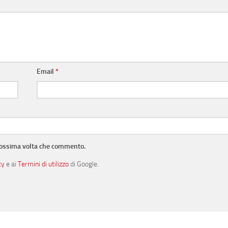
Email
*
prossima volta che commento.
cy
e ai
Termini di utilizzo
di Google.