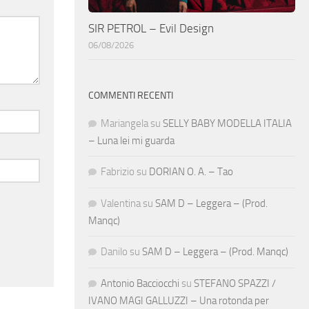
SIR PETROL – Evil Design
06/08/2026
COMMENTI RECENTI
Mariangela
su
SELLY BABY MODELLA ITALIA
– Luna lei mi guarda
Fabrizio
su
DORIAN O. A. – Tao
Valentina
su
SAM D – Leggera – (Prod.
Manqc)
Danilo
su
SAM D – Leggera – (Prod. Manqc)
Antonio Bacciocchi
su
STEFANO SPAZZI /
IVANO MAGI GALLUZZI – Una rotonda per