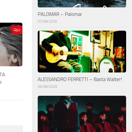
PALOMAR – Palomar
07/08/2026
0
TA
ALESSANDRO FERRETTI – Basta Walter!
i
06/08/2026