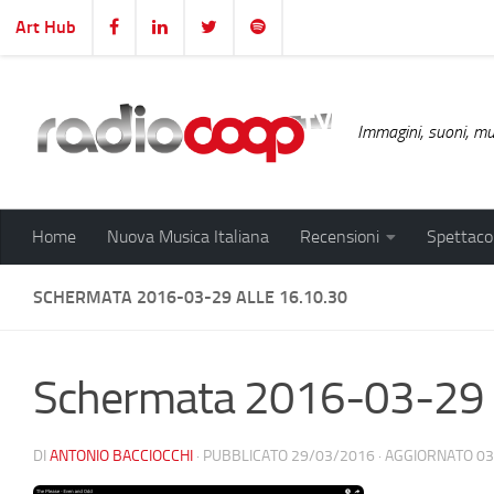
Art Hub
Salta al contenuto
Immagini, suoni, mus
Home
Nuova Musica Italiana
Recensioni
Spettacol
SCHERMATA 2016-03-29 ALLE 16.10.30
Schermata 2016-03-29 a
DI
ANTONIO BACCIOCCHI
· PUBBLICATO
29/03/2016
· AGGIORNATO
03