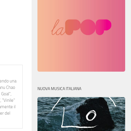
idendo una
Manu Chao
NUOVA MUSICA ITALIANA
 Goal",
 "Vinile"
namente il
er del