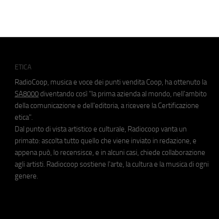
ETICA
RadioCoop, musica e voce dei punti vendita Coop, ha ottenuto la
SA8000
diventando così "la prima azienda al mondo, nell'ambito
della comunicazione e dell'editoria, a ricevere la Certificazione
etica".
Dal punto di vista artistico e culturale, Radiocoop vanta un
primato: ascolta tutto quello che viene inviato in redazione, e
appena può, lo recensisce, e in alcuni casi, chiede collaborazione
agli artisti. Radiocoop sostiene l'arte, la cultura e la musica di ogni
genere.