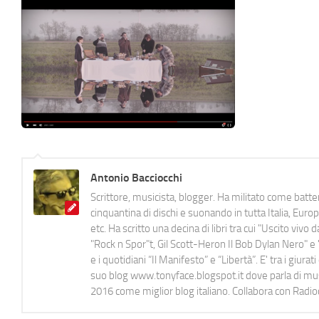
Antonio Bacciocchi
Scrittore, musicista, blogger. Ha militato come batter
cinquantina di dischi e suonando in tutta Italia, E
etc. Ha scritto una decina di libri tra cui "Uscito viv
"Rock n Spor"t, Gil Scott-Heron Il Bob Dylan Nero" e "
e i quotidiani “Il Manifesto” e “Libertà”. E' tra i gi
suo blog www.tonyface.blogspot.it dove parla di music
2016 come miglior blog italiano. Collabora con Radi