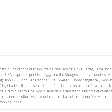
ista in una ventina di gruppi (tra cui Not Moving, Link Quartet, Lilith), inc
uropa e USA e aprendo per Clash, Iggy and the Stooges, Johnny Thunders, 
o dagli anni 80", "Mod Generations", "Paul Weller, L’uomo cangiante", "Rock n
Ray Charles- Il genio senza tempo". Collabora con i mensili “Classic Rock”,
urati del Premio Tenco e del Rockol Awards. Da sedici anni aggiorna quotidia
a, cinema, culture varie, sport e con cui ha vinto il Premio Mei Musiclett
ocoop dal 2003.