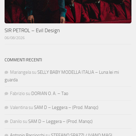
SIR PETROL – Evil Design
06/08/2026
COMMENTI RECENTI
Mariangela
su
SELLY BABY MODELLA ITALIA – Luna lei mi
guarda
Fabrizio
su
DORIAN O. A. – Tao
Valentina
su
SAM D – Leggera – (Prod. Manqc)
Danilo
su
SAM D – Leggera – (Prod. Manqc)
Antonio Bacciocchi
su
STEFANO SPAZZI / IVANO MAGI