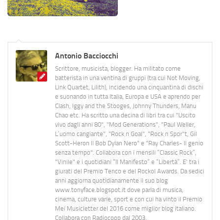
Antonio Bacciocchi
Scrittore, musicista, blogger. Ha militato come
batterista in una ventina di gruppi (tra cui Not Moving,
Link Quartet, Lilith), incidendo una cinquantina di dischi
e suonando in tutta Italia, Europa e USA e aprendo per
Clash, Iggy and the Stooges, Johnny Thunders, Manu
Chao etc. Ha scritto una decina di libri tra cui "Uscito
vivo dagli anni 80", "Mod Generations", "Paul Weller,
L’uomo cangiante", "Rock n Goal", "Rock n Spor"t, Gil
Scott-Heron Il Bob Dylan Nero" e "Ray Charles- Il genio
senza tempo". Collabora con i mensili “Classic Rock”,
"Vinile" e i quotidiani “Il Manifesto” e “Libertà”. E' tra i
giurati del Premio Tenco e del Rockol Awards. Da sedici
anni aggiorna quotidianamente il suo blog
www.tonyface.blogspot.it dove parla di musica,
cinema, culture varie, sport e con cui ha vinto il Premio
Mei Musicletter del 2016 come miglior blog italiano.
Collabora con Radiocoop dal 2003.