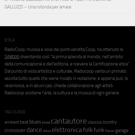
GALLUZZI – Una rotonda per amare
ETICA
RadioCoop, musica e voce dei punti vendita Coop, ha ottenuto la
SA8000
diventando così "la prima azienda al mondo, nell'ambito
della comunicazione e dell'editoria, a ricevere la Certificazione etica".
Dal punto di vista artistico e culturale, Radiocoop vanta un primato:
ascolta tutto quello che viene inviato in redazione, e appena può, lo
recensisce, e in alcuni casi, chiede collaborazione agli artisti.
Radiocoop sostiene l'arte, la cultura e la musica di ogni genere.
TAG CLOUD
cantautore
blues
beat
country
ambient
classica
bossa
elettronica
dance
folk
funk
crossover
garage
fusion
disco