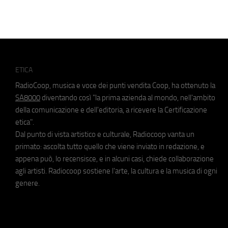
ETICA
RadioCoop, musica e voce dei punti vendita Coop, ha ottenuto la
SA8000
diventando così "la prima azienda al mondo, nell'ambito
della comunicazione e dell'editoria, a ricevere la Certificazione
etica".
Dal punto di vista artistico e culturale, Radiocoop vanta un
primato: ascolta tutto quello che viene inviato in redazione, e
appena può, lo recensisce, e in alcuni casi, chiede collaborazione
agli artisti. Radiocoop sostiene l'arte, la cultura e la musica di ogni
genere.