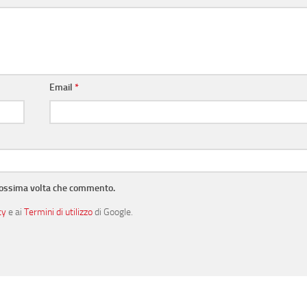
Email
*
prossima volta che commento.
cy
e ai
Termini di utilizzo
di Google.