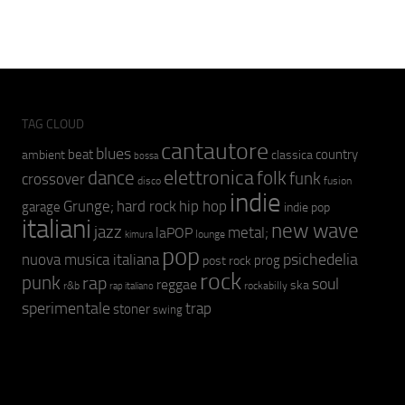
TAG CLOUD
cantautore
blues
beat
country
ambient
classica
bossa
elettronica
dance
folk
funk
crossover
fusion
disco
indie
hip hop
Grunge;
hard rock
garage
indie pop
italiani
new wave
jazz
metal;
laPOP
lounge
kimura
pop
psichedelia
nuova musica italiana
prog
post rock
rock
punk
rap
soul
reggae
ska
r&b
rockabilly
rap italiano
sperimentale
trap
stoner
swing