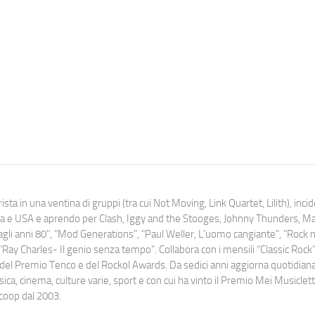
ista in una ventina di gruppi (tra cui Not Moving, Link Quartet, Lilith), inc
uropa e USA e aprendo per Clash, Iggy and the Stooges, Johnny Thunders, 
o dagli anni 80", "Mod Generations", "Paul Weller, L’uomo cangiante", "Rock n
Ray Charles- Il genio senza tempo". Collabora con i mensili “Classic Rock”,
urati del Premio Tenco e del Rockol Awards. Da sedici anni aggiorna quotidia
a, cinema, culture varie, sport e con cui ha vinto il Premio Mei Musiclett
ocoop dal 2003.