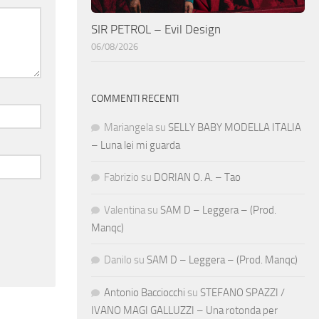
SIR PETROL – Evil Design
06/08/2026
COMMENTI RECENTI
Mariangela
su
SELLY BABY MODELLA ITALIA
– Luna lei mi guarda
Fabrizio
su
DORIAN O. A. – Tao
Valentina
su
SAM D – Leggera – (Prod.
Manqc)
Danilo
su
SAM D – Leggera – (Prod. Manqc)
Antonio Bacciocchi
su
STEFANO SPAZZI /
IVANO MAGI GALLUZZI – Una rotonda per