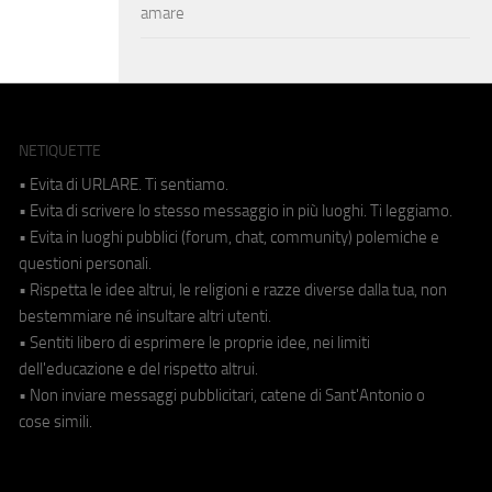
amare
NETIQUETTE
• Evita di URLARE. Ti sentiamo.
• Evita di scrivere lo stesso messaggio in più luoghi. Ti leggiamo.
• Evita in luoghi pubblici (forum, chat, community) polemiche e
questioni personali.
• Rispetta le idee altrui, le religioni e razze diverse dalla tua, non
bestemmiare né insultare altri utenti.
• Sentiti libero di esprimere le proprie idee, nei limiti
dell'educazione e del rispetto altrui.
• Non inviare messaggi pubblicitari, catene di Sant'Antonio o
cose simili.