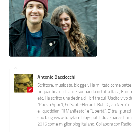
Antonio Bacciocchi
Scrittore, musicista, blogger. Ha militato come batter
cinquantina di dischi e suonando in tutta Italia, E
etc. Ha scritto una decina di libri tra cui "Uscito viv
"Rock n Spor"t, Gil Scott-Heron Il Bob Dylan Nero" e "
e i quotidiani “Il Manifesto” e “Libertà”. E' tra i gi
suo blog www.tonyface.blogspot.it dove parla di music
2016 come miglior blog italiano. Collabora con Radi