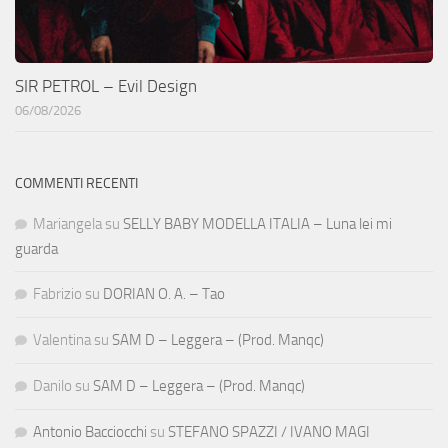
SIR PETROL – Evil Design
06/08/2026
COMMENTI RECENTI
Mariangela
su
SELLY BABY MODELLA ITALIA – Luna lei mi
guarda
Fabrizio
su
DORIAN O. A. – Tao
Valentina
su
SAM D – Leggera – (Prod. Manqc)
Danilo
su
SAM D – Leggera – (Prod. Manqc)
Antonio Bacciocchi
su
STEFANO SPAZZI / IVANO MAGI