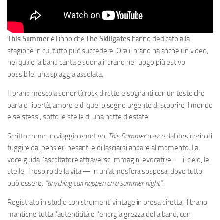
This Summer
è l’inno che
The Skillgates
hanno dedicato alla
stagione in cui tutto può succedere. Ora il brano ha anche un video,
nel quale la band canta e suona il brano nel luogo più estivo
possibile: una spiaggia assolata.
Il brano mescola sonorità rock dirette e sognanti con un testo
che
parla di libertà, amore e di quel bisogno urgente di scoprire il mondo
e se stessi, sotto le stelle di una notte d’estate.
Scritto come un viaggio emotivo,
This Summer
nasce dal desiderio di
fuggire dai pensieri pesanti e di lasciarsi andare al momento. La
voce guida l’ascoltatore attraverso immagini evocative — il cielo, le
stelle, il respiro della vita — in un’atmosfera sospesa, dove tutto
può essere:
“anything can happen on a summer night”
.
Registrato in studio con strumenti vintage in presa diretta, il brano
mantiene tutta l’autenticità e l’energia grezza della band, con