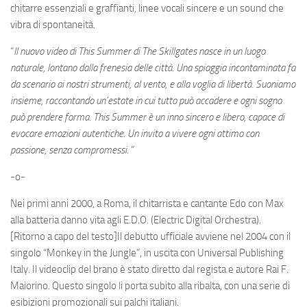
chitarre essenziali e graffianti, linee vocali sincere e un sound che
vibra di spontaneità.
“
Il nuovo video di This Summer di The Skillgates nasce in un luogo
naturale, lontano dalla frenesia delle città. Una spiaggia incontaminata fa
da scenario ai nostri strumenti, al vento, e alla voglia di libertà. Suoniamo
insieme, raccontando un’estate in cui tutto può accadere e ogni sogno
può prendere forma.
This Summer è un inno sincero e libero, capace di
evocare emozioni autentiche.
Un invito a vivere ogni attimo con
passione, senza compromessi.
”
-o-
Nei primi anni 2000, a Roma, il chitarrista e cantante Edo con Max
alla batteria danno vita agli E.D.O. (Electric Digital Orchestra).
[Ritorno a capo del testo]Il debutto ufficiale avviene nel 2004 con il
singolo “Monkey in the Jungle”, in uscita con Universal Publishing
Italy. Il videoclip del brano è stato diretto dal regista e autore Rai F.
Maiorino. Questo singolo li porta subito alla ribalta, con una serie di
esibizioni promozionali sui palchi italiani.