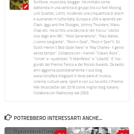
Scrittore, musicista, blogger. Ha militato come
batterista in una ventina di gruppi (tra cui Not Moving,
Link Quartet, Lilith), incidendo una cinquantina di dischi
e suonando in tutta Italia, Europa e USA e aprendo per
Clash, Iggy and the Stooges, Johnny Thunders, Manu
Chao etc. Ha scritto una decina di libri tra cui "Uscito
vivo dagli anni 80", "Mod Generations", "Paul Weller,
L’uomo cangiante", "Rock n Goal", "Rock n Spor"t, Gil
Scott-Heron Il Bob Dylan Nero" e "Ray Charles- Il genio
senza tempo". Collabora con i mensili “Classic Rock”,
"Vinile" e i quotidiani “Il Manifesto” e “Libertà”. E' tra i
giurati del Premio Tenco e del Rockol Awards. Da sedici
anni aggiorna quotidianamente il suo blog
www.tonyface.blogspot.it dove parla di musica,
cinema, culture varie, sport e con cui ha vinto il Premio
Mei Musicletter del 2016 come miglior blog italiano.
Collabora con Radiocoop dal 2003.
POTREBBERO INTERESSARTI ANCHE...