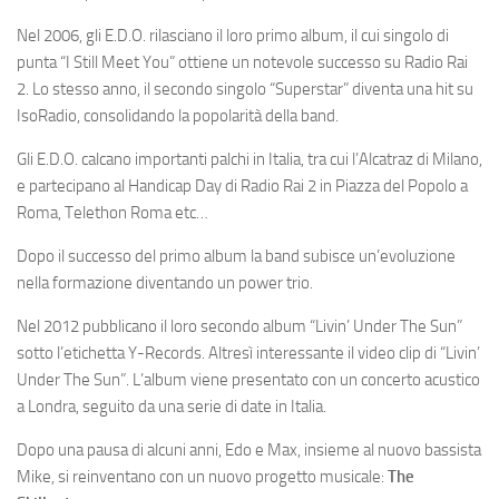
Nel 2006, gli E.D.O. rilasciano il loro primo album, il cui singolo di
punta “I Still Meet You” ottiene un notevole successo su Radio Rai
2. Lo stesso anno, il secondo singolo “Superstar” diventa una hit su
IsoRadio, consolidando la popolarità della band.
Gli E.D.O. calcano importanti palchi in Italia, tra cui l’Alcatraz di Milano,
e partecipano al Handicap Day di Radio Rai 2 in Piazza del Popolo a
Roma, Telethon Roma etc…
Dopo il successo del primo album la band subisce un’evoluzione
nella formazione diventando un power trio.
Nel 2012 pubblicano il loro secondo album “Livin’ Under The Sun”
sotto l’etichetta Y-Records. Altresì interessante il video clip di “Livin’
Under The Sun”. L’album viene presentato con un concerto acustico
a Londra, seguito da una serie di date in Italia.
Dopo una pausa di alcuni anni, Edo e Max, insieme al nuovo bassista
Mike, si reinventano con un nuovo progetto musicale:
The