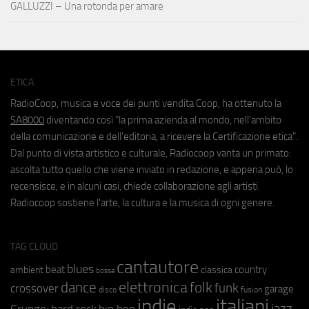
GALLUZZI – Una rotonda per amare
ETICA
RadioCoop, musica e voce dei punti vendita Coop, ha ottenuto la
SA8000
diventando così "la prima azienda al mondo, nell'ambito
della comunicazione e dell'editoria, a ricevere la Certificazione etica".
Dal punto di vista artistico e culturale, Radiocoop vanta un primato:
ascolta tutto quello che viene inviato in redazione, e appena può, lo
recensisce, e in alcuni casi, chiede collaborazione agli artisti.
Radiocoop sostiene l'arte, la cultura e la musica di ogni genere.
TAG CLOUD
cantautore
blues
beat
country
ambient
classica
bossa
elettronica
dance
folk
funk
crossover
garage
fusion
disco
indie
italiani
jazz
hip hop