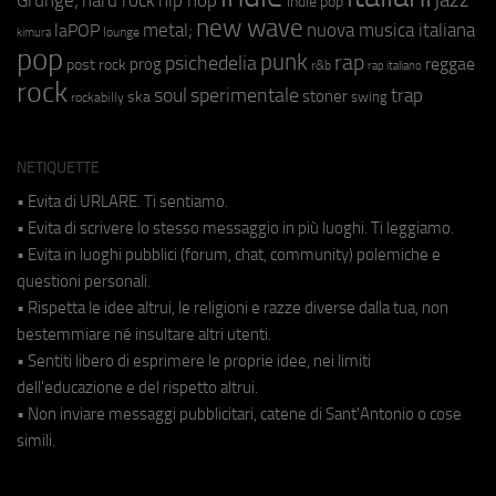
Grunge;
hard rock
indie pop
new wave
metal;
nuova musica italiana
laPOP
lounge
kimura
pop
punk
rap
psichedelia
reggae
prog
post rock
r&b
rap italiano
rock
soul
sperimentale
trap
stoner
ska
swing
rockabilly
NETIQUETTE
• Evita di URLARE. Ti sentiamo.
• Evita di scrivere lo stesso messaggio in più luoghi. Ti leggiamo.
• Evita in luoghi pubblici (forum, chat, community) polemiche e
questioni personali.
• Rispetta le idee altrui, le religioni e razze diverse dalla tua, non
bestemmiare né insultare altri utenti.
• Sentiti libero di esprimere le proprie idee, nei limiti
dell'educazione e del rispetto altrui.
• Non inviare messaggi pubblicitari, catene di Sant'Antonio o cose
simili.