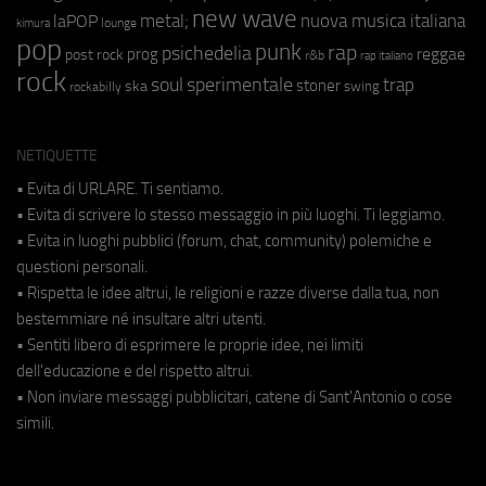
new wave
metal;
nuova musica italiana
laPOP
lounge
kimura
pop
punk
rap
psichedelia
reggae
prog
post rock
r&b
rap italiano
rock
soul
sperimentale
trap
stoner
ska
swing
rockabilly
NETIQUETTE
• Evita di URLARE. Ti sentiamo.
• Evita di scrivere lo stesso messaggio in più luoghi. Ti leggiamo.
• Evita in luoghi pubblici (forum, chat, community) polemiche e
questioni personali.
• Rispetta le idee altrui, le religioni e razze diverse dalla tua, non
bestemmiare né insultare altri utenti.
• Sentiti libero di esprimere le proprie idee, nei limiti
dell'educazione e del rispetto altrui.
• Non inviare messaggi pubblicitari, catene di Sant'Antonio o cose
simili.