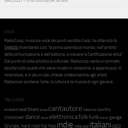
GALLUZZI – Una rotonda per amare
ETICA
RadioCoop, musica e voce dei punti vendita Coop, ha ottenuto la
SA8000
diventando così "la prima azienda al mondo, nell'ambito
della comunicazione e dell'editoria, a ricevere la Certificazione etica".
Dal punto di vista artistico e culturale, Radiocoop vanta un primato:
ascolta tutto quello che viene inviato in redazione, e appena può, lo
recensisce, e in alcuni casi, chiede collaborazione agli artisti.
Radiocoop sostiene l'arte, la cultura e la musica di ogni genere.
TAG CLOUD
cantautore
blues
beat
country
ambient
classica
bossa
elettronica
dance
folk
funk
crossover
garage
fusion
disco
indie
italiani
jazz
hip hop
Grunge;
hard rock
indie pop