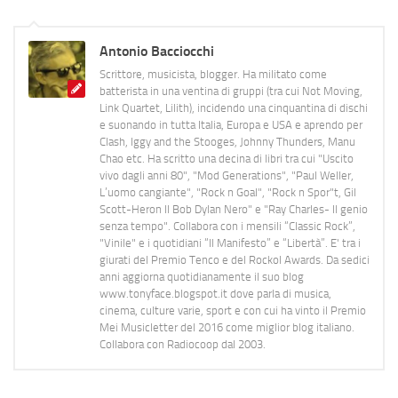
Antonio Bacciocchi
Scrittore, musicista, blogger. Ha militato come
batterista in una ventina di gruppi (tra cui Not Moving,
Link Quartet, Lilith), incidendo una cinquantina di dischi
e suonando in tutta Italia, Europa e USA e aprendo per
Clash, Iggy and the Stooges, Johnny Thunders, Manu
Chao etc. Ha scritto una decina di libri tra cui "Uscito
vivo dagli anni 80", "Mod Generations", "Paul Weller,
L’uomo cangiante", "Rock n Goal", "Rock n Spor"t, Gil
Scott-Heron Il Bob Dylan Nero" e "Ray Charles- Il genio
senza tempo". Collabora con i mensili “Classic Rock”,
"Vinile" e i quotidiani “Il Manifesto” e “Libertà”. E' tra i
giurati del Premio Tenco e del Rockol Awards. Da sedici
anni aggiorna quotidianamente il suo blog
www.tonyface.blogspot.it dove parla di musica,
cinema, culture varie, sport e con cui ha vinto il Premio
Mei Musicletter del 2016 come miglior blog italiano.
Collabora con Radiocoop dal 2003.